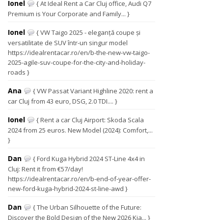
Ionel
{ At Ideal Rent a Car Cluj office, Audi Q7
Premium is Your Corporate and Family... }
Ionel
{ VW Taigo 2025 - eleganță coupe și
versatilitate de SUV într-un singur model
https://idealrentacar.ro/en/b-the-new-vw-taigo-
2025-agile-suv-coupe-for-the-city-and-holiday-
roads }
Ana
{ VW Passat Variant Highline 2020: rent a
car Cluj from 43 euro, DSG, 2.0 TDI.... }
Ionel
{ Rent a car Cluj Airport: Skoda Scala
2024 from 25 euros. New Model (2024): Comfort,...
}
Dan
{ Ford Kuga Hybrid 2024 ST-Line 4x4 in
Cluj: Rent it from €57/day!
https://idealrentacar.ro/en/b-end-of-year-offer-
new-ford-kuga-hybrid-2024-st-line-awd }
Dan
{ The Urban Silhouette of the Future:
Discover the Bold Design of the New 2026 Kia... }