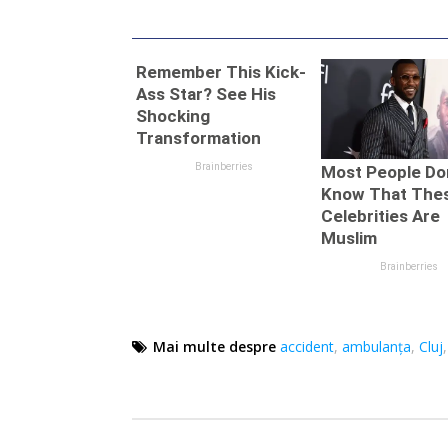
Cluj. Trei
autotrenului –
a fu
persoane
reținut; șoferul
încarcerate,
Jaguarului –
şase răniţi!
liber
Mai multe despre
accident
,
ambulanţa
,
Cluj