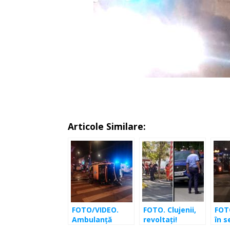
Articole Similare:
FOTO/VIDEO.
FOTO. Clujenii,
FOT
Ambulanţă
revoltați!
în s
răsturnată în
Șoferul
Mără