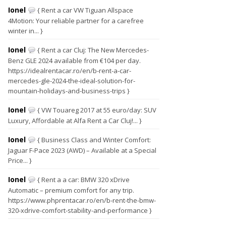
Ionel
{ Rent a car VW Tiguan Allspace
4Motion: Your reliable partner for a carefree
winter in... }
Ionel
{ Rent a car Cluj: The New Mercedes-
Benz GLE 2024 available from €104 per day.
https://idealrentacar.ro/en/b-rent-a-car-
mercedes-gle-2024-the-ideal-solution-for-
mountain-holidays-and-business-trips }
Ionel
{ VW Touareg 2017 at 55 euro/day: SUV
Luxury, Affordable at Alfa Rent a Car Cluj!... }
Ionel
{ Business Class and Winter Comfort:
Jaguar F-Pace 2023 (AWD) – Available at a Special
Price... }
Ionel
{ Rent a a car: BMW 320 xDrive
Automatic – premium comfort for any trip.
https://www.phprentacar.ro/en/b-rent-the-bmw-
320-xdrive-comfort-stability-and-performance }