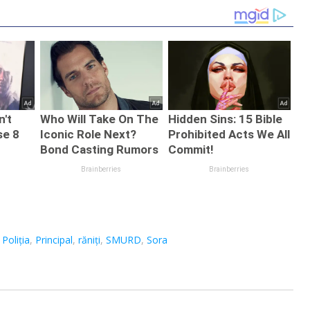
git!
Cluj.
TIR și microbuz:
Taximetriștii:
trei răniți
Adevărul este
altul!
,
Poliția
,
Principal
,
răniţi
,
SMURD
,
Sora