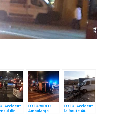
O. Accident
FOTO/VIDEO.
FOTO. Accident
ensul din
Ambulanța
la Route 60.
ști. Autorul
răsturnată în
Impact între un