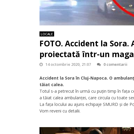
LOCALE
FOTO. Accident la Sora.
proiectată într-un maga
14 octombrie 2020, 21:07
0 comentarii
Accident la Sora în Cluj-Napoca. O ambulanţ
tăiat calea.
Totul s-a petrecut în urmă cu puţin timp în faţa c
a tăiat calea ambulanţei, care circula cu toate se
La faţa locului au ajuns echipaje SMURD şi de Poliţ
Vom reveni cu detalii.