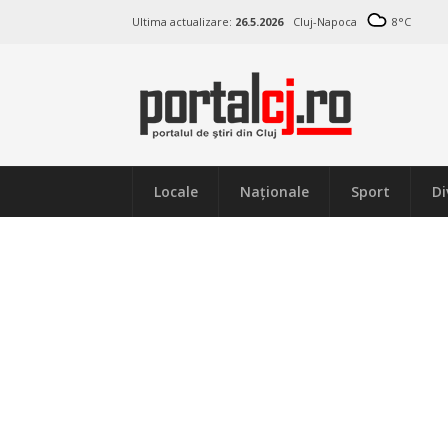
Ultima actualizare:
26.5.2026
Cluj-Napoca
8
°C
Locale
Naţionale
Sport
Di