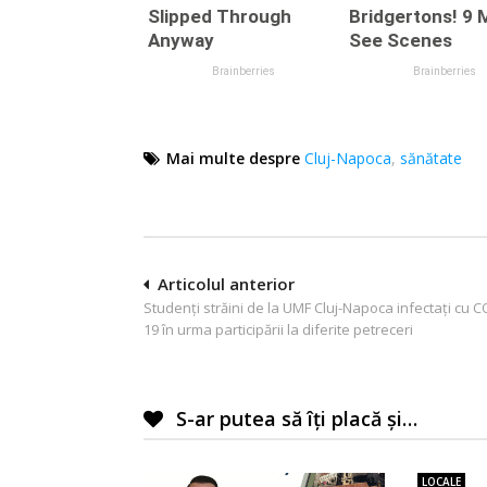
Mai multe despre
Cluj-Napoca
,
sănătate
Navigare
Articolul anterior
Studenți străini de la UMF Cluj-Napoca infectați cu C
în
19 în urma participării la diferite petreceri
articole
S-ar putea să îți placă și…
LOCALE