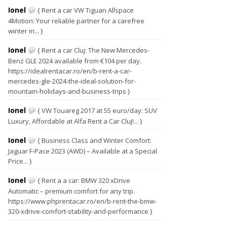
Ionel
{ Rent a car VW Tiguan Allspace
4Motion: Your reliable partner for a carefree
winter in... }
Ionel
{ Rent a car Cluj: The New Mercedes-
Benz GLE 2024 available from €104 per day.
https://idealrentacar.ro/en/b-rent-a-car-
mercedes-gle-2024-the-ideal-solution-for-
mountain-holidays-and-business-trips }
Ionel
{ VW Touareg 2017 at 55 euro/day: SUV
Luxury, Affordable at Alfa Rent a Car Cluj!... }
Ionel
{ Business Class and Winter Comfort:
Jaguar F-Pace 2023 (AWD) – Available at a Special
Price... }
Ionel
{ Rent a a car: BMW 320 xDrive
Automatic – premium comfort for any trip.
https://www.phprentacar.ro/en/b-rent-the-bmw-
320-xdrive-comfort-stability-and-performance }