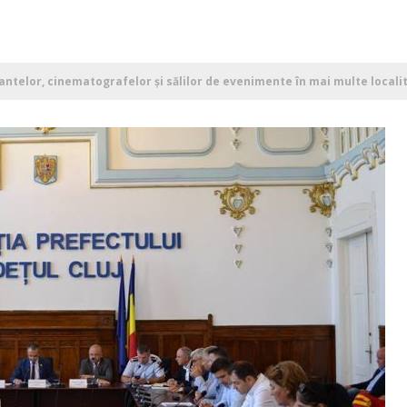
ntelor, cinematografelor şi sălilor de evenimente în mai multe localită