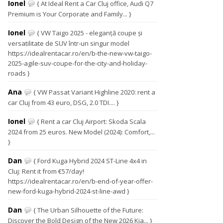
Ionel
{ At Ideal Rent a Car Cluj office, Audi Q7
Premium is Your Corporate and Family... }
Ionel
{ VW Taigo 2025 - eleganță coupe și
versatilitate de SUV într-un singur model
https://idealrentacar.ro/en/b-the-new-vw-taigo-
2025-agile-suv-coupe-for-the-city-and-holiday-
roads }
Ana
{ VW Passat Variant Highline 2020: rent a
car Cluj from 43 euro, DSG, 2.0 TDI.... }
Ionel
{ Rent a car Cluj Airport: Skoda Scala
2024 from 25 euros. New Model (2024): Comfort,...
}
Dan
{ Ford Kuga Hybrid 2024 ST-Line 4x4 in
Cluj: Rent it from €57/day!
https://idealrentacar.ro/en/b-end-of-year-offer-
new-ford-kuga-hybrid-2024-st-line-awd }
Dan
{ The Urban Silhouette of the Future:
Discover the Bold Design of the New 2026 Kia... }