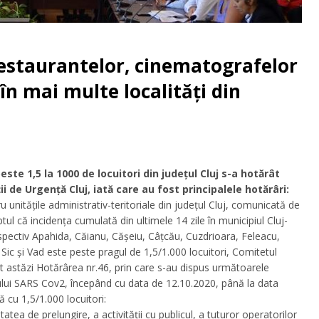
restaurantelor, cinematografelor
în mai multe localități din
este 1,5 la 1000 de locuitori din județul Cluj s-a hotărât
i de Urgență Cluj, iată care au fost principalele hotărâri:
unitățile administrativ-teritoriale din județul Cluj, comunicată de
ptul că incidenţa cumulată din ultimele 14 zile în municipiul Cluj-
respectiv Apahida, Căianu, Cășeiu, Câțcău, Cuzdrioara, Feleacu,
 Sic și Vad este peste pragul de 1,5/1.000 locuitori, Comitetul
t astăzi Hotărârea nr.46, prin care s-au dispus următoarele
usului SARS Cov2, începând cu data de 12.10.2020, până la data
ă cu 1,5/1.000 locuitori:
atea de prelungire, a activităţii cu publicul, a tuturor operatorilor