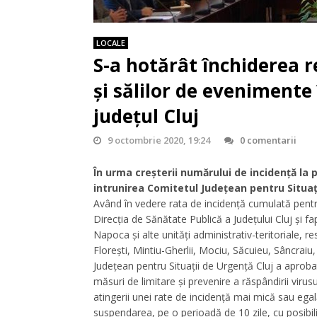
LOCALE
S-a hotărât închiderea 
şi sălilor de evenimente 
județul Cluj
9 octombrie 2020, 19:24
0 comentarii
În urma creșterii numărului de incidență la p
intrunirea Comitetul Județean pentru Situați
Având în vedere rata de incidență cumulată pentru 
Direcția de Sănătate Publică a Județului Cluj și fa
Napoca și alte unități administrativ-teritoriale, 
Florești, Mintiu-Gherlii, Mociu, Săcuieu, Sâncraiu,
Județean pentru Situații de Urgență Cluj a aproba
măsuri de limitare și prevenire a răspândirii vir
atingerii unei rate de incidență mai mică sau egal
suspendarea, pe o perioadă de 10 zile, cu posibilit