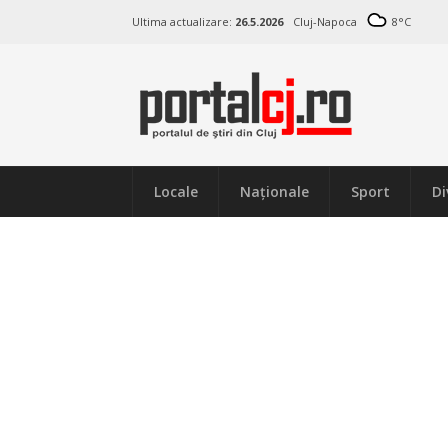
Ultima actualizare:
26.5.2026
Cluj-Napoca
8
°C
Locale
Naţionale
Sport
Di