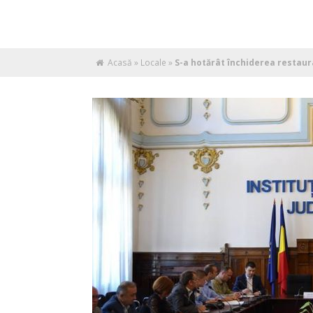
Acasă
»
Locale
»
S-a hotărât închiderea restaura