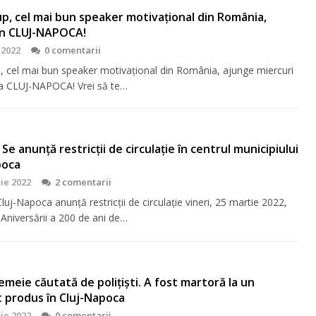
up, cel mai bun speaker motivaţional din România,
în CLUJ-NAPOCA!
 2022
0 comentarii
p, cel mai bun speaker motivaţional din România, ajunge miercuri
la CLUJ-NAPOCA! Vrei să te…
 Se anunță restricții de circulație în centrul municipiului
poca
ie 2022
2 comentarii
luj-Napoca anunță restricții de circulație vineri, 25 martie 2022,
 Aniversării a 200 de ani de…
meie căutată de polițiști. A fost martoră la un
 produs în Cluj-Napoca
ie 2022
0 comentarii