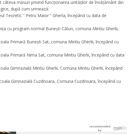
 câteva măsuri privind funcţionarea unităţilor de învățământ din
logice, după cum urmează:
eul Teoretic “ Petru Maior ” Gherla, începând cu data de
inița cu program normal Bunești Cătun, comuna Mintiu Gherlii,
Școala Primară Bunești Sat, comuna Mintiu Gherlii, începând cu
Școala Primară Nima Sat, comuna Mintiu Gherlii, începând cu data
coala Gimnazială Mintiu Gherlii, Comuna Mintiu Gherlii, începând
 Școala Gimnazială Cuzdrioara, Comuna Cuzdrioara, începând cu