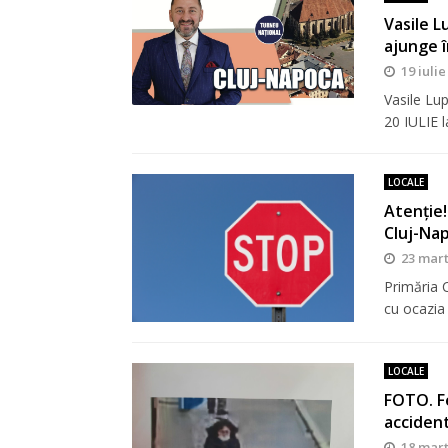
Vasile L
ajunge 
19 iulie
Vasile Lu
20 IULIE 
LOCALE
Atenție!
Cluj-Na
23 mart
Primăria C
cu ocazia
LOCALE
FOTO. Fe
accident
18 mart