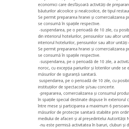
economici care desfăşoară activităţi de preparar
băuturilor alcoolice şi nealcoolice, de tipul restaura
Se permit prepararea hranei și comercializarea pr
se consumă în spațiile respective.
-suspendarea, pe o perioadă de 10 zile, cu posibili
din interiorul hotelurilor, pensiunilor sau altor un
interiorul hotelurilor, pensiunilor sau altor unităţ
Se permit prepararea hranei și comercializarea pr
se consumă în spațiile respective.
-suspendarea, pe o perioadă de 10 zile, a activită
noroc, cu excepția pariurilor și loteriilor unde se 
măsurilor de siguranță sanitară.
suspendarea, pe o perioadă de 10 zile, cu posibili
instituțiilor de spectacole și/sau concerte.
-prepararea, comercializarea şi consumul produse
în spaţiile special destinate dispuse în exteriorul
între mese şi participarea a maximum 6 persoane l
măsurilor de protecţie sanitară stabilite prin ordi
mediului de afaceri şi al preşedintelui Autorităţii
-nu este permisă activitatea în baruri, cluburi și d