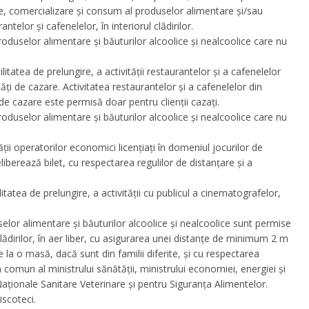
e, comercializare şi consum al produselor alimentare şi/sau
ntelor şi cafenelelor, în interiorul clădirilor.
oduselor alimentare și băuturilor alcoolice și nealcoolice care nu
tatea de prelungire, a activității restaurantelor și a cafenelelor
ități de cazare. Activitatea restaurantelor şi a cafenelelor din
i de cazare este permisă doar pentru clienţii cazaţi.
oduselor alimentare și băuturilor alcoolice și nealcoolice care nu
ții operatorilor economici licențiați în domeniul jocurilor de
eliberează bilet, cu respectarea regulilor de distanțare și a
tatea de prelungire, a activităţii cu publicul a cinematografelor,
lor alimentare şi băuturilor alcoolice şi nealcoolice sunt permise
 clădirilor, în aer liber, cu asigurarea unei distanţe de minimum 2 m
a o masă, dacă sunt din familii diferite, şi cu respectarea
n comun al ministrului sănătăţii, ministrului economiei, energiei şi
 Naţionale Sanitare Veterinare şi pentru Siguranţa Alimentelor.
iscoteci.