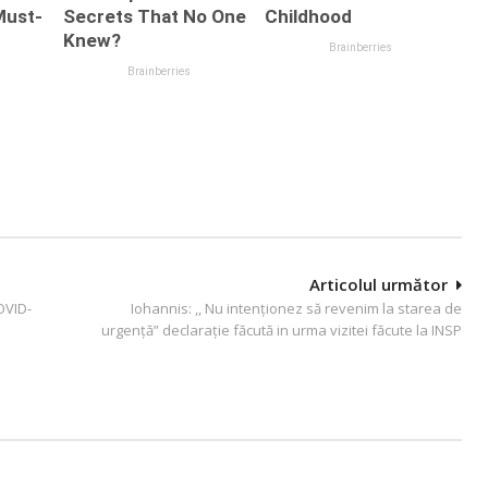
Articolul următor
OVID-
Iohannis: ,, Nu intenționez să revenim la starea de
urgență” declarație făcută in urma vizitei făcute la INSP