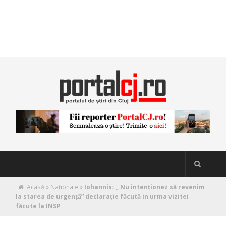
Acasă
»
Naţionale
»
Iohannis: ,, Nu intenționez să revenim
la starea de urgență” declarație făcută in urma vizitei
făcute la INSP