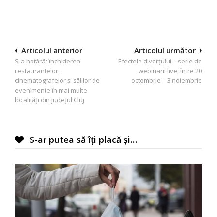
Navigare
Articolul anterior
Articolul următor
S-a hotărât închiderea
Efectele divorțului – serie de
în
restaurantelor,
webinarii live, între 20
articole
cinematografelor şi sălilor de
octombrie – 3 noiembrie
evenimente în mai multe
localități din județul Cluj
S-ar putea să îți placă și…