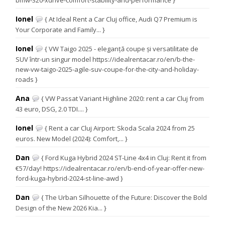
Ionel
{ At Ideal Rent a Car Cluj office, Audi Q7 Premium is
Your Corporate and Family... }
Ionel
{ VW Taigo 2025 - eleganță coupe și versatilitate de
SUV într-un singur model https://idealrentacar.ro/en/b-the-
new-vw-taigo-2025-agile-suv-coupe-for-the-city-and-holiday-
roads }
Ana
{ VW Passat Variant Highline 2020: rent a car Cluj from
43 euro, DSG, 2.0 TDI.... }
Ionel
{ Rent a car Cluj Airport: Skoda Scala 2024 from 25
euros. New Model (2024): Comfort,... }
Dan
{ Ford Kuga Hybrid 2024 ST-Line 4x4 in Cluj: Rent it from
€57/day! https://idealrentacar.ro/en/b-end-of-year-offer-new-
ford-kuga-hybrid-2024-st-line-awd }
Dan
{ The Urban Silhouette of the Future: Discover the Bold
Design of the New 2026 Kia... }