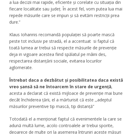
a lua decizii mai rapide, eficiente și corelate cu situația din
fiecare localitate sau județ. În acest fel, vom putea lua mai
repede măsurile care se impun și să evităm restricții prea
dure.”
Klaus Iohannis recomandă populației să poarte mască
peste tot inclusiv pe stradă, el a accentuat si faptul că
toată lumea ar trebui să respecte măsurile de prevenție
deja in vigoare acestea fiind spălatul pe mâini des,
respectarea distanțării sociale, evitarea locurilor
aglomerate.
Întrebat daca a dezbătut și posibilitatea daca există
vreo șansă să ne întoarcem în stare de urgență
,
acesta a declarat că există mijloace de prevenție mai bune
decât închiderea țării, el a mărturisit că este ,,adeptul
măsurilor preventive tip mască, tip distanță”
Totodată el a menționat faptul că evenimentele la care se
adună multă lume, acolo controalele ar trebui sporite,
deoarece de multe ori la asemerea întruniri aceste măsuri