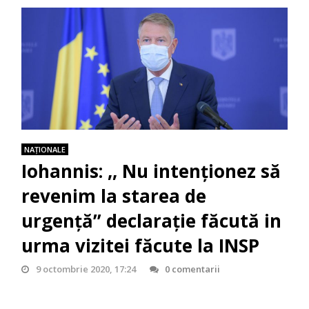
NAŢIONALE
Iohannis: ,, Nu intenționez să
revenim la starea de
urgență” declarație făcută in
urma vizitei făcute la INSP
9 octombrie 2020, 17:24
0 comentarii