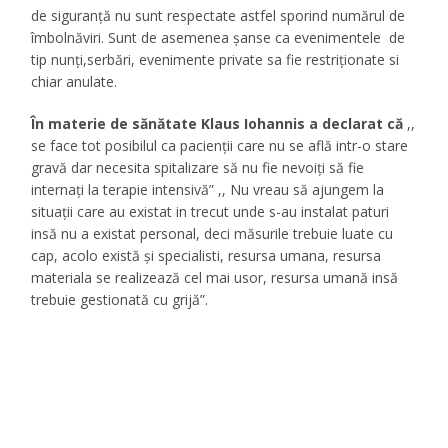
de siguranță nu sunt respectate astfel sporind numărul de
îmbolnăviri. Sunt de asemenea șanse ca evenimentele de
tip nunți,serbări, evenimente private sa fie restriționate si
chiar anulate.
În materie de sănătate Klaus Iohannis a declarat că
,,
se face tot posibilul ca pacienții care nu se află intr-o stare
gravă dar necesita spitalizare să nu fie nevoiți să fie
internați la terapie intensivă” ,, Nu vreau să ajungem la
situații care au existat in trecut unde s-au instalat paturi
insă nu a existat personal, deci măsurile trebuie luate cu
cap, acolo există și specialisti, resursa umana, resursa
materiala se realizează cel mai usor, resursa umană insă
trebuie gestionată cu grijă”.