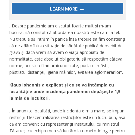
,,Despre pandemie am discutat foarte mult și m-am
bucurat să constat că abordarea noastră este cam la fel.
Nu trebuie să intrăm în panică însă trebuie sa fim constienți
că ne aflăm într-o situație de sănătate publică deosebit de
gravă și dacă vrem să avem o viață apropiată de
normalitate, este absolut obligatoriu să respectăm câteva
norme, acestea fiind arhicunoscute, purtatul măștii,
păstratul distanței, igiena mâinilor, evitarea aglomerarilor”.
Klaus Iohannis a explicat și ce se va întâmpla cu
localitățile unde incidența pandemiei depășește 1,5
la mia de locuitori.
,,În anumite localități, unde incidența e mia mare, se impun
restricții. Descentralizarea restricțiilor este un lucru bun, așa
că am convenit cu reprezentanții Institutului, cu ministrul
Tătaru și cu echipa mea să lucrăm la o metodologie pentru