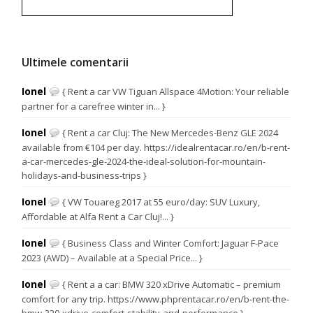
Ultimele comentarii
Ionel
{ Rent a car VW Tiguan Allspace 4Motion: Your reliable
partner for a carefree winter in... }
Ionel
{ Rent a car Cluj: The New Mercedes-Benz GLE 2024
available from €104 per day. https://idealrentacar.ro/en/b-rent-
a-car-mercedes-gle-2024-the-ideal-solution-for-mountain-
holidays-and-business-trips }
Ionel
{ VW Touareg 2017 at 55 euro/day: SUV Luxury,
Affordable at Alfa Rent a Car Cluj!... }
Ionel
{ Business Class and Winter Comfort: Jaguar F-Pace
2023 (AWD) – Available at a Special Price... }
Ionel
{ Rent a a car: BMW 320 xDrive Automatic – premium
comfort for any trip. https://www.phprentacar.ro/en/b-rent-the-
bmw-320-xdrive-comfort-stability-and-performance }