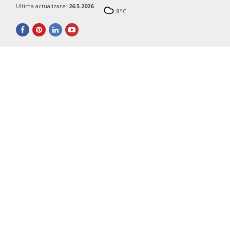
Ultima actualizare:
26.5.2026
8
°C