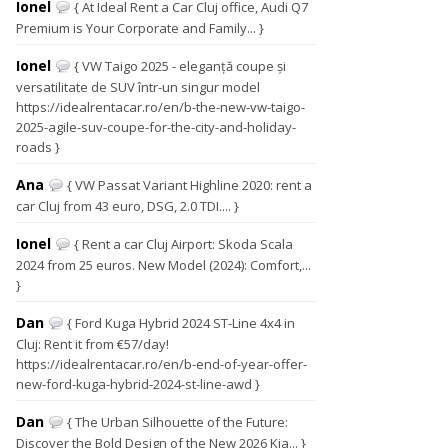
Ionel
{ At Ideal Rent a Car Cluj office, Audi Q7
Premium is Your Corporate and Family... }
Ionel
{ VW Taigo 2025 - eleganță coupe și
versatilitate de SUV într-un singur model
https://idealrentacar.ro/en/b-the-new-vw-taigo-
2025-agile-suv-coupe-for-the-city-and-holiday-
roads }
Ana
{ VW Passat Variant Highline 2020: rent a
car Cluj from 43 euro, DSG, 2.0 TDI.... }
Ionel
{ Rent a car Cluj Airport: Skoda Scala
2024 from 25 euros. New Model (2024): Comfort,...
}
Dan
{ Ford Kuga Hybrid 2024 ST-Line 4x4 in
Cluj: Rent it from €57/day!
https://idealrentacar.ro/en/b-end-of-year-offer-
new-ford-kuga-hybrid-2024-st-line-awd }
Dan
{ The Urban Silhouette of the Future:
Discover the Bold Design of the New 2026 Kia... }