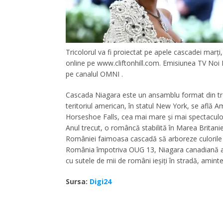
Tricolorul va fi proiectat pe apele cascadei marţi
online pe www.cliftonhill.com. Emisiunea TV Noi 
pe canalul OMNI .
Cascada Niagara este un ansamblu format din trei
teritoriul american, în statul New York, se află Ame
Horseshoe Falls, cea mai mare şi mai spectaculoa
Anul trecut, o româncă stabilită în Marea Britanie
României faimoasa cascadă să arboreze culorile tr
România împotriva OUG 13, Niagara canadiană a fo
cu sutele de mii de români ieşiţi în stradă, aminte
Sursa:
Digi24