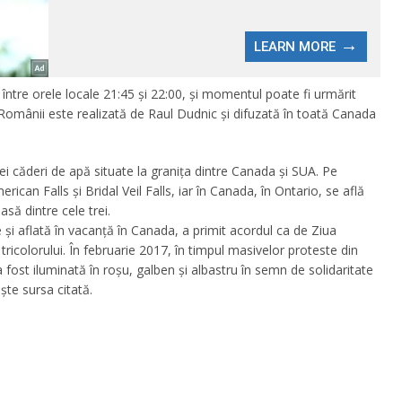
, între orele locale 21:45 şi 22:00, şi momentul poate fi urmărit
Românii este realizată de Raul Dudnic şi difuzată în toată Canada
 căderi de apă situate la graniţa dintre Canada şi SUA. Pe
rican Falls şi Bridal Veil Falls, iar în Canada, în Ontario, se află
să dintre cele trei.
 şi aflată în vacanţă în Canada, a primit acordul ca de Ziua
icolorului. În februarie 2017, în timpul masivelor proteste din
st iluminată în roşu, galben şi albastru în semn de solidaritate
şte sursa citată.