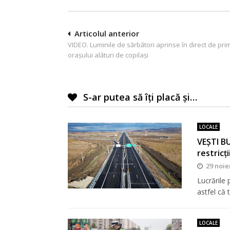
Navigare
Articolul anterior
VIDEO. Luminile de sărbători aprinse în direct de pri
în
orașului alături de copilași
articole
S-ar putea să îți placă și…
LOCALE
VEȘTI BU
restricți
29 noie
Lucrările
astfel că 
LOCALE