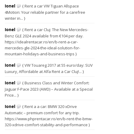
Ionel
{ Rent a car VW Tiguan Allspace
4Motion: Your reliable partner for a carefree
winter in... }
Ionel
{ Rent a car Cluj: The New Mercedes-
Benz GLE 2024 available from €104 per day.
https://idealrentacar.ro/en/b-rent-a-car-
mercedes-gle-2024-the-ideal-solution-for-
mountain-holidays-and-business-trips }
Ionel
{ VW Touareg 2017 at 55 euro/day: SUV
Luxury, Affordable at Alfa Rent a Car Cluj!... }
Ionel
{ Business Class and Winter Comfort:
Jaguar F-Pace 2023 (AWD) – Available at a Special
Price... }
Ionel
{ Rent a a car: BMW 320 xDrive
Automatic – premium comfort for any trip.
https://www.phprentacar.ro/en/b-rent-the-bmw-
320-xdrive-comfort-stability-and-performance }