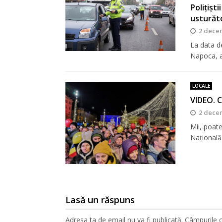
Polițișt
usturăt
2 dece
La data de
Napoca, a
LOCALE
VIDEO. C
2 dece
Mii, poate
Naţional
Lasă un răspuns
Adresa ta de email nu va fi publicată.
Câmpurile o