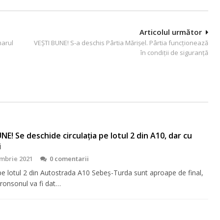
Articolul următor
marul
VEȘTI BUNE! S-a deschis Pârtia Mărişel. Pârtia funcționează
în condiții de siguranță
NE! Se deschide circulația pe lotul 2 din A10, dar cu
i
mbrie 2021
0 comentarii
 pe lotul 2 din Autostrada A10 Sebeș-Turda sunt aproape de final,
tronsonul va fi dat…