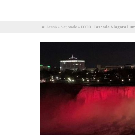
Acasă
»
Naţionale
»
FOTO. Cascada Niagara ilumi