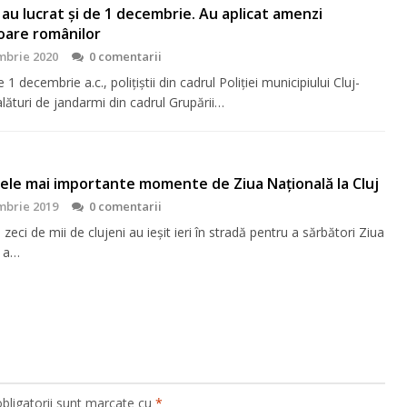
ii au lucrat și de 1 decembrie. Au aplicat amenzi
oare românilor
mbrie 2020
0 comentarii
 1 decembrie a.c., polițiștii din cadrul Poliției municipiului Cluj-
lături de jandarmi din cadrul Grupării…
ele mai importante momente de Ziua Naţională la Cluj
mbrie 2019
0 comentarii
 zeci de mii de clujeni au ieşit ieri în stradă pentru a sărbători Ziua
ă a…
bligatorii sunt marcate cu
*