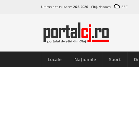
Ultima actualizare:
26.5.2026
Cluj-Napoca
8
°C
Locale
Naţionale
Sport
Di