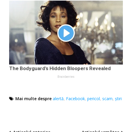
Mai multe despre
alertă
,
Facebook
,
pericol
,
scam
,
știri
Articolul anterior
Articolul următor