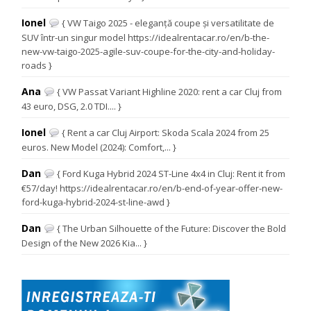
Ionel
{ VW Taigo 2025 - eleganță coupe și versatilitate de
SUV într-un singur model https://idealrentacar.ro/en/b-the-
new-vw-taigo-2025-agile-suv-coupe-for-the-city-and-holiday-
roads }
Ana
{ VW Passat Variant Highline 2020: rent a car Cluj from
43 euro, DSG, 2.0 TDI.... }
Ionel
{ Rent a car Cluj Airport: Skoda Scala 2024 from 25
euros. New Model (2024): Comfort,... }
Dan
{ Ford Kuga Hybrid 2024 ST-Line 4x4 in Cluj: Rent it from
€57/day! https://idealrentacar.ro/en/b-end-of-year-offer-new-
ford-kuga-hybrid-2024-st-line-awd }
Dan
{ The Urban Silhouette of the Future: Discover the Bold
Design of the New 2026 Kia... }