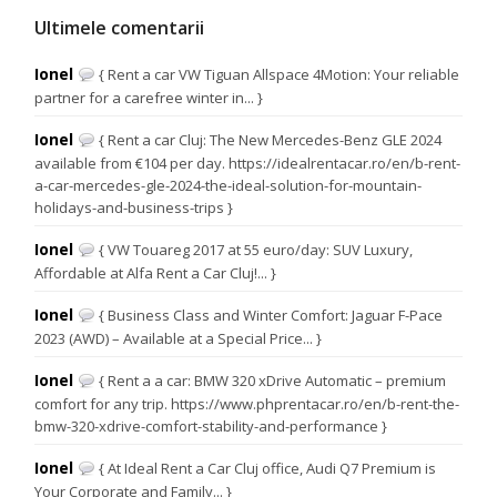
Ultimele comentarii
Ionel
{ Rent a car VW Tiguan Allspace 4Motion: Your reliable
partner for a carefree winter in... }
Ionel
{ Rent a car Cluj: The New Mercedes-Benz GLE 2024
available from €104 per day. https://idealrentacar.ro/en/b-rent-
a-car-mercedes-gle-2024-the-ideal-solution-for-mountain-
holidays-and-business-trips }
Ionel
{ VW Touareg 2017 at 55 euro/day: SUV Luxury,
Affordable at Alfa Rent a Car Cluj!... }
Ionel
{ Business Class and Winter Comfort: Jaguar F-Pace
2023 (AWD) – Available at a Special Price... }
Ionel
{ Rent a a car: BMW 320 xDrive Automatic – premium
comfort for any trip. https://www.phprentacar.ro/en/b-rent-the-
bmw-320-xdrive-comfort-stability-and-performance }
Ionel
{ At Ideal Rent a Car Cluj office, Audi Q7 Premium is
Your Corporate and Family... }