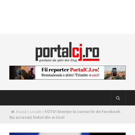
Acasă
»
Locale
»
FOTO! Atenţie la conturile de Facebook.
Nu accesaţi linkul din articol