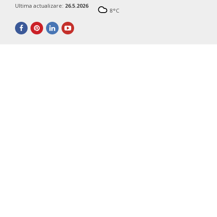
Ultima actualizare:
26.5.2026
8
°C