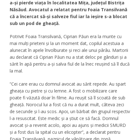
a-și pierde viața în localitatea Mița, județul Bistrița
Năsăud. Avocatul a relatat pentru Foaia Transilvană
că a încercat să-și salveze fiul iar la ieșire s-a blocat
sub un pod de gheață.
Potrivit Foaia Transilvană, Ciprian Păun era la munte cu
mai mulți prieteni și la un moment dat, copilul acestuia a
alunecat în apele învolburate și reci ale unui pârâu. Martorii
au declarat că Ciprian Păun nu a stat deloc pe gânduri și a
sărit în apă pentru a-și salva fiul de la înec reușind să îl ducă
la mal.
”Cei care erau cu domnul avocat au sărit repede. Au spart
gheața cu pietre și cu lemne. A fost o mobilizare care
poate fi văzută doar în filme. Au reușit să îl scoată de sub
gheață. Norocul lui a fost că nu a durat mult, câteva zeci
de secunde și l-au scos. Apoi, un bărbat din grupul respectiv
l-a resuscitat. Este medic și a știut ce să facă. Domnul
avocat și-a revenit acolo, apoi au ajuns și medicii SMURD
și a fost dus la spital cu un elicopter”, a declarat pentru
Foaia Transilvană, paznicul de vânătoare din zonă.