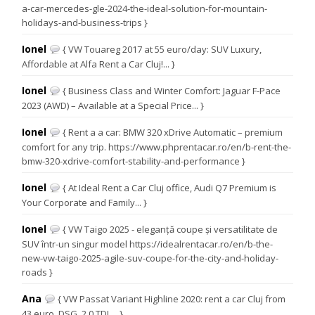
a-car-mercedes-gle-2024-the-ideal-solution-for-mountain-
holidays-and-business-trips }
Ionel
{ VW Touareg 2017 at 55 euro/day: SUV Luxury,
Affordable at Alfa Rent a Car Cluj!... }
Ionel
{ Business Class and Winter Comfort: Jaguar F-Pace
2023 (AWD) – Available at a Special Price... }
Ionel
{ Rent a a car: BMW 320 xDrive Automatic – premium
comfort for any trip. https://www.phprentacar.ro/en/b-rent-the-
bmw-320-xdrive-comfort-stability-and-performance }
Ionel
{ At Ideal Rent a Car Cluj office, Audi Q7 Premium is
Your Corporate and Family... }
Ionel
{ VW Taigo 2025 - eleganță coupe și versatilitate de
SUV într-un singur model https://idealrentacar.ro/en/b-the-
new-vw-taigo-2025-agile-suv-coupe-for-the-city-and-holiday-
roads }
Ana
{ VW Passat Variant Highline 2020: rent a car Cluj from
43 euro, DSG, 2.0 TDI.... }