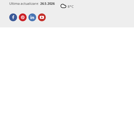
Ultima actualizare:
26.5.2026
8
°C