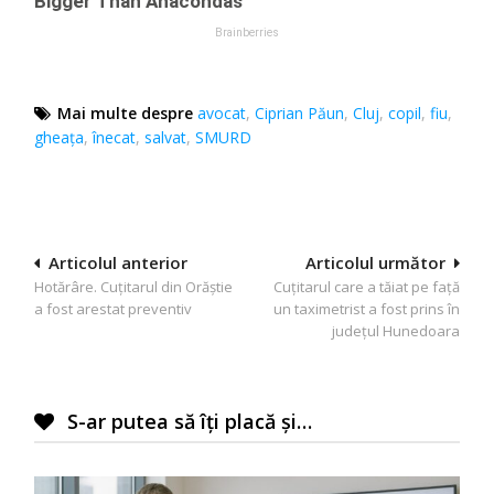
Mai multe despre
avocat
,
Ciprian Păun
,
Cluj
,
copil
,
fiu
,
gheața
,
înecat
,
salvat
,
SMURD
Navigare
Articolul anterior
Articolul următor
Hotărâre. Cuțitarul din Orăștie
Cuțitarul care a tăiat pe față
în
a fost arestat preventiv
un taximetrist a fost prins în
articole
județul Hunedoara
S-ar putea să îți placă și…