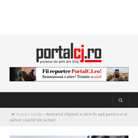
Acasă
»
Locale
»
Avocatul clujean a sărit în apă pentru a-și
salvat copilul de la înec