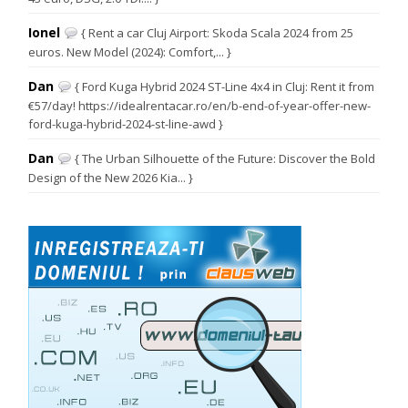
Ionel
{ Rent a car Cluj Airport: Skoda Scala 2024 from 25
euros. New Model (2024): Comfort,... }
Dan
{ Ford Kuga Hybrid 2024 ST-Line 4x4 in Cluj: Rent it from
€57/day! https://idealrentacar.ro/en/b-end-of-year-offer-new-
ford-kuga-hybrid-2024-st-line-awd }
Dan
{ The Urban Silhouette of the Future: Discover the Bold
Design of the New 2026 Kia... }