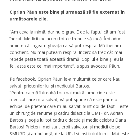
Ciprian Păun este bine și urmează să fie externat în
următoarele zile.
”Am ceva la inimă, dar nu e grav. E de la faptul că am fost
înecat. Medicii fac acum tot ce trebuie să facă. Îmi aduc
aminte că lingeam gheața ca să pot respira. Mă înecam
conștient. Nu mai puteam respira. Încerc să trec cât mai
repede peste toată această dramă. Copilul e bine și eu la
fel, asta este cel mai important”, a spus avocatul Păun.
Pe facebook, Ciprian Păun le-a mulțumit celor care l-au
salvat, prietenilor lui și medicului Bartoș.
”Pentru ca mă întreabă tot mai multă lume cine este
medicul care m-a salvat, vă pot spune că este parte a
echipei de prieteni care m-au salvat. Sunt doi de fapt – este
un chirurg de renume și cadru didactic la UMF- dr. Adrian
Bartos și soția lui tot cadru didactic și medic celebru Dana
Bartos! Prietenii mei sunt eroii salvatori și medicii de pe
SMURD și ambulanță, de la UPU și Institutul Inimii. Mai este