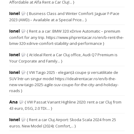
Affordable at Alfa Rent a Car Cluj!... }
Ionel
{ Business Class and Winter Comfort: Jaguar F-Pace
2023 (AWD) – Available at a Special Price... }
Ionel
{ Rent a a car: BMW 320 xDrive Automatic – premium
comfort for any trip. https://www.phprentacar.ro/en/b-rent-the-
bmw-320-xdrive-comfort-stability-and-performance }
Ionel
{ At Ideal Rent a Car Cluj office, Audi Q7 Premium is
Your Corporate and Family... }
Ionel
{ VW Taigo 2025 - eleganță coupe și versatilitate de
SUV într-un singur model https://idealrentacar.ro/en/b-the-
new-vw-taigo-2025-agile-suv-coupe-for-the-city-and-holiday-
roads }
Ana
{ VW Passat Variant Highline 2020: rent a car Cluj from
43 euro, DSG, 2.0 TDI.... }
Ionel
{ Rent a car Cluj Airport: Skoda Scala 2024 from 25
euros. New Model (2024): Comfort,... }