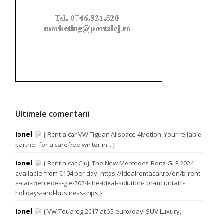
Ultimele comentarii
Ionel
{ Rent a car VW Tiguan Allspace 4Motion: Your reliable
partner for a carefree winter in... }
Ionel
{ Rent a car Cluj: The New Mercedes-Benz GLE 2024
available from €104 per day. https://idealrentacar.ro/en/b-rent-
a-car-mercedes-gle-2024-the-ideal-solution-for-mountain-
holidays-and-business-trips }
Ionel
{ VW Touareg 2017 at 55 euro/day: SUV Luxury,