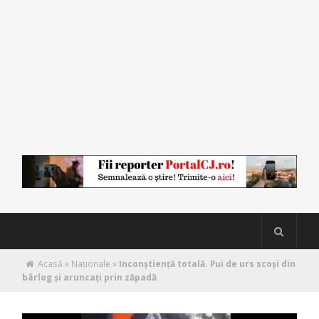
Acasă
»
Naţionale
»
Inconștiență totală. Pui de urs scoși din
bârlog și aruncați prin zăpadă