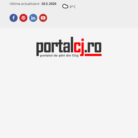
Ultima actualizare:
26.5.2026
8
°C