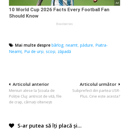
Mai multe despre
bârlog
,
neamt
,
pădure
,
Piatra-
Neamț
,
Pui de urși
,
scoși
,
zăpadă
Navigare
Articolul anterior
Articolul următor
Meniuri alese la Școala de
Subprefect din partea USR-
în
Poliție Cluj: antricot de vită, file
Plus. Cine este acesta?
articole
de crap, cârnați oltenești
S-ar putea să îți placă și…