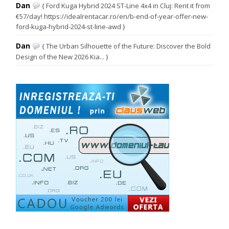
Dan
{ Ford Kuga Hybrid 2024 ST-Line 4x4 in Cluj: Rent it from
€57/day! https://idealrentacar.ro/en/b-end-of-year-offer-new-
ford-kuga-hybrid-2024-st-line-awd }
Dan
{ The Urban Silhouette of the Future: Discover the Bold
Design of the New 2026 Kia... }