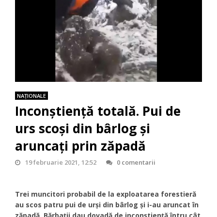
NAŢIONALE
Inconștiență totală. Pui de
urs scoși din bârlog și
aruncați prin zăpadă
19 februarie 2021, 12:52
0 comentarii
Trei muncitori probabil de la exploatarea forestieră
au scos patru pui de urși din bârlog și i-au aruncat în
zăpadă. Bărbații dau dovadă de inconștiență întru cât