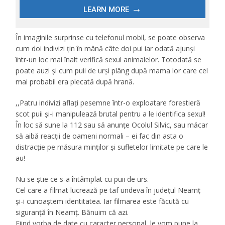
În imaginile surprinse cu telefonul mobil, se poate observa
cum doi indivizi țin în mână câte doi pui iar odată ajunși
într-un loc mai înalt verifică sexul animalelor. Totodată se
poate auzi și cum puii de urși plâng după mama lor care cel
mai probabil era plecată după hrană.
,,Patru indivizi aflați pesemne într-o exploatare forestieră
scot puii și-i manipulează brutal pentru a le identifica sexul!
În loc să sune la 112 sau să anunțe Ocolul Silvic, sau măcar
să aibă reacții de oameni normali – ei fac din asta o
distracție pe măsura minților și sufletelor limitate pe care le
au!
Nu se știe ce s-a întâmplat cu puii de urs.
Cel care a filmat lucrează pe taf undeva în județul Neamț
și-i cunoaștem identitatea. Iar filmarea este făcută cu
siguranță în Neamț. Bănuim că azi.
Fiind vorba de date cu caracter personal, le vom pune la