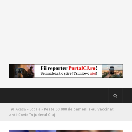
Acasă
»
Locale
»
Peste 50.000 de oameni s-au vaccinat
anti-Covid în județul Cluj