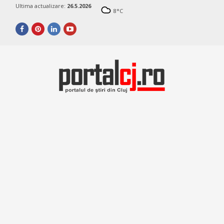
Ultima actualizare:
26.5.2026
8
°C