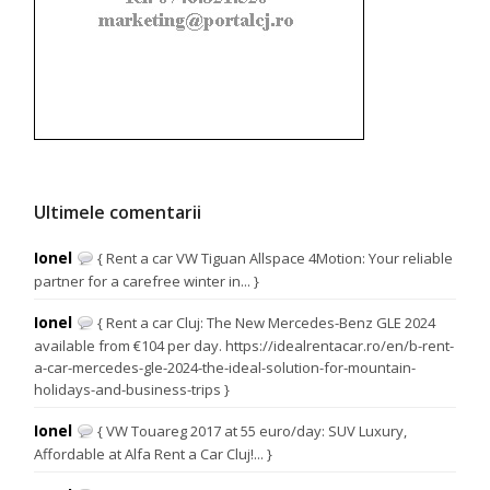
Ultimele comentarii
Ionel
{ Rent a car VW Tiguan Allspace 4Motion: Your reliable
partner for a carefree winter in... }
Ionel
{ Rent a car Cluj: The New Mercedes-Benz GLE 2024
available from €104 per day. https://idealrentacar.ro/en/b-rent-
a-car-mercedes-gle-2024-the-ideal-solution-for-mountain-
holidays-and-business-trips }
Ionel
{ VW Touareg 2017 at 55 euro/day: SUV Luxury,
Affordable at Alfa Rent a Car Cluj!... }