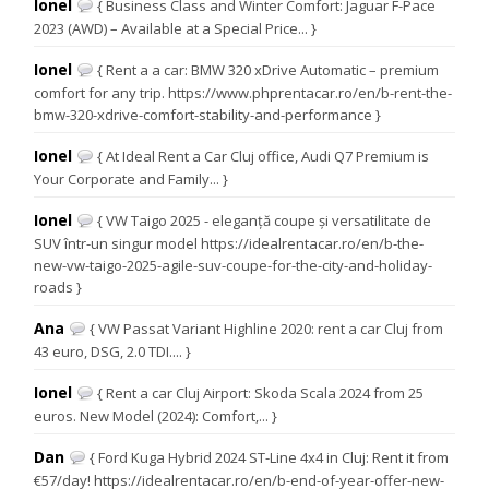
Ionel
{ Business Class and Winter Comfort: Jaguar F-Pace
2023 (AWD) – Available at a Special Price... }
Ionel
{ Rent a a car: BMW 320 xDrive Automatic – premium
comfort for any trip. https://www.phprentacar.ro/en/b-rent-the-
bmw-320-xdrive-comfort-stability-and-performance }
Ionel
{ At Ideal Rent a Car Cluj office, Audi Q7 Premium is
Your Corporate and Family... }
Ionel
{ VW Taigo 2025 - eleganță coupe și versatilitate de
SUV într-un singur model https://idealrentacar.ro/en/b-the-
new-vw-taigo-2025-agile-suv-coupe-for-the-city-and-holiday-
roads }
Ana
{ VW Passat Variant Highline 2020: rent a car Cluj from
43 euro, DSG, 2.0 TDI.... }
Ionel
{ Rent a car Cluj Airport: Skoda Scala 2024 from 25
euros. New Model (2024): Comfort,... }
Dan
{ Ford Kuga Hybrid 2024 ST-Line 4x4 in Cluj: Rent it from
€57/day! https://idealrentacar.ro/en/b-end-of-year-offer-new-