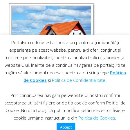
Portalsm.ro folosește cookie-uri pentru a-ți îmbunătăți
experiența pe acest website, pentru a-ți oferi conținut și
reclame personalizate și pentru a analiza traficul și audiența
website-ului. Înainte de a continua navigarea pe portalcj.ro te
rugăm să aloci timpul necesar pentru a citi și înțelege
Politica
de Cookies
și
Politica de Confidențialitate
.
Prin continuarea navigării pe website-ul nostru confirmi
acceptarea utilizării fișierelor de tip cookie conform Politicii de
Cookie. Nu uita totuși că poți modifica setările acestor fișiere
cookie urmând instrucțiunile din
Politica de Cookies
.
Contact
·
Regulament comentarii
© 2019 PortalCJ.ro. Toate drepturile sunt rezervate.
Accept