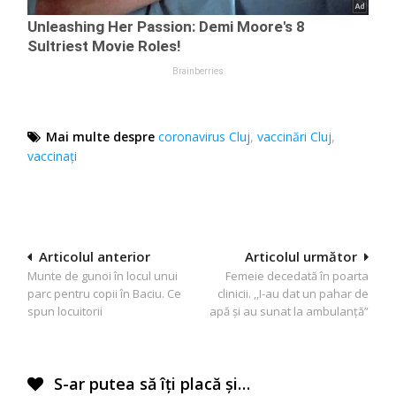
Mai multe despre
coronavirus Cluj
,
vaccinări Cluj
,
vaccinați
Navigare
Articolul anterior
Articolul următor
Munte de gunoi în locul unui
Femeie decedată în poarta
în
parc pentru copii în Baciu. Ce
clinicii. ,,I-au dat un pahar de
articole
spun locuitorii
apă și au sunat la ambulanță”
S-ar putea să îți placă și…