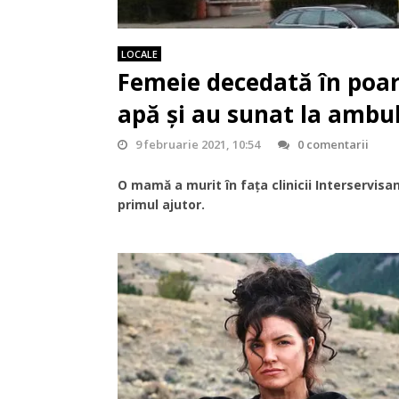
LOCALE
Femeie decedată în poarta
apă și au sunat la ambu
9 februarie 2021, 10:54
0 comentarii
O mamă a murit în fața clinicii Interservisan
primul ajutor.