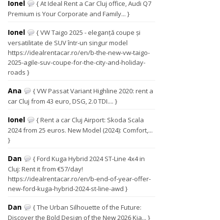
Ionel
{ At Ideal Rent a Car Cluj office, Audi Q7
Premium is Your Corporate and Family... }
Ionel
{ VW Taigo 2025 - eleganță coupe și
versatilitate de SUV într-un singur model
https://idealrentacar.ro/en/b-the-new-vw-taigo-
2025-agile-suv-coupe-for-the-city-and-holiday-
roads }
Ana
{ VW Passat Variant Highline 2020: rent a
car Cluj from 43 euro, DSG, 2.0 TDI.... }
Ionel
{ Rent a car Cluj Airport: Skoda Scala
2024 from 25 euros. New Model (2024): Comfort,...
}
Dan
{ Ford Kuga Hybrid 2024 ST-Line 4x4 in
Cluj: Rent it from €57/day!
https://idealrentacar.ro/en/b-end-of-year-offer-
new-ford-kuga-hybrid-2024-st-line-awd }
Dan
{ The Urban Silhouette of the Future:
Discover the Bold Design of the New 2026 Kia... }