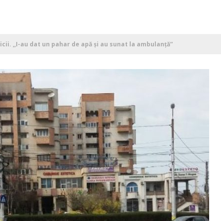
cii. ,,I-au dat un pahar de apă și au sunat la ambulanță”