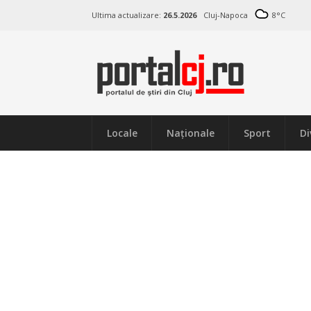
Ultima actualizare:
26.5.2026
Cluj-Napoca
8
°C
Locale
Naţionale
Sport
Di