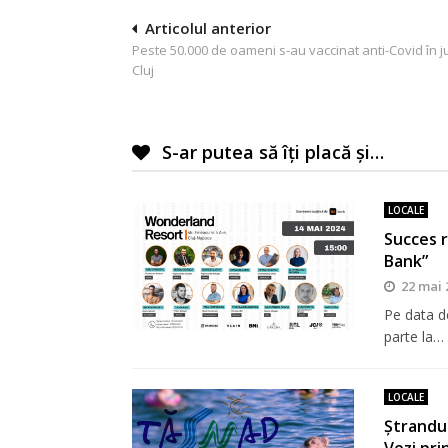
Navigare
Articolul anterior
Peste 50.000 de oameni s-au vaccinat anti-Covid în j
în
Cluj
articole
S-ar putea să îți placă și…
LOCALE
Succes 
Bank”
22 mai 
Pe data de
parte la…
LOCALE
Ștrandul
Vezi pri