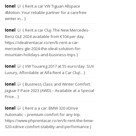
Ionel
{ Rent a car VW Tiguan Allspace
4Motion: Your reliable partner for a carefree
winter in... }
Ionel
{ Rent a car Cluj: The New Mercedes-
Benz GLE 2024 available from €104 per day.
https://idealrentacar.ro/en/b-rent-a-car-
mercedes-gle-2024-the-ideal-solution-for-
mountain-holidays-and-business-trips }
Ionel
{ VW Touareg 2017 at 55 euro/day: SUV
Luxury, Affordable at Alfa Rent a Car Cluj!... }
Ionel
{ Business Class and Winter Comfort:
Jaguar F-Pace 2023 (AWD) – Available at a Special
Price... }
Ionel
{ Rent a a car: BMW 320 xDrive
Automatic – premium comfort for any trip.
https://www.phprentacar.ro/en/b-rent-the-bmw-
320-xdrive-comfort-stability-and-performance }