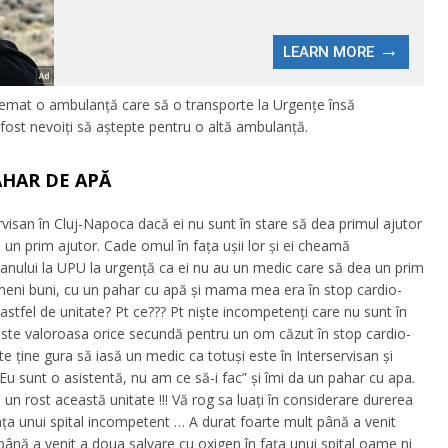
u chemat o ambulanță care să o transporte la Urgențe însă
fost nevoiți să aștepte pentru o altă ambulanță.
AHAR DE APĂ
ervisan în Cluj-Napoca dacă ei nu sunt în stare să dea primul ajutor
a un prim ajutor. Cade omul în fața ușii lor și ei cheamă
sanului la UPU la urgență ca ei nu au un medic care să dea un prim
ameni buni, cu un pahar cu apă și mama mea era în stop cardio-
astfel de unitate? Pt ce??? Pt niște incompetenți care nu sunt în
 este valoroasa orice secundă pentru un om căzut în stop cardio-
t te ține gura să iasă un medic ca totuși este în Interservisan și
”Eu sunt o asistentă, nu am ce să-i fac” și îmi da un pahar cu apa.
ici un rost această unitate !!! Vă rog sa luați în considerare durerea
ța unui spital incompetent … A durat foarte mult până a venit
 până a venit a doua salvare cu oxigen în fața unui spital oame ni