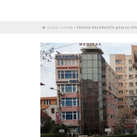
Acasă
»
Locale
»
Femeie decedată în poarta clini