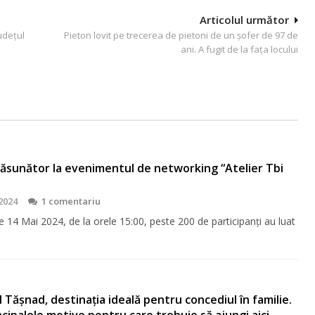
Articolul următor
udețul
Pieton lovit pe trecerea de pietoni de un șofer de 97 de
ani. A fugit de la fața locului
răsunător la evenimentul de networking “Atelier Tbi
2024
1 comentariu
 14 Mai 2024, de la orele 15:00, peste 200 de participanți au luat
 Tășnad, destinația ideală pentru concediul în familie.
ncipalele motive pentru care trebuie să ajungi aici