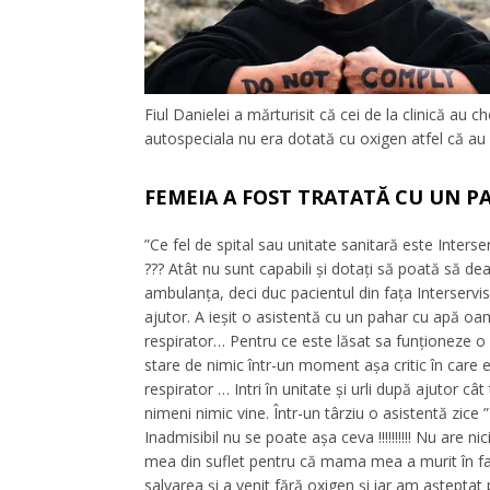
Fiul Danielei a mărturisit că cei de la clinică a
autospeciala nu era dotată cu oxigen atfel că au 
FEMEIA A FOST TRATATĂ CU UN P
”Ce fel de spital sau unitate sanitară este Inters
??? Atât nu sunt capabili și dotați să poată să de
ambulanța, deci duc pacientul din fața Interservi
ajutor. A ieșit o asistentă cu un pahar cu apă o
respirator… Pentru ce este lăsat sa funționeze o 
stare de nimic într-un moment așa critic în care
respirator … Intri în unitate și urli după ajutor câ
nimeni nimic vine. Într-un târziu o asistentă zice 
Inadmisibil nu se poate așa ceva !!!!!!!!!! Nu are n
mea din suflet pentru că mama mea a murit în fa
salvarea și a venit fără oxigen și iar am așteptat