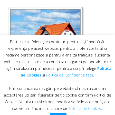
Portalsm.ro folosește cookie-uri pentru a-ți îmbunătăți
experiența pe acest website, pentru a-ți oferi conținut și
reclame personalizate și pentru a analiza traficul și audiența
website-ului. Înainte de a continua navigarea pe portalcj.ro te
rugăm să aloci timpul necesar pentru a citi și înțelege
Politica
de Cookies
și
Politica de Confidențialitate
.
Prin continuarea navigării pe website-ul nostru confirmi
acceptarea utilizării fișierelor de tip cookie conform Politicii de
Cookie. Nu uita totuși că poți modifica setările acestor fișiere
cookie urmând instrucțiunile din
Politica de Cookies
.
Contact
·
Regulament comentarii
© 2019 PortalCJ.ro. Toate drepturile sunt rezervate.