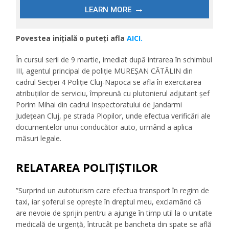
Povestea inițială o puteți afla
AICI.
În cursul serii de 9 martie, imediat după intrarea în schimbul
III, agentul principal de poliție MUREȘAN CĂTĂLIN din
cadrul Secției 4 Poliție Cluj-Napoca se afla în exercitarea
atribuțiilor de serviciu, împreună cu plutonierul adjutant șef
Porim Mihai din cadrul Inspectoratului de Jandarmi
Județean Cluj, pe strada Plopilor, unde efectua verificări ale
documentelor unui conducător auto, urmând a aplica
măsuri legale.
RELATAREA POLIȚIȘTILOR
”Surprind un autoturism care efectua transport în regim de
taxi, iar șoferul se oprește în dreptul meu, exclamând că
are nevoie de sprijin pentru a ajunge în timp util la o unitate
medicală de urgență, întrucât pe bancheta din spate se află