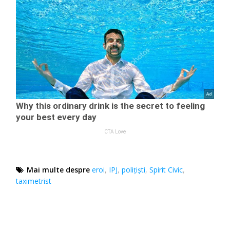
Mai multe despre
eroi
,
IPJ
,
polițiști
,
Spirit Civic
,
taximetrist