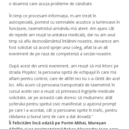
o doamnă care acuza probleme de sănătate.
În timp ce procesam informația, m-am trezit în
autospecială, pornind cu semnalele acustice și luminoase în
funcțiune, taximetristul urmându-mă atent. Am ajuns cât
de repede am reușit la unitatea medicală, dar nu am avut
timp să aflu deznodământul întâlnirii noastre, deoarece am
fost solicitat să acord sprijin unui coleg, aflat la un alt
eveniment de pe raza de competență a secției noastre.
După acest din urmă eveniment, am reușit să mă întorc pe
strada Plopilor, la persoana oprită de echipajul în care mă
aflam pentru control, care de altfel nici nu s-a clintit din acel
loc. Aflu acum că persoana transportată de taximetrist în
cursul acelei seri a reușit să primească îngrijirile medicale
solicitate, iar pe această cale doresc să mulțumesc atât
șoferului pentru spiritul civic manifestat și ajutorul prompt
pe care l-a acordat, cât și persoanei oprite în trafic, pentru
răbdarea și bunul simț de care a dat dovadă.”
Îi felicităm încă odată pe Porim Mihai, Mureșan