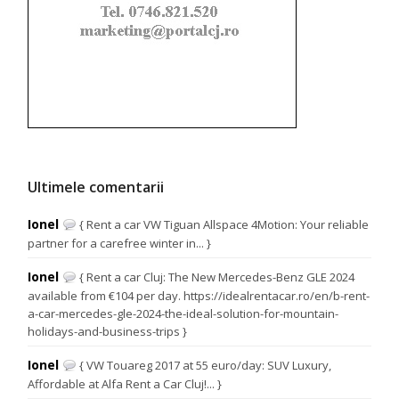
Ultimele comentarii
Ionel
{ Rent a car VW Tiguan Allspace 4Motion: Your reliable
partner for a carefree winter in... }
Ionel
{ Rent a car Cluj: The New Mercedes-Benz GLE 2024
available from €104 per day. https://idealrentacar.ro/en/b-rent-
a-car-mercedes-gle-2024-the-ideal-solution-for-mountain-
holidays-and-business-trips }
Ionel
{ VW Touareg 2017 at 55 euro/day: SUV Luxury,
Affordable at Alfa Rent a Car Cluj!... }