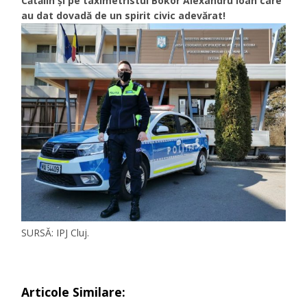
Cătălin și pe taximetristul Bokor Alexandru Ioan care
au dat dovadă de un spirit civic adevărat!
SURSĂ: IPJ Cluj.
Articole Similare: