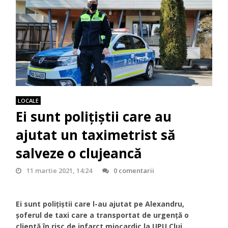
LOCALE
Ei sunt polițiștii care au
ajutat un taximetrist să
salveze o clujeancă
11 martie 2021, 14:24
0 comentarii
Ei sunt polițiștii care l-au ajutat pe Alexandru,
șoferul de taxi care a transportat de urgență o
clientă în risc de infarct miocardic la UPU Cluj.