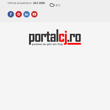
Ultima actualizare:
26.5.2026
8
°C