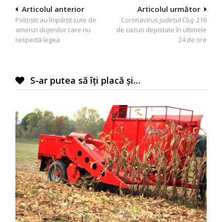
Navigare
Articolul anterior
Articolul următor
Polițiștii au împărțit sute de
Coronavirus județul Cluj: 216
în
amenzi clujenilor care nu
de cazuri depistate în ultimele
articole
respectă legea
24 de ore
S-ar putea să îți placă și…