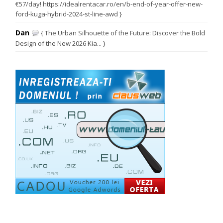
€57/day! https://idealrentacar.ro/en/b-end-of-year-offer-new-
ford-kuga-hybrid-2024-st-line-awd }
Dan
{ The Urban Silhouette of the Future: Discover the Bold
Design of the New 2026 Kia... }