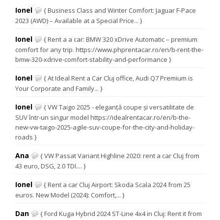
Ionel
{ Business Class and Winter Comfort: Jaguar F-Pace
2023 (AWD) – Available at a Special Price... }
Ionel
{ Rent a a car: BMW 320 xDrive Automatic – premium
comfort for any trip. https://www.phprentacar.ro/en/b-rent-the-
bmw-320-xdrive-comfort-stability-and-performance }
Ionel
{ At Ideal Rent a Car Cluj office, Audi Q7 Premium is
Your Corporate and Family... }
Ionel
{ VW Taigo 2025 - eleganță coupe și versatilitate de
SUV într-un singur model https://idealrentacar.ro/en/b-the-
new-vw-taigo-2025-agile-suv-coupe-for-the-city-and-holiday-
roads }
Ana
{ VW Passat Variant Highline 2020: rent a car Cluj from
43 euro, DSG, 2.0 TDI.... }
Ionel
{ Rent a car Cluj Airport: Skoda Scala 2024 from 25
euros. New Model (2024): Comfort,... }
Dan
{ Ford Kuga Hybrid 2024 ST-Line 4x4 in Cluj: Rent it from