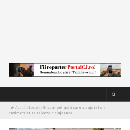
Acasă
»
Locale
»
Ei sunt polițiștii care au ajutat un
taximetrist să salveze o clujeancă