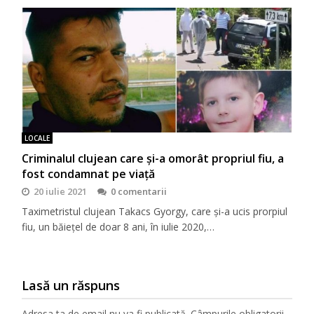
LOCALE
Criminalul clujean care și-a omorât propriul fiu, a
fost condamnat pe viață
20 iulie 2021
0 comentarii
Taximetristul clujean Takacs Gyorgy, care și-a ucis prorpiul
fiu, un băiețel de doar 8 ani, în iulie 2020,…
Lasă un răspuns
Adresa ta de email nu va fi publicată.
Câmpurile obligatorii