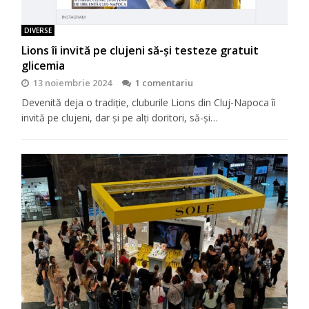
DIVERSE
Lions îi invită pe clujeni să-şi testeze gratuit
glicemia
13 noiembrie 2024
1 comentariu
Devenită deja o tradiţie, cluburile Lions din Cluj-Napoca îi
invită pe clujeni, dar şi pe alţi doritori, să-şi…