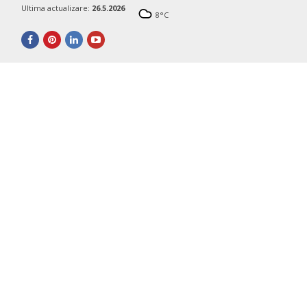
Ultima actualizare:
26.5.2026
8
°C