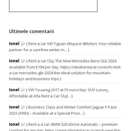
Ultimele comentarii
Ionel
{ Rent a car VW Tiguan Allspace 4Motion: Your reliable
partner for a carefree winter in... }
Ionel
{ Rent a car Cluj: The New Mercedes-Benz GLE 2024
available from €104 per day. https://idealrentacar.ro/en/b-rent-
a-car-mercedes-gle-2024-the-ideal-solution-for-mountain-
holidays-and-business-trips }
Ionel
{ VW Touareg 2017 at 55 euro/day: SUV Luxury,
Affordable at Alfa Rent a Car Cluj!... }
Ionel
{ Business Class and Winter Comfort: Jaguar F-Pace
2023 (AWD) – Available at a Special Price... }
Ionel
{ Rent a a car: BMW 320 xDrive Automatic – premium
comfort for any trip. https://www.phprentacar.ro/en/b-rent-the-