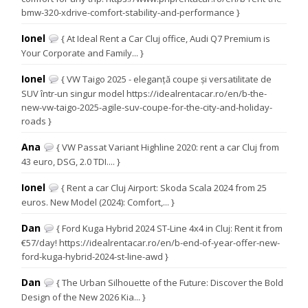
bmw-320-xdrive-comfort-stability-and-performance }
Ionel
{ At Ideal Rent a Car Cluj office, Audi Q7 Premium is
Your Corporate and Family... }
Ionel
{ VW Taigo 2025 - eleganță coupe și versatilitate de
SUV într-un singur model https://idealrentacar.ro/en/b-the-
new-vw-taigo-2025-agile-suv-coupe-for-the-city-and-holiday-
roads }
Ana
{ VW Passat Variant Highline 2020: rent a car Cluj from
43 euro, DSG, 2.0 TDI.... }
Ionel
{ Rent a car Cluj Airport: Skoda Scala 2024 from 25
euros. New Model (2024): Comfort,... }
Dan
{ Ford Kuga Hybrid 2024 ST-Line 4x4 in Cluj: Rent it from
€57/day! https://idealrentacar.ro/en/b-end-of-year-offer-new-
ford-kuga-hybrid-2024-st-line-awd }
Dan
{ The Urban Silhouette of the Future: Discover the Bold
Design of the New 2026 Kia... }