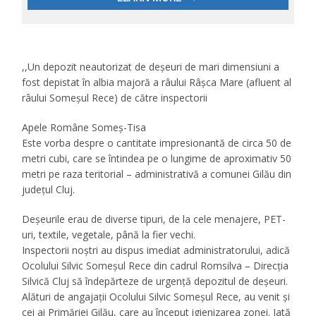
,,Un depozit neautorizat de deșeuri de mari dimensiuni a
fost depistat în albia majoră a râului Râșca Mare (afluent al
râului Someșul Rece) de către inspectorii
Apele Române Someș-Tisa
Este vorba despre o cantitate impresionantă de circa 50 de
metri cubi, care se întindea pe o lungime de aproximativ 50
metri pe raza teritorial – administrativă a comunei Gilău din
județul Cluj.
Deșeurile erau de diverse tipuri, de la cele menajere, PET-
uri, textile, vegetale, până la fier vechi.
Inspectorii noștri au dispus imediat administratorului, adică
Ocolului Silvic Someșul Rece din cadrul Romsilva – Direcția
Silvică Cluj să îndepărteze de urgență depozitul de deșeuri.
Alături de angajații Ocolului Silvic Someșul Rece, au venit și
cei ai Primăriei Gilău, care au început igienizarea zonei. Iată