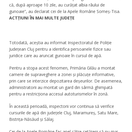
că, după aproape 10 zile, au curățat albia râului de
gunoaie”, au declarat cei de la Apele Române Someș-Tisa.
ACTȚIUNI ÎN MAI MULTE JUDEȚE
Totodată, aceștia au informat Inspectoratul de Poliție
Județean Cluj pentru a identifica persoanele fizice sau
juridice care au aruncat gunoaie în cursul de apă.
Pentru a stopa acest fenomen, Primăria Gilău a montat
camere de supraveghere a zonei și plăcuțe informative,
prin care se interzice depozitarea deșeurilor. De asemenea,
administratorii au montat un gard din sârmă ghimpată
pentru a restricționa accesul autoturismelor în zonă.
În această perioadă, inspectorii vor continua să verifice
cursurile de apă din județele Cluj, Maramureș, Satu Mare,
Bistrița-Năsăud și Sălaj.
Cei de la Apele Române fac apel către cetățeni să nu mai