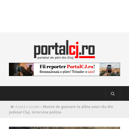
Acasă
»
Locale
»
Munte de gunoaie la albia unui râu din
județul Cluj. Intervine poliția