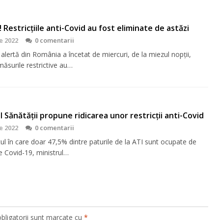
 Restricțiile anti-Covid au fost eliminate de astăzi
e 2022
0 comentarii
alertă din România a încetat de miercuri, de la miezul nopții,
măsurile restrictive au…
l Sănătății propune ridicarea unor restricții anti-Covid
e 2022
0 comentarii
ul în care doar 47,5% dintre paturile de la ATI sunt ocupate de
e Covid-19, ministrul…
bligatorii sunt marcate cu
*