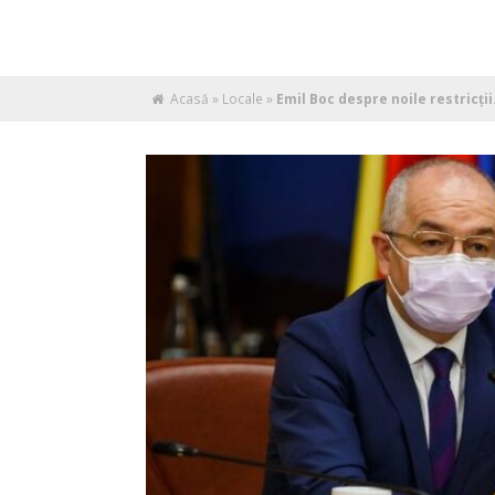
Acasă
»
Locale
»
Emil Boc despre noile restricții