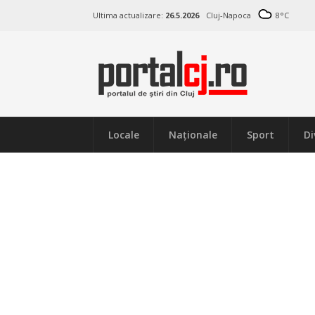
Ultima actualizare:
26.5.2026
Cluj-Napoca
8
°C
Locale
Naţionale
Sport
Di