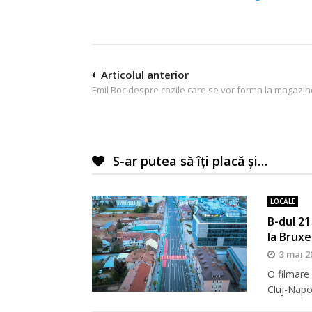
Navigare
Articolul anterior
Emil Boc despre cozile care se vor forma la magazin
în
articole
S-ar putea să îți placă și…
LOCALE
B-dul 21
la Bruxe
3 mai 2
O filmare
Cluj-Napo