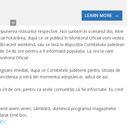
mpunerea măsurilor respective. Noi suntem în scenariul doi, între
icial hotărârea, după ce se publică în Monitorul Oficial vom vedea
 din acest weekend, sau se lasă la dispoziția Comitetului Județean
de 24 de ore pentru a fi informată populația. La ora la care
itorul Oficial.
n vigoare imediat, după ce Comitetele Județene pentru Situații de
incidența și intră din momentul adoptării ei, adică de azi.
la 24 de ore, pentru ca acele comunități să fie informate. Eu cred
ekend avem vineri, sâmbătă, duminică programul magazinelor
larat Emil Boc.
ICI.