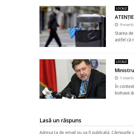
LOCALE
ATENȚIE!
9 marti
Starea de 
astfel că 
LOCALE
Ministru
1 marti
În context
bolnavii d
Lasă un răspuns
Adresa ta de email nu va fi publicată.
Câmpurile o