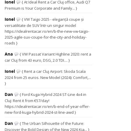
Ionel
{ At Ideal Rent a Car Cluj office, Audi Q7
Premium is Your Corporate and Family... }
Ionel
{ VW Taigo 2025 - eleganță coupe și
versatilitate de SUV într-un singur model
https://idealrentacar.ro/en/b-the-new-vw-taigo-
2025-agile-suv-coupe-for-the-city-and-holiday-
roads }
Ana
{ VW Passat Variant Highline 2020: rent a
car Cluj from 43 euro, DSG, 2.0 TDI.... }
Ionel
{ Rent a car Cluj Airport: Skoda Scala
2024 from 25 euros. New Model (2024): Comfort,...
}
Dan
{ Ford Kuga Hybrid 2024 ST-Line 4x4 in
Cluj: Rent it from €57/day!
https://idealrentacar.ro/en/b-end-of-year-offer-
new-ford-kuga-hybrid-2024-st-line-awd }
Dan
{ The Urban Silhouette of the Future:
Discover the Bold Design of the New 2026 Kia... }