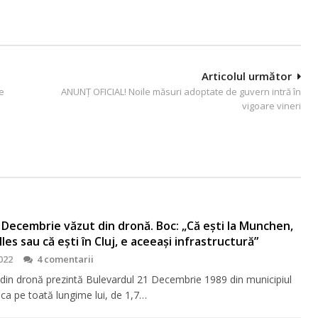
Articolul următor
e
ANUNȚ OFICIAL! Noile măsuri adoptate de guvern intră în
vigoare vineri
 Decembrie văzut din dronă. Boc: „Că ești la Munchen,
lles sau că ești în Cluj, e aceeași infrastructură”
022
4 comentarii
 din dronă prezintă Bulevardul 21 Decembrie 1989 din municipiul
ca pe toată lungime lui, de 1,7…