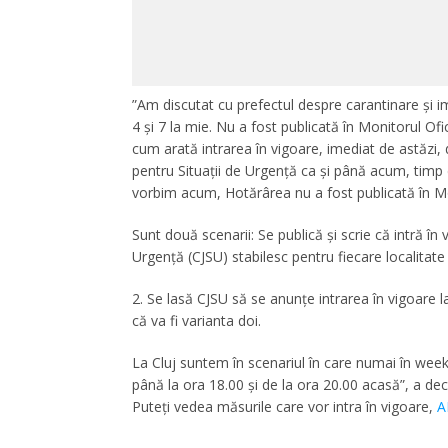
”Am discutat cu prefectul despre carantinare și i
4 și 7 la mie. Nu a fost publicată în Monitorul Of
cum arată intrarea în vigoare, imediat de astăzi,
pentru Situații de Urgență ca și până acum, timp 
vorbim acum, Hotărârea nu a fost publicată în Mon
Sunt două scenarii: Se publică și scrie că intră î
Urgență (CJSU) stabilesc pentru fiecare localitate 
2. Se lasă CJSU să se anunțe intrarea în vigoare 
că va fi varianta doi.
La Cluj suntem în scenariul în care numai în we
până la ora 18.00 și de la ora 20.00 acasă”, a dec
Puteți vedea măsurile care vor intra în vigoare,
A