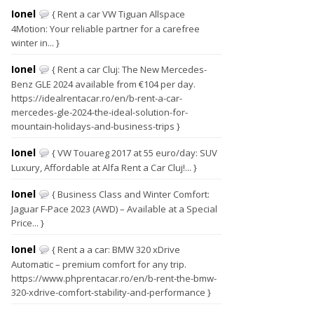
Ionel
{ Rent a car VW Tiguan Allspace
4Motion: Your reliable partner for a carefree
winter in... }
Ionel
{ Rent a car Cluj: The New Mercedes-
Benz GLE 2024 available from €104 per day.
https://idealrentacar.ro/en/b-rent-a-car-
mercedes-gle-2024-the-ideal-solution-for-
mountain-holidays-and-business-trips }
Ionel
{ VW Touareg 2017 at 55 euro/day: SUV
Luxury, Affordable at Alfa Rent a Car Cluj!... }
Ionel
{ Business Class and Winter Comfort:
Jaguar F-Pace 2023 (AWD) – Available at a Special
Price... }
Ionel
{ Rent a a car: BMW 320 xDrive
Automatic – premium comfort for any trip.
https://www.phprentacar.ro/en/b-rent-the-bmw-
320-xdrive-comfort-stability-and-performance }