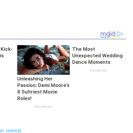
ri
,
restricții