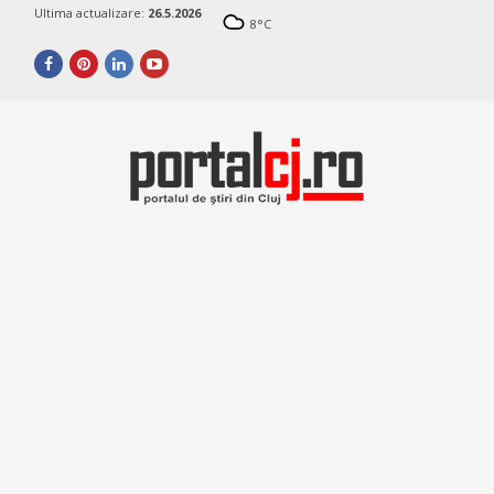
Ultima actualizare:
26.5.2026
8
°C