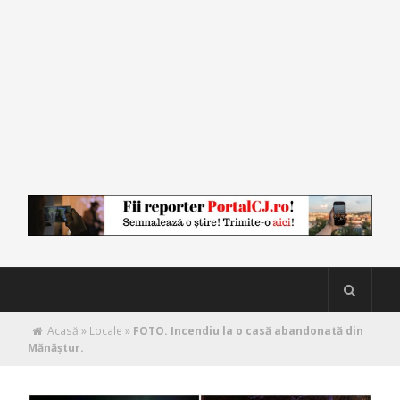
Acasă
»
Locale
»
FOTO. Incendiu la o casă abandonată din
Mănăștur.