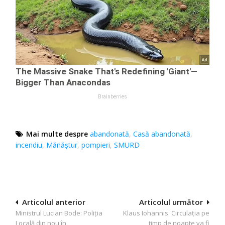
Mai multe despre
abandonată
,
Casă abandonată
,
incendiu
,
Mănăștur
,
pompieri
,
SMURD
Navigare
Articolul anterior
Articolul următor
Ministrul Lucian Bode: Poliția
Klaus Iohannis: Circulația pe
în
Locală din nou în
timp de noapte va fi