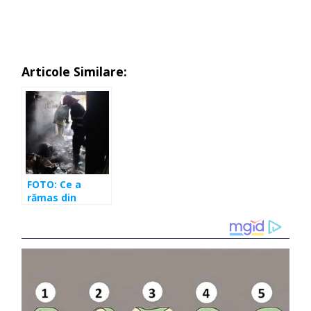
Articole Similare:
FOTO: Ce a
rămas din
apartamentul
ars pe strada
Cardinal Iuliu
Hossu