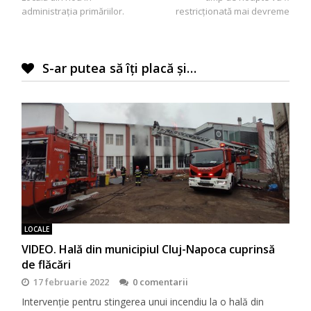
articole
administrația primăriilor.
restricționată mai devreme
S-ar putea să îți placă și…
LOCALE
VIDEO. Hală din municipiul Cluj-Napoca cuprinsă
de flăcări
17 februarie 2022
0 comentarii
Intervenție pentru stingerea unui incendiu la o hală din