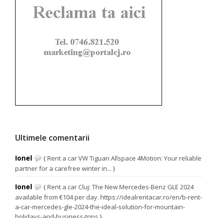
Ultimele comentarii
Ionel
{ Rent a car VW Tiguan Allspace 4Motion: Your reliable
partner for a carefree winter in... }
Ionel
{ Rent a car Cluj: The New Mercedes-Benz GLE 2024
available from €104 per day. https://idealrentacar.ro/en/b-rent-
a-car-mercedes-gle-2024-the-ideal-solution-for-mountain-
holidays-and-business-trips }