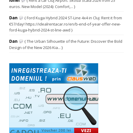
Ionel
{ Rent a car Cluj Airport: Skoda Scala 2024 from 25
euros. New Model (2024): Comfort,... }
Dan
{ Ford Kuga Hybrid 2024 ST-Line 4x4 in Cluj: Rent it from
€57/day! https://idealrentacar.ro/en/b-end-of-year-offer-new-
ford-kuga-hybrid-2024-st-line-awd }
Dan
{ The Urban Silhouette of the Future: Discover the Bold
Design of the New 2026 Kia... }