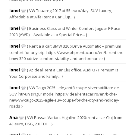
Ionel
{ VW Touareg 2017 at 55 euro/day: SUV Luxury,
Affordable at Alfa Rent a Car Cluj!... }
Ionel
{ Business Class and Winter Comfort: Jaguar F-Pace
2023 (AWD) – Available at a Special Price... }
Ionel
{ Rent a a car: BMW 320 xDrive Automatic – premium
comfort for any trip. https://www.phprentacar.ro/en/b-rent-the-
bmw-320-xdrive-comfort-stability-and-performance }
Ionel
{ At Ideal Rent a Car Cluj office, Audi Q7 Premium is
Your Corporate and Family... }
Ionel
{ VW Taigo 2025 - eleganță coupe și versatilitate de
SUV într-un singur model https://idealrentacar.ro/en/b-the-
new-vw-taigo-2025-agile-suv-coupe-for-the-city-and-holiday-
roads }
Ana
{ VW Passat Variant Highline 2020: rent a car Cluj from
43 euro, DSG, 2.0 TDI.... }