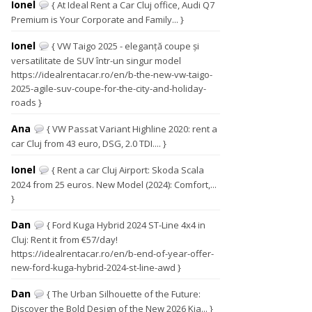
Ionel
{ At Ideal Rent a Car Cluj office, Audi Q7
Premium is Your Corporate and Family... }
Ionel
{ VW Taigo 2025 - eleganță coupe și
versatilitate de SUV într-un singur model
https://idealrentacar.ro/en/b-the-new-vw-taigo-
2025-agile-suv-coupe-for-the-city-and-holiday-
roads }
Ana
{ VW Passat Variant Highline 2020: rent a
car Cluj from 43 euro, DSG, 2.0 TDI.... }
Ionel
{ Rent a car Cluj Airport: Skoda Scala
2024 from 25 euros. New Model (2024): Comfort,...
}
Dan
{ Ford Kuga Hybrid 2024 ST-Line 4x4 in
Cluj: Rent it from €57/day!
https://idealrentacar.ro/en/b-end-of-year-offer-
new-ford-kuga-hybrid-2024-st-line-awd }
Dan
{ The Urban Silhouette of the Future:
Discover the Bold Design of the New 2026 Kia... }