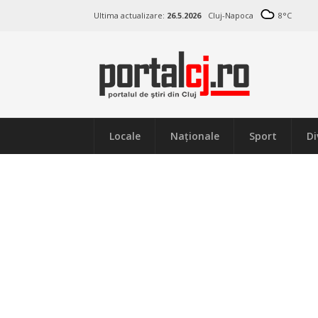
Ultima actualizare:
26.5.2026
Cluj-Napoca
8
°C
Locale
Naţionale
Sport
Di