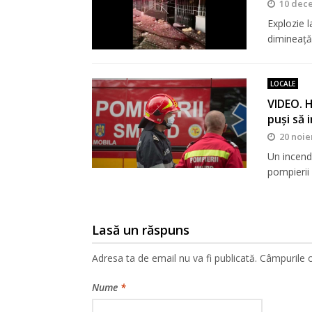
10 dec
Explozie l
dimineaţă
LOCALE
VIDEO. H
puși să 
20 noie
Un incendi
pompierii 
Lasă un răspuns
Adresa ta de email nu va fi publicată.
Câmpurile o
Nume
*