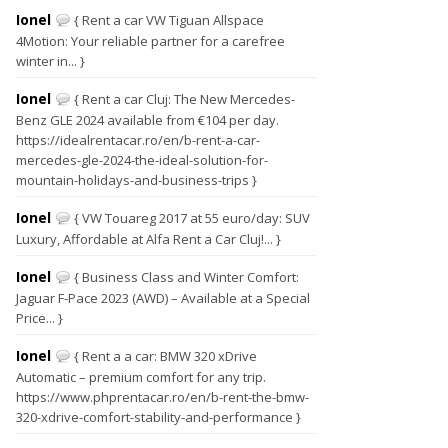
Ionel
{ Rent a car VW Tiguan Allspace
4Motion: Your reliable partner for a carefree
winter in... }
Ionel
{ Rent a car Cluj: The New Mercedes-
Benz GLE 2024 available from €104 per day.
https://idealrentacar.ro/en/b-rent-a-car-
mercedes-gle-2024-the-ideal-solution-for-
mountain-holidays-and-business-trips }
Ionel
{ VW Touareg 2017 at 55 euro/day: SUV
Luxury, Affordable at Alfa Rent a Car Cluj!... }
Ionel
{ Business Class and Winter Comfort:
Jaguar F-Pace 2023 (AWD) – Available at a Special
Price... }
Ionel
{ Rent a a car: BMW 320 xDrive
Automatic – premium comfort for any trip.
https://www.phprentacar.ro/en/b-rent-the-bmw-
320-xdrive-comfort-stability-and-performance }