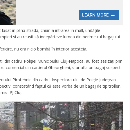
ăsat în plină stradă, chiar la intrarea în mall, unitățile
pompieri și au reușit să îndepărteze lumea din perimetrul bagajului.
fericire, nu era nicio bombă în interior acesteia.
stii din cadrul Poliției Municipiului Cluj-Napoca, au fost sesizați prin
tru comercial din cartierul Gheorgheni, s-ar afla un bagaj suspect.
entului Pirotehnic din cadrul Inspectoratului de Poliție Județean
spectiv, constatând faptul că este vorba de un bagaj de tip troller,
mis IPJ Cluj.