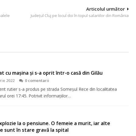
Articolul următor
palele
Județul Cluj pe locul doi în topul salariilor din România
t cu mașina și s-a oprit într-o casă din Gilău
rie 2022
0 comentarii
ent rutier s-a produs pe strada Someșul Rece din localitatea
urul orei 17:45. Potrivit informațiilor…
xplozie la o pensiune. O femeie a murit, iar alte
 sunt în stare gravă la spital