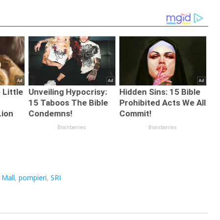
s Mall
,
pompieri
,
SRI