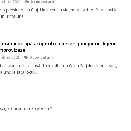
embrie 2021
0 comentarii
a o pensiune din Cluj. Un incendiu violent a avut loc în această
 în urma unei…
idranții de apă acoperiți cu beton, pompierii clujeni
improvizeze
mbrie 2021
0 comentarii
u a izbucnit la o casă din localitatea Ocna Dejului vineri seara,
ajunși la fața locului…
bligatorii sunt marcate cu
*