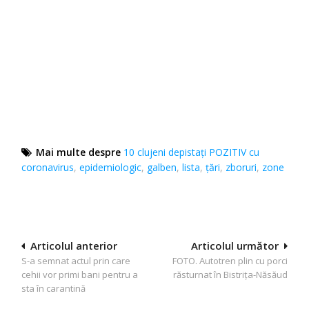
Mai multe despre
10 clujeni depistați POZITIV cu
coronavirus
,
epidemiologic
,
galben
,
lista
,
ţări
,
zboruri
,
zone
Navigare
Articolul anterior
Articolul următor
S-a semnat actul prin care
FOTO. Autotren plin cu porci
în
cehii vor primi bani pentru a
răsturnat în Bistrița-Năsăud
articole
sta în carantină