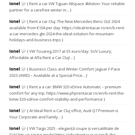
Ionel
{ Rent a car VW Tiguan Allspace 4Motion: Your reliable
partner for a carefree winter in... }
Ionel
{ Rent a car Cluj: The New Mercedes-Benz GLE 2024
available from €104 per day. https://idealrentacar.ro/en/b-rent-
a-car-mercedes-gle-2024-the-ideal-solution-for-mountain-
holidays-and-business-trips }
Ionel
{ VW Touareg 2017 at 55 euro/day: SUV Luxury,
Affordable at Alfa Rent a Car Cluj!... }
Ionel
{ Business Class and Winter Comfort: Jaguar F-Pace
2023 (AWD) – Available at a Special Price... }
Ionel
{ Rent a a car: BMW 320 xDrive Automatic – premium
comfort for any trip. https://www.phprentacar.ro/en/b-rent-the-
bmw-320-xdrive-comfort-stability-and-performance }
Ionel
{ At Ideal Rent a Car Cluj office, Audi Q7 Premium is
Your Corporate and Family... }
Ionel
{ VW Taigo 2025 - eleganță coupe și versatilitate de
SUV într-un singur model https://idealrentacar.ro/en/b-the-