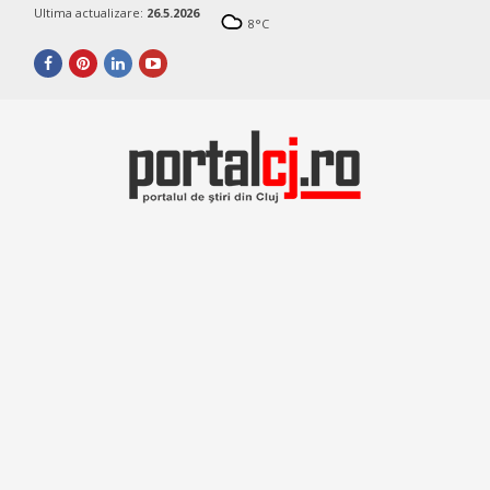
Ultima actualizare:
26.5.2026
8
°C