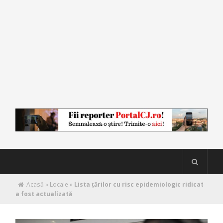
Acasă
»
Locale
»
Lista țărilor cu risc epidemiologic ridicat
a fost actualizată