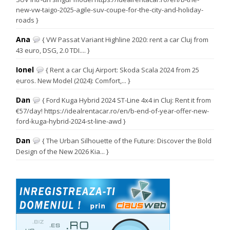
new-vw-taigo-2025-agile-suv-coupe-for-the-city-and-holiday-
roads }
Ana
{ VW Passat Variant Highline 2020: rent a car Cluj from
43 euro, DSG, 2.0 TDI.... }
Ionel
{ Rent a car Cluj Airport: Skoda Scala 2024 from 25
euros. New Model (2024): Comfort,... }
Dan
{ Ford Kuga Hybrid 2024 ST-Line 4x4 in Cluj: Rent it from
€57/day! https://idealrentacar.ro/en/b-end-of-year-offer-new-
ford-kuga-hybrid-2024-st-line-awd }
Dan
{ The Urban Silhouette of the Future: Discover the Bold
Design of the New 2026 Kia... }