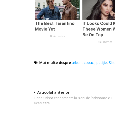
Mai multe despre
arbori
,
copaci
,
petiţie
,
Sis
Navigare
Articolul anterior
Elena Udrea condamnată la 8 ani de închisoare cu
în
executare
articole