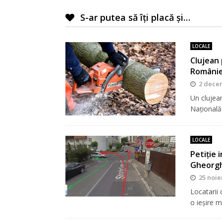
S-ar putea să îți placă și…
LOCALE
Clujean 
Românie
2 dece
Un clujean
Națională
LOCALE
Petiție i
Gheorg
25 noie
Locatarii 
o ieșire 