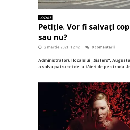
LOCALE
Petiție. Vor fi salvați co
sau nu?
2 martie 2021, 12:42
0 comentarii
Administratorul localului ,,Sisters”, Augus
a salva patru tei de la tăieri de pe strada Un