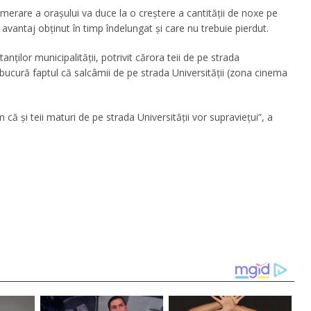
omerare a orașului va duce la o creștere a cantității de noxe pe
n avantaj obținut în timp îndelungat și care nu trebuie pierdut.
nților municipalității, potrivit cărora teii de pe strada
ucură faptul că salcâmii de pe strada Universității (zona cinema
că și teii maturi de pe strada Universității vor supraviețui”, a