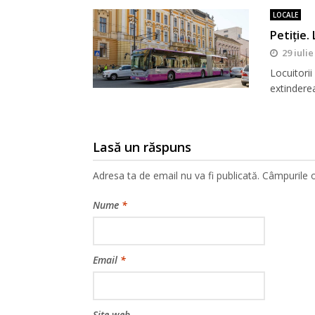
LOCALE
Petiție. 
29 iulie
Locuitorii
extinderea
Lasă un răspuns
Adresa ta de email nu va fi publicată.
Câmpurile o
Nume
*
Email
*
Site web