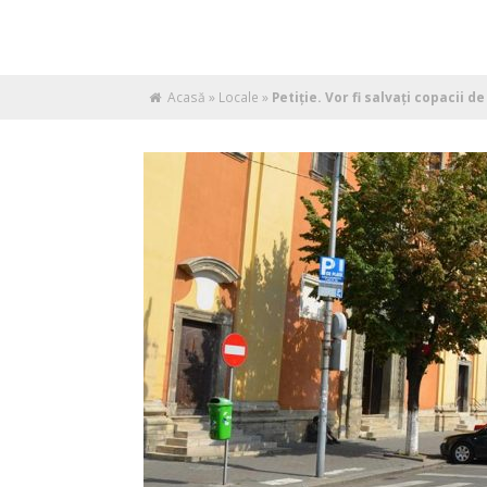
Acasă
»
Locale
»
Petiție. Vor fi salvați copacii d