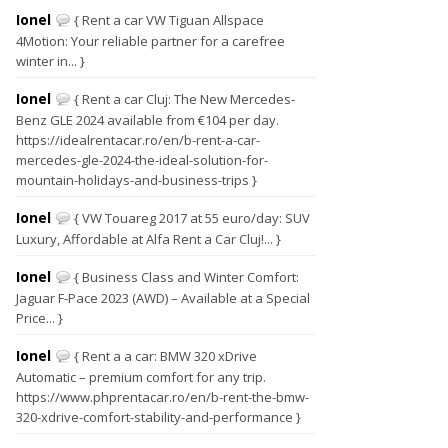
Ionel
{ Rent a car VW Tiguan Allspace
4Motion: Your reliable partner for a carefree
winter in... }
Ionel
{ Rent a car Cluj: The New Mercedes-
Benz GLE 2024 available from €104 per day.
https://idealrentacar.ro/en/b-rent-a-car-
mercedes-gle-2024-the-ideal-solution-for-
mountain-holidays-and-business-trips }
Ionel
{ VW Touareg 2017 at 55 euro/day: SUV
Luxury, Affordable at Alfa Rent a Car Cluj!... }
Ionel
{ Business Class and Winter Comfort:
Jaguar F-Pace 2023 (AWD) – Available at a Special
Price... }
Ionel
{ Rent a a car: BMW 320 xDrive
Automatic – premium comfort for any trip.
https://www.phprentacar.ro/en/b-rent-the-bmw-
320-xdrive-comfort-stability-and-performance }