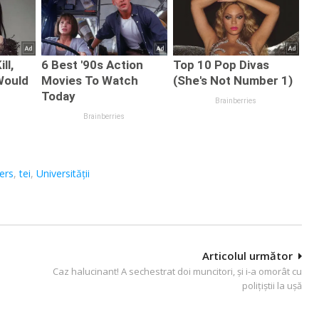
ters
,
tei
,
Universității
Articolul următor
Caz halucinant! A sechestrat doi muncitori, și i-a omorât cu
polițiștii la ușă