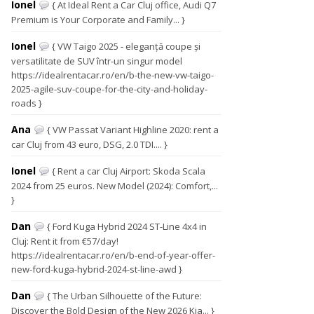
Ionel
{ At Ideal Rent a Car Cluj office, Audi Q7
Premium is Your Corporate and Family... }
Ionel
{ VW Taigo 2025 - eleganță coupe și
versatilitate de SUV într-un singur model
https://idealrentacar.ro/en/b-the-new-vw-taigo-
2025-agile-suv-coupe-for-the-city-and-holiday-
roads }
Ana
{ VW Passat Variant Highline 2020: rent a
car Cluj from 43 euro, DSG, 2.0 TDI.... }
Ionel
{ Rent a car Cluj Airport: Skoda Scala
2024 from 25 euros. New Model (2024): Comfort,...
}
Dan
{ Ford Kuga Hybrid 2024 ST-Line 4x4 in
Cluj: Rent it from €57/day!
https://idealrentacar.ro/en/b-end-of-year-offer-
new-ford-kuga-hybrid-2024-st-line-awd }
Dan
{ The Urban Silhouette of the Future:
Discover the Bold Design of the New 2026 Kia... }