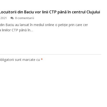
Locuitorii din Baciu vor linii CTP până în centrul Clujului
 2021
0 comentarii
 din Baciu au lansat în mediul online o petiție prin care cer
 liniilor CTP până în…
bligatorii sunt marcate cu
*