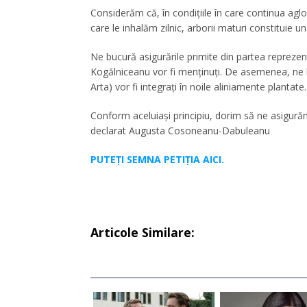
Considerăm că, în condițiile în care continua agl
care le inhalăm zilnic, arborii maturi constituie u
Ne bucură asigurările primite din partea reprezenta
Kogălniceanu vor fi menținuți. De asemenea, ne b
Arta) vor fi integrați în noile aliniamente plantate.
Conform aceluiași principiu, dorim să ne asigurăm 
declarat Augusta Cosoneanu-Dabuleanu
PUTEȚI SEMNA PETIȚIA AICI.
Articole Similare: