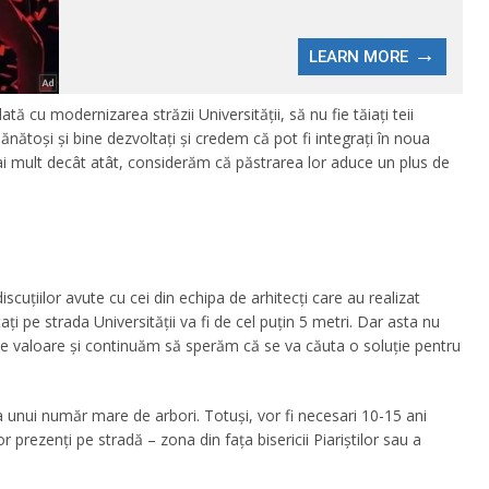
ată cu modernizarea străzii Universității, să nu fie tăiați teii
nătoși și bine dezvoltați și credem că pot fi integrați în noua
ai mult decât atât, considerăm că păstrarea lor aduce un plus de
scuțiilor avute cu cei din echipa de arhitecți care au realizat
ați pe strada Universității va fi de cel puțin 5 metri. Dar asta nu
 de valoare și continuăm să sperăm că se va căuta o soluție pentru
a unui număr mare de arbori. Totuși, vor fi necesari 10-15 ani
r prezenți pe stradă – zona din fața bisericii Piariștilor sau a