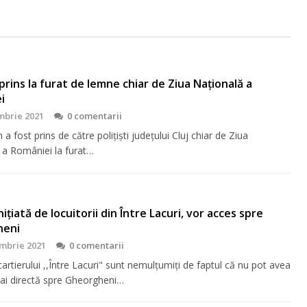
prins la furat de lemne chiar de Ziua Națională a
i
mbrie 2021
0 comentarii
 a fost prins de către polițiști județului Cluj chiar de Ziua
 a României la furat…
nițiată de locuitorii din Între Lacuri, vor acces spre
heni
mbrie 2021
0 comentarii
cartierului ,,Între Lacuri" sunt nemulțumiți de faptul că nu pot avea
mai directă spre Gheorgheni…