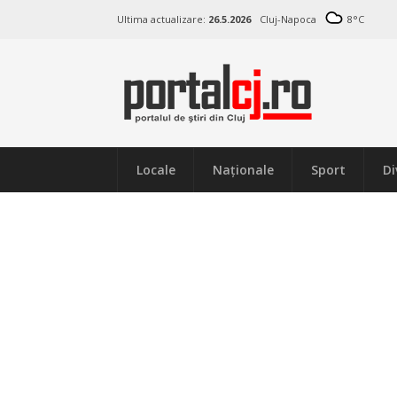
Ultima actualizare:
26.5.2026
Cluj-Napoca
8
°C
Locale
Naţionale
Sport
Di