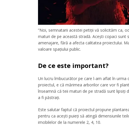
”Noi, semnatarii acestei petiții vă solicităm ca, od
maturi de pe această stradă. Acești copaci sunt să
amenajare, fără a afecta calitatea proiectului. M
valoare spațiului public.
De ce este important?
Un lucru îmbucurător pe care l-am aflat în urma di
proiectul, e că mărimea arborilor care vor fi plant
înseamnă că teii maturi de pe stradă sunt lipsiți
a fi păstrați.
Este salutar faptul că proiectul propune plantare
pentru ca acești puieți să atingă dimensiunile teilo
imobilelor de la numerele 2, 4, 10.