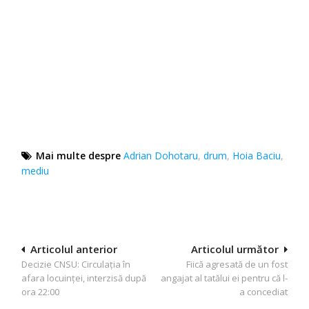
Mai multe despre
Adrian Dohotaru
,
drum
,
Hoia Baciu
,
mediu
Navigare
Articolul anterior
Articolul următor
Decizie CNSU: Circulația în
Fiică agresată de un fost
în
afara locuinței, interzisă după
angajat al tatălui ei pentru că l-
articole
ora 22:00
a concediat