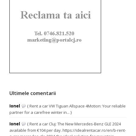
Ultimele comentarii
Ionel
{ Rent a car VW Tiguan Allspace 4Motion: Your reliable
partner for a carefree winter in... }
Ionel
{ Rent a car Cluj: The New Mercedes-Benz GLE 2024
available from €104 per day. https://idealrentacar.ro/en/b-rent-