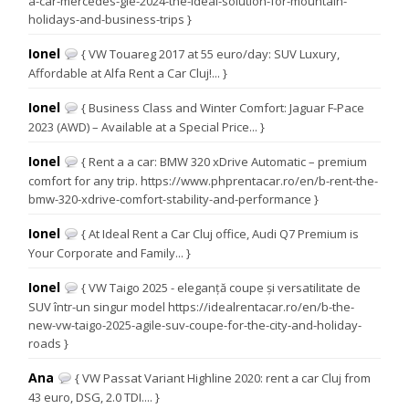
a-car-mercedes-gle-2024-the-ideal-solution-for-mountain-
holidays-and-business-trips }
Ionel
{ VW Touareg 2017 at 55 euro/day: SUV Luxury,
Affordable at Alfa Rent a Car Cluj!... }
Ionel
{ Business Class and Winter Comfort: Jaguar F-Pace
2023 (AWD) – Available at a Special Price... }
Ionel
{ Rent a a car: BMW 320 xDrive Automatic – premium
comfort for any trip. https://www.phprentacar.ro/en/b-rent-the-
bmw-320-xdrive-comfort-stability-and-performance }
Ionel
{ At Ideal Rent a Car Cluj office, Audi Q7 Premium is
Your Corporate and Family... }
Ionel
{ VW Taigo 2025 - eleganță coupe și versatilitate de
SUV într-un singur model https://idealrentacar.ro/en/b-the-
new-vw-taigo-2025-agile-suv-coupe-for-the-city-and-holiday-
roads }
Ana
{ VW Passat Variant Highline 2020: rent a car Cluj from
43 euro, DSG, 2.0 TDI.... }