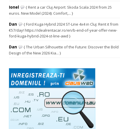
Ionel
{ Rent a car Cluj Airport: Skoda Scala 2024 from 25
euros. New Model (2024): Comfort,... }
Dan
{ Ford Kuga Hybrid 2024 ST-Line 4x4 in Cluj: Rent it from
€57/day! https://idealrentacar.ro/en/b-end-of-year-offer-new-
ford-kuga-hybrid-2024-st-line-awd }
Dan
{ The Urban Silhouette of the Future: Discover the Bold
Design of the New 2026 Kia... }