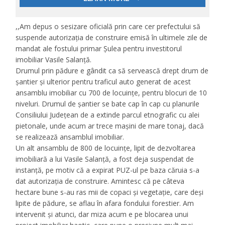
,,Am depus o sesizare oficială prin care cer prefectului să
suspende autorizația de construire emisă în ultimele zile de
mandat ale fostului primar Șulea pentru investitorul
imobiliar Vasile Salanță.
Drumul prin pădure e gândit ca să servească drept drum de
șantier și ulterior pentru traficul auto generat de acest
ansamblu imobiliar cu 700 de locuințe, pentru blocuri de 10
niveluri. Drumul de șantier se bate cap în cap cu planurile
Consiliului Județean de a extinde parcul etnografic cu alei
pietonale, unde acum ar trece mașini de mare tonaj, dacă
se realizează ansamblul imobiliar.
Un alt ansamblu de 800 de locuințe, lipit de dezvoltarea
imobiliară a lui Vasile Salanță, a fost deja suspendat de
instanță, pe motiv că a expirat PUZ-ul pe baza căruia s-a
dat autorizația de construire. Amintesc că pe câteva
hectare bune s-au ras mii de copaci și vegetație, care deși
lipite de pădure, se aflau în afara fondului forestier. Am
intervenit și atunci, dar miza acum e pe blocarea unui