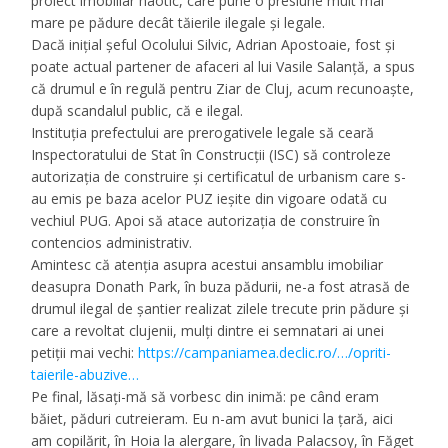
proiect imobiliar haotic, care pune o presiune mult mai
mare pe pădure decât tăierile ilegale și legale.
Dacă inițial șeful Ocolului Silvic, Adrian Apostoaie, fost și
poate actual partener de afaceri al lui Vasile Salanță, a spus
că drumul e în regulă pentru Ziar de Cluj, acum recunoaște,
după scandalul public, că e ilegal.
Instituția prefectului are prerogativele legale să ceară
Inspectoratului de Stat în Construcții (ISC) să controleze
autorizația de construire și certificatul de urbanism care s-
au emis pe baza acelor PUZ ieșite din vigoare odată cu
vechiul PUG. Apoi să atace autorizația de construire în
contencios administrativ.
Amintesc că atenția asupra acestui ansamblu imobiliar
deasupra Donath Park, în buza pădurii, ne-a fost atrasă de
drumul ilegal de șantier realizat zilele trecute prin pădure și
care a revoltat clujenii, mulți dintre ei semnatari ai unei
petiții mai vechi:
https://campaniamea.declic.ro/…/opriti-
taierile-abuzive…
Pe final, lăsați-mă să vorbesc din inimă: pe când eram
băiet, păduri cutreieram. Eu n-am avut bunici la țară, aici
am copilărit, în Hoia la alergare, în livada Palacsoy, în Făget