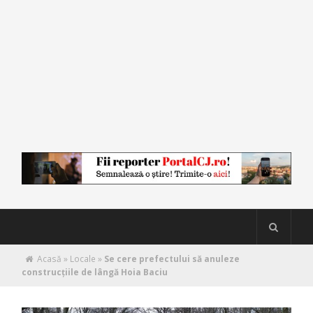
Acasă
»
Locale
»
Se cere prefectului să anuleze
construcțiile de lângă Hoia Baciu