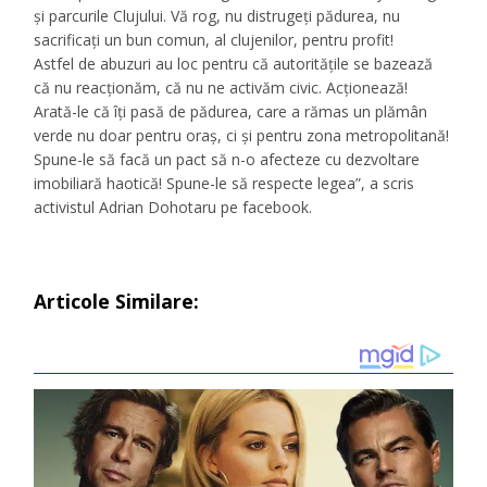
și parcurile Clujului. Vă rog, nu distrugeți pădurea, nu
sacrificați un bun comun, al clujenilor, pentru profit!
Astfel de abuzuri au loc pentru că autoritățile se bazează
că nu reacționăm, că nu ne activăm civic. Acționează!
Arată-le că îți pasă de pădurea, care a rămas un plămân
verde nu doar pentru oraș, ci și pentru zona metropolitană!
Spune-le să facă un pact să n-o afecteze cu dezvoltare
imobiliară haotică! Spune-le să respecte legea”, a scris
activistul Adrian Dohotaru pe facebook.
Articole Similare: