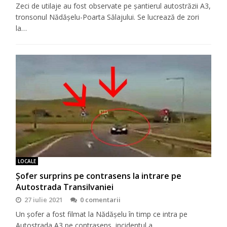
Zeci de utilaje au fost observate pe șantierul autostrăzii A3,
tronsonul Nădășelu-Poarta Sălajului. Se lucrează de zori
la…
LOCALE
Șofer surprins pe contrasens la intrare pe
Autostrada Transilvaniei
27 iulie 2021
0 comentarii
Un șofer a fost filmat la Nădășelu în timp ce intra pe
Autostrada A3 pe contrasens, incidentul a…