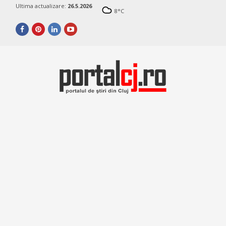
Ultima actualizare:
26.5.2026
8
°C