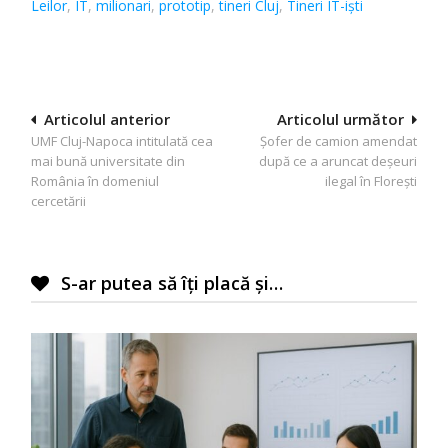
Leilor
,
IT
,
milionari
,
prototip
,
tineri Cluj
,
Tineri IT-iști
Navigare
Articolul anterior
Articolul următor
UMF Cluj-Napoca intitulată cea
Șofer de camion amendat
în
mai bună universitate din
după ce a aruncat deșeuri
articole
România în domeniul
ilegal în Florești
cercetării
S-ar putea să îți placă și…