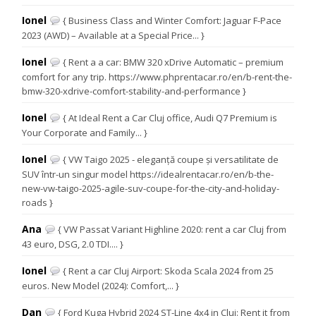
Ionel
{ Business Class and Winter Comfort: Jaguar F-Pace
2023 (AWD) – Available at a Special Price... }
Ionel
{ Rent a a car: BMW 320 xDrive Automatic – premium
comfort for any trip. https://www.phprentacar.ro/en/b-rent-the-
bmw-320-xdrive-comfort-stability-and-performance }
Ionel
{ At Ideal Rent a Car Cluj office, Audi Q7 Premium is
Your Corporate and Family... }
Ionel
{ VW Taigo 2025 - eleganță coupe și versatilitate de
SUV într-un singur model https://idealrentacar.ro/en/b-the-
new-vw-taigo-2025-agile-suv-coupe-for-the-city-and-holiday-
roads }
Ana
{ VW Passat Variant Highline 2020: rent a car Cluj from
43 euro, DSG, 2.0 TDI.... }
Ionel
{ Rent a car Cluj Airport: Skoda Scala 2024 from 25
euros. New Model (2024): Comfort,... }
Dan
{ Ford Kuga Hybrid 2024 ST-Line 4x4 in Cluj: Rent it from