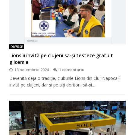
DIVERSE
Lions îi invită pe clujeni să-şi testeze gratuit
glicemia
13 noiembrie 2024
1 comentariu
Devenită deja o tradiţie, cluburile Lions din Cluj-Napoca îi
invită pe clujeni, dar şi pe alţi doritori, să-şi…