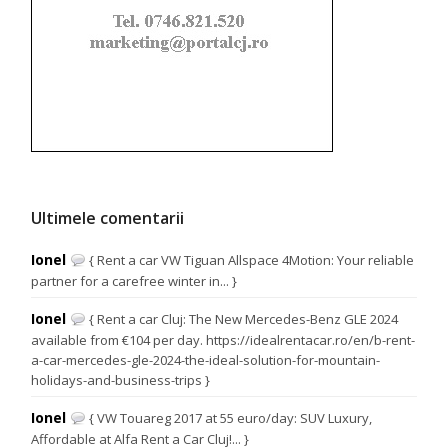
Ultimele comentarii
Ionel
{ Rent a car VW Tiguan Allspace 4Motion: Your reliable
partner for a carefree winter in... }
Ionel
{ Rent a car Cluj: The New Mercedes-Benz GLE 2024
available from €104 per day. https://idealrentacar.ro/en/b-rent-
a-car-mercedes-gle-2024-the-ideal-solution-for-mountain-
holidays-and-business-trips }
Ionel
{ VW Touareg 2017 at 55 euro/day: SUV Luxury,
Affordable at Alfa Rent a Car Cluj!... }