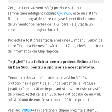
Cei șase tineri au venit să își prezinte sistemul de
semnalizare inteligent intitulat
CyclinGo
, este un sistem
fiind creat integral de către cei șase liceeni fiind coordonați
de un mentor pe partea de IT-ul, care i-a ajutat la un
concurs unde au obținut locul 1.
Proiectul a fost prezentat la emisiunea ,,Imperiul Leilor” de
către Teodora Nemeș, în vârsta de 17 ani, elevă la un liceu
de informatică din Cluj-Napoca.
Toți ,,leii” i-au felicitat pentru proiect lăsându-i loc
lui Dan Șucu pentru a sponsoriza acest prototip.
Teodora a declarat că proiectul se află încă în faza de
prototip însă a primit deja ,,undă verde” de la IPJ Cluj și
jurații au înțeles cât de important și inovator este un astfel
de proiect. Astfel că, Dan Șucu le-a dat copiilor ce au vrut,
adică 40.000 de euro în schimbul a 20% din proiect.
Vezi aici
VIDEO
-ul în care tinerii clujeni prezintă sistemul.