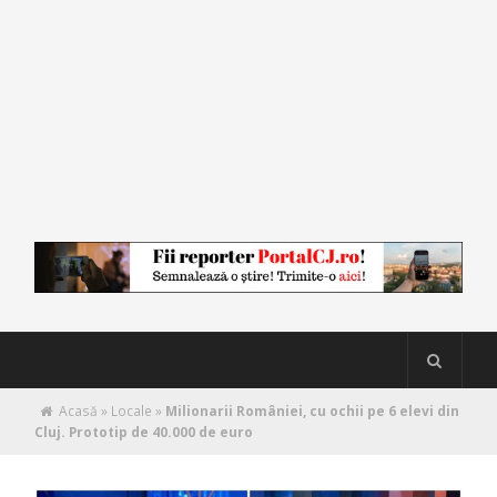
Acasă
»
Locale
»
Milionarii României, cu ochii pe 6 elevi din
Cluj. Prototip de 40.000 de euro