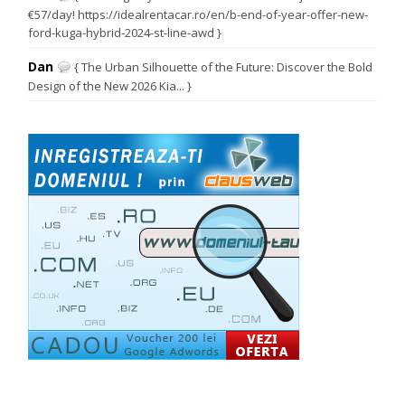
€57/day! https://idealrentacar.ro/en/b-end-of-year-offer-new-
ford-kuga-hybrid-2024-st-line-awd }
Dan
{ The Urban Silhouette of the Future: Discover the Bold
Design of the New 2026 Kia... }