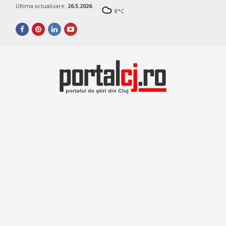
Ultima actualizare:
26.5.2026
8
°C