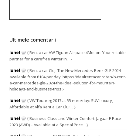
Ultimele comentarii
Ionel
{ Rent a car VW Tiguan Allspace 4Motion: Your reliable
partner for a carefree winter in... }
Ionel
{ Rent a car Cluj: The New Mercedes-Benz GLE 2024
available from €104 per day. https://idealrentacar.ro/en/b-rent-
a-car-mercedes-gle-2024-the-ideal-solution-for-mountain-
holidays-and-business-trips }
Ionel
{ VW Touareg 2017 at 55 euro/day: SUV Luxury,
Affordable at Alfa Rent a Car Cluj!... }
Ionel
{ Business Class and Winter Comfort: Jaguar F-Pace
2023 (AWD) – Available at a Special Price... }