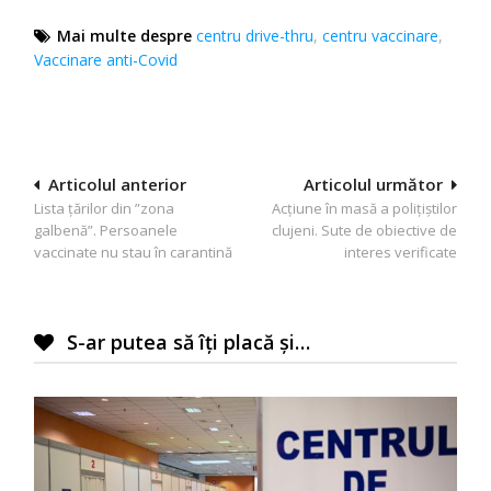
Mai multe despre
centru drive-thru
,
centru vaccinare
,
Vaccinare anti-Covid
Navigare
Articolul anterior
Articolul următor
Lista țărilor din ”zona
Acțiune în masă a polițiștilor
în
galbenă”. Persoanele
clujeni. Sute de obiective de
articole
vaccinate nu stau în carantină
interes verificate
S-ar putea să îți placă și…