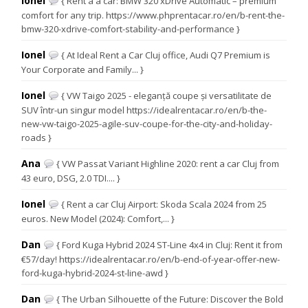
Ionel
{ Rent a a car: BMW 320 xDrive Automatic – premium
comfort for any trip. https://www.phprentacar.ro/en/b-rent-the-
bmw-320-xdrive-comfort-stability-and-performance }
Ionel
{ At Ideal Rent a Car Cluj office, Audi Q7 Premium is
Your Corporate and Family... }
Ionel
{ VW Taigo 2025 - eleganță coupe și versatilitate de
SUV într-un singur model https://idealrentacar.ro/en/b-the-
new-vw-taigo-2025-agile-suv-coupe-for-the-city-and-holiday-
roads }
Ana
{ VW Passat Variant Highline 2020: rent a car Cluj from
43 euro, DSG, 2.0 TDI.... }
Ionel
{ Rent a car Cluj Airport: Skoda Scala 2024 from 25
euros. New Model (2024): Comfort,... }
Dan
{ Ford Kuga Hybrid 2024 ST-Line 4x4 in Cluj: Rent it from
€57/day! https://idealrentacar.ro/en/b-end-of-year-offer-new-
ford-kuga-hybrid-2024-st-line-awd }
Dan
{ The Urban Silhouette of the Future: Discover the Bold