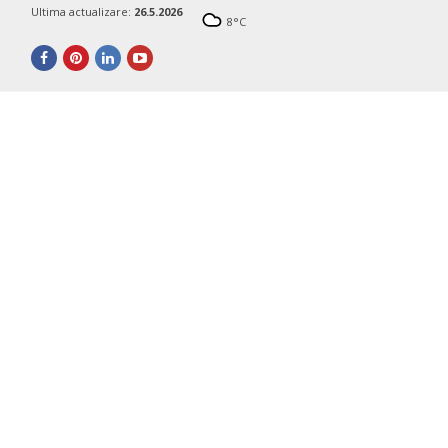
Ultima actualizare:
26.5.2026
8
°C