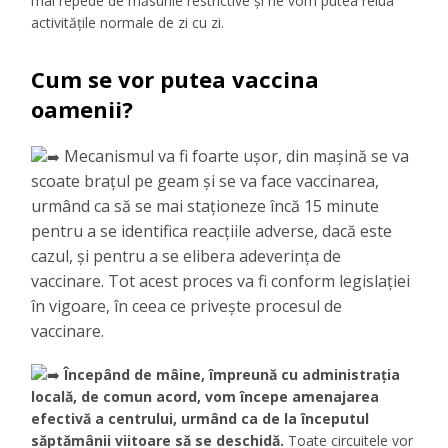
mai repede de măsurile restrictive și ne vom putea relua
activitățile normale de zi cu zi.
Cum se vor putea vaccina
oamenii?
Mecanismul va fi foarte ușor, din mașină se va
scoate brațul pe geam și se va face vaccinarea,
urmând ca să se mai staționeze încă 15 minute
pentru a se identifica reacțiile adverse, dacă este
cazul, și pentru a se elibera adeverința de
vaccinare. Tot acest proces va fi conform legislației
în vigoare, în ceea ce privește procesul de
vaccinare.
Începând de mâine, împreună cu administrația
locală, de comun acord, vom începe amenajarea
efectivă a centrului, urmând ca de la începutul
săptămânii viitoare să se deschidă.
Toate circuitele vor