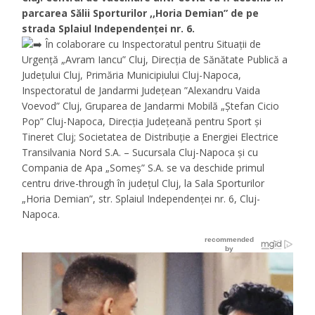
parcarea Sălii Sporturilor ,,Horia Demian” de pe
strada Splaiul Independenței nr. 6.
În colaborare cu Inspectoratul pentru Situații de
Urgență „Avram Iancu” Cluj, Direcția de Sănătate Publică a
Județului Cluj, Primăria Municipiului Cluj-Napoca,
Inspectoratul de Jandarmi Județean ”Alexandru Vaida
Voevod” Cluj, Gruparea de Jandarmi Mobilă „Ștefan Cicio
Pop” Cluj-Napoca, Direcția Județeană pentru Sport și
Tineret Cluj; Societatea de Distribuție a Energiei Electrice
Transilvania Nord S.A. – Sucursala Cluj-Napoca și cu
Compania de Apa „Someș” S.A. se va deschide primul
centru drive-through în județul Cluj, la Sala Sporturilor
„Horia Demian”, str. Splaiul Independenței nr. 6, Cluj-
Napoca.