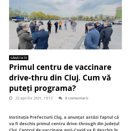
SĂNĂTATE
Primul centru de vaccinare
drive-thru din Cluj. Cum vă
puteți programa?
22 aprilie 2021, 19:12
0 comentarii
Instituția Prefecturii Cluj, a anunțat astăzi faptul că
va fi deschis primul centru drive-through din județul
Cluj. Centrul de vaccinare anti-Covid va fi deschis în