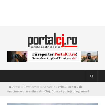
Acasă
»
Divertisment
»
Sănătate
»
Primul centru de
vaccinare drive-thru din Cluj. Cum vă puteți programa?