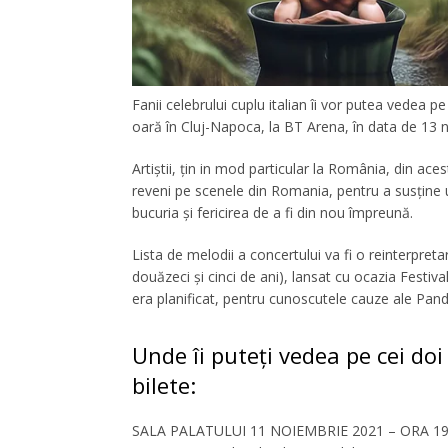
Fanii celebrului cuplu italian îi vor putea vedea p
oară în Cluj-Napoca, la BT Arena, în data de 13 
Artiștii, țin in mod particular la România, din ace
reveni pe scenele din Romania, pentru a susține u
bucuria și fericirea de a fi din nou împreună.
Lista de melodii a concertului va fi o reinterpre
douăzeci și cinci de ani), lansat cu ocazia Fest
era planificat, pentru cunoscutele cauze ale Pan
Unde îi puteți vedea pe cei doi
bilete:
SALA PALATULUI 11 NOIEMBRIE 2021 – ORA 19:30 B