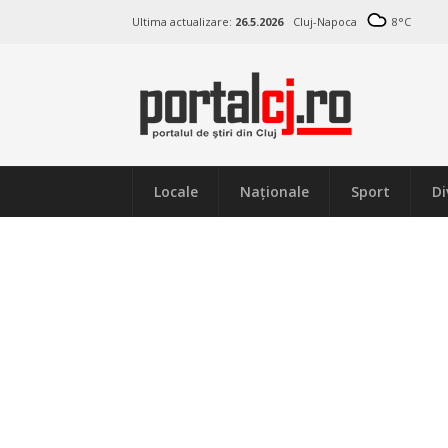
Ultima actualizare:
26.5.2026
Cluj-Napoca
8
°C
Locale
Naţionale
Sport
Di