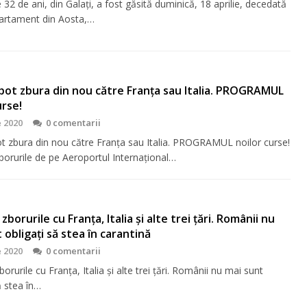
32 de ani, din Galați, a fost găsită duminică, 18 aprilie, decedată
partament din Aosta,…
 pot zbura din nou către Franța sau Italia. PROGRAMUL
urse!
e 2020
0 comentarii
pot zbura din nou către Franța sau Italia. PROGRAMUL noilor curse!
borurile de pe Aeroportul Internațional…
zborurile cu Franța, Italia și alte trei țări. Românii nu
 obligați să stea în carantină
e 2020
0 comentarii
borurile cu Franța, Italia și alte trei țări. Românii nu mai sunt
ă stea în…