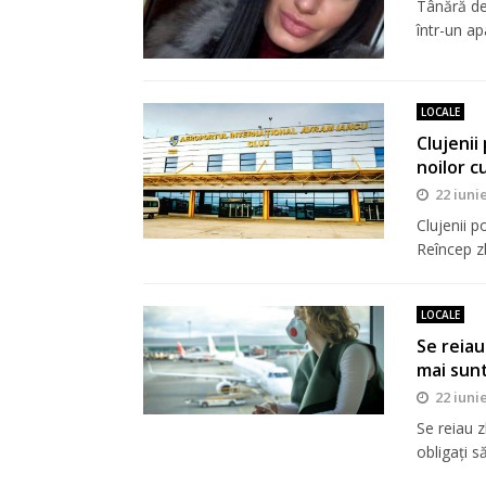
Tânără de 
într-un a
LOCALE
Clujenii
noilor c
22 iuni
Clujenii 
Reîncep z
LOCALE
Se reiau 
mai sunt
22 iuni
Se reiau z
obligați s