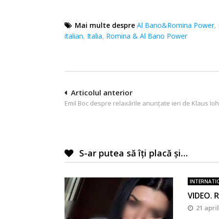
Mai multe despre
Al Bano&Romina Power
,
italian
,
Italia
,
Romina & Al Bano Power
Navigare
Articolul anterior
Emil Boc despre relaxările anunțate ieri de Klaus Io
în
articole
S-ar putea să îți placă și…
INTERNATI
VIDEO. R
21 apri