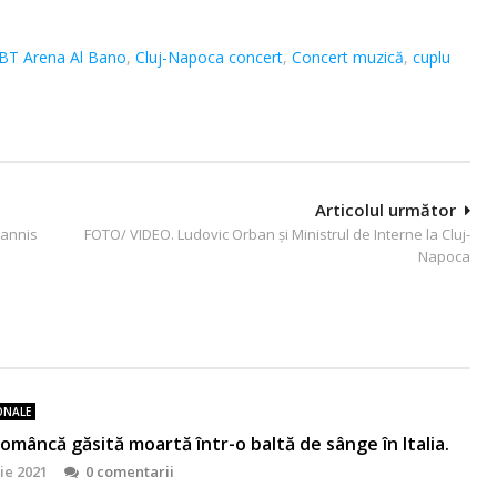
BT Arena Al Bano
,
Cluj-Napoca concert
,
Concert muzică
,
cuplu
Articolul următor
hannis
FOTO/ VIDEO. Ludovic Orban și Ministrul de Interne la Cluj-
Napoca
ONALE
omâncă găsită moartă într-o baltă de sânge în Italia.
lie 2021
0 comentarii