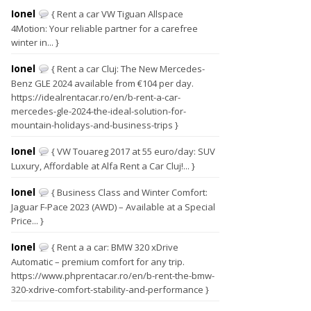
Ionel
{ Rent a car VW Tiguan Allspace
4Motion: Your reliable partner for a carefree
winter in... }
Ionel
{ Rent a car Cluj: The New Mercedes-
Benz GLE 2024 available from €104 per day.
https://idealrentacar.ro/en/b-rent-a-car-
mercedes-gle-2024-the-ideal-solution-for-
mountain-holidays-and-business-trips }
Ionel
{ VW Touareg 2017 at 55 euro/day: SUV
Luxury, Affordable at Alfa Rent a Car Cluj!... }
Ionel
{ Business Class and Winter Comfort:
Jaguar F-Pace 2023 (AWD) – Available at a Special
Price... }
Ionel
{ Rent a a car: BMW 320 xDrive
Automatic – premium comfort for any trip.
https://www.phprentacar.ro/en/b-rent-the-bmw-
320-xdrive-comfort-stability-and-performance }