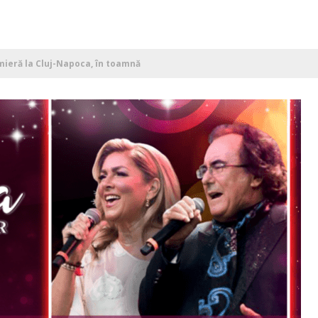
mieră la Cluj-Napoca, în toamnă