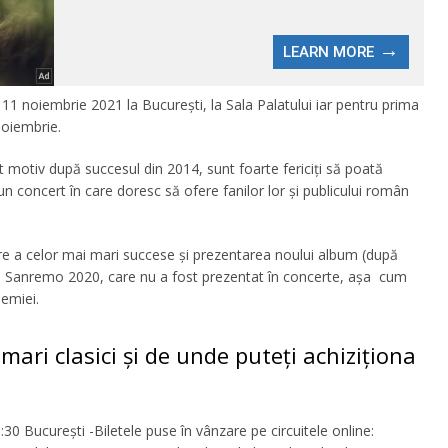
e 11 noiembrie 2021 la București, la Sala Palatului iar pentru prima
noiembrie.
st motiv după succesul din 2014, sunt foarte fericiți să poată
n concert în care doresc să ofere fanilor lor și publicului român
tare a celor mai mari succese și prezentarea noului album (după
ival Sanremo 2020, care nu a fost prezentat în concerte, așa cum
demiei.
 mari clasici și de unde puteți achiziționa
ucurești -Biletele puse în vânzare pe circuitele online: