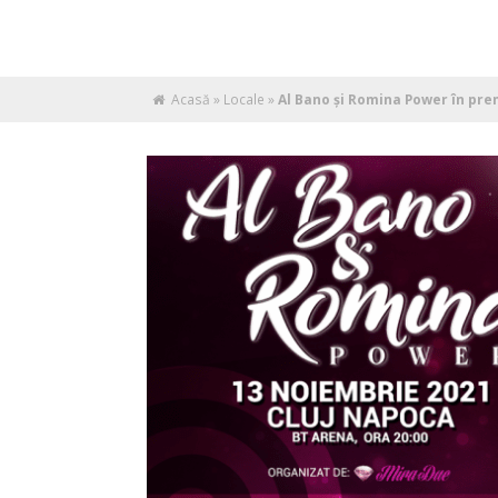
Acasă
»
Locale
»
Al Bano și Romina Power în pre