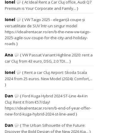
Ionel
{ At Ideal Rent a Car Cluj office, Audi Q7
Premium is Your Corporate and Family... }
Ionel
{ VW Taigo 2025 - eleganță coupe și
versatilitate de SUV într-un singur model
https://idealrentacar.ro/en/b-the-new-vw-taigo-
2025-agile-suv-coupe-for-the-city-and-holiday-
roads }
Ana
{ VW Passat Variant Highline 2020: rent a
car Cluj from 43 euro, DSG, 2.0 TDI.... }
Ionel
{ Rent a car Cluj Airport: Skoda Scala
2024 from 25 euros. New Model (2024): Comfort,...
}
Dan
{ Ford Kuga Hybrid 2024 ST-Line 4x4 in
Cluj: Rent it from €57/day!
https://idealrentacar.ro/en/b-end-of-year-offer-
new-ford-kuga-hybrid-2024-st-line-awd }
Dan
{ The Urban Silhouette of the Future:
Discover the Bold Design of the New 2026 Kia... }