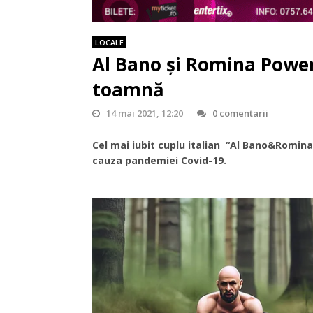
LOCALE
Al Bano și Romina Power
toamnă
14 mai 2021, 12:20
0 comentarii
Cel mai iubit cuplu italian “Al Bano&Romina 
cauza pandemiei Covid-19.