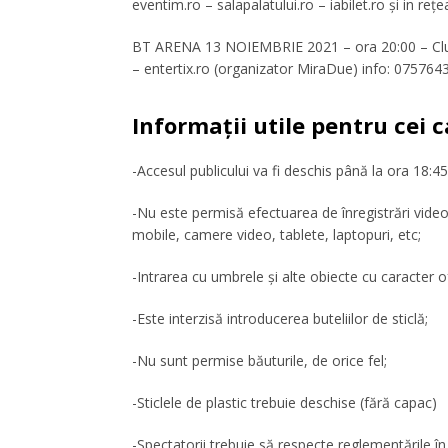
eventim.ro – salapalatului.ro – iabilet.ro și in rețe
BT ARENA 13 NOIEMBRIE 2021 – ora 20:00 – Cluj-N
– entertix.ro (organizator MiraDue) info: 075764
Informații utile pentru cei c
-Accesul publicului va fi deschis până la ora 18:45
-Nu este permisă efectuarea de înregistrări video
mobile, camere video, tablete, laptopuri, etc;
-Intrarea cu umbrele și alte obiecte cu caracter
-Este interzisă introducerea buteliilor de sticlă;
-Nu sunt permise băuturile, de orice fel;
-Sticlele de plastic trebuie deschise (fără capac)
-Spectatorii trebuie să respecte reglementările î