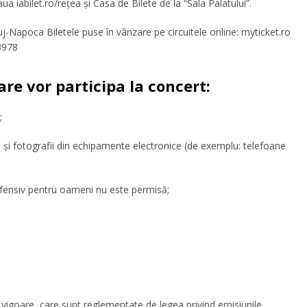
aua iabilet.ro/rețea și Casa de Bilete de la “Sala Palatului”.
apoca Biletele puse în vânzare pe circuitele online: myticket.ro
3978
are vor participa la concert:
;
 și fotografii din echipamente electronice (de exemplu: telefoane
 ofensiv pentru oameni nu este permisă;
n vigoare, care sunt reglementate de legea privind emisiunile