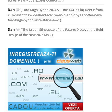
euros. New Model (2024): Comfort,... }
Dan
{ Ford Kuga Hybrid 2024 ST-Line 4x4 in Cluj: Rent it from
€57/day! https://idealrentacar.ro/en/b-end-of-year-offer-new-
ford-kuga-hybrid-2024-st-line-awd }
Dan
{ The Urban Silhouette of the Future: Discover the Bold
Design of the New 2026 Kia... }