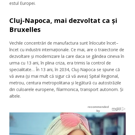
estul Europei.
Cluj-Napoca, mai dezvoltat ca și
Bruxelles
Vechile
concentrări
de
manufactura
sunt
înlocuite
încet
–
încet
cu industrii
internaționale
. Ce
mai
, are o traiectorie de
dezvoltare
și
modernizare
la
care
daca
se
gândea
cineva
în
urma
cu 13 ani,
în
plina
criza
,
era
trimis
la
control de
specialitate…
În
13 ani,
în
2034, Cluj-Napoca se spune
că
vă
avea (
și
mai
mult
că
sigur
că
vă
avea)
Spital
Regional,
metrou,
centura
metropolitana
și
legătură
cu
autostrăzile
din culoarele europene,
filarmonica
, transport autonom.
Și
altele.