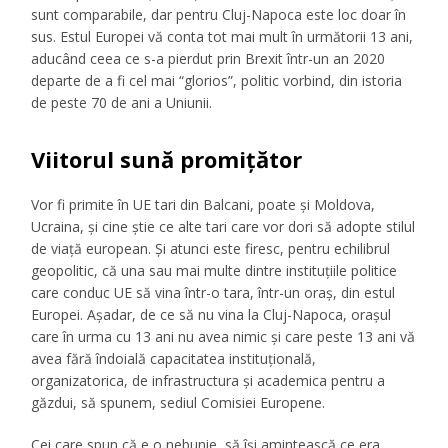
sunt
comparabile, dar pentru Cluj-Napoca este loc doar
în
sus
. Estul Europei
vă
conta
tot
mai
mult
în
următorii
13 ani,
aducând
ceea ce s-a pierdut prin Brexit
într
-un an 2020
departe de a fi cel
mai
“glorios”, politic vorbind, din istoria
de
peste
70 de ani a Uniunii.
Viitorul sună promițător
Vor fi primite
în
UE
tari
din Balcani, poate
și
Moldova,
Ucraina,
și
cine
știe
ce alte
tari
care vor dori
să
adopte stilul
de
viață
european.
Și
atunci este firesc, pentru echilibrul
geopolitic,
că
una
sau
mai
multe dintre
instituțiile
politice
care conduc UE
să
vina
într
-o
tara
,
într
-un
oraș
, din estul
Europei.
Așadar
, de ce
să
nu
vina
la
Cluj-Napoca,
orașul
care
în
urma
cu 13 ani nu avea nimic
și
care
peste
13 ani
vă
avea
fără
îndoială
capacitatea
instituțională
,
organizatorica
, de
infrastructura
și
academica
pentru a
găzdui
,
să
spunem, sediul Comisiei Europene.
Cei care spun
că
e o nebunie,
să
își
amintească
ce
era