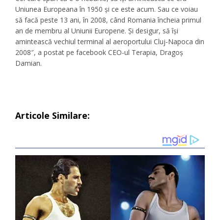
Uniunea
Europeana
în
1950
și
ce este acum.
Sau
ce voiau
să
facă
peste
13 ani,
în
2008,
când
Romania
încheia
primul
an de membru
al
Uniunii Europene.
Și
desigur,
să
își
amintească
vechiul terminal
al
aeroportului Cluj-Napoca din
2008″, a postat pe facebook CEO-ul Terapia, Dragoș
Damian.
Articole Similare: