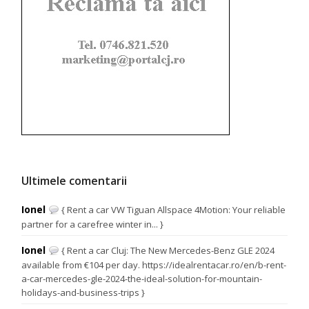
Ultimele comentarii
Ionel
{ Rent a car VW Tiguan Allspace 4Motion: Your reliable
partner for a carefree winter in... }
Ionel
{ Rent a car Cluj: The New Mercedes-Benz GLE 2024
available from €104 per day. https://idealrentacar.ro/en/b-rent-
a-car-mercedes-gle-2024-the-ideal-solution-for-mountain-
holidays-and-business-trips }