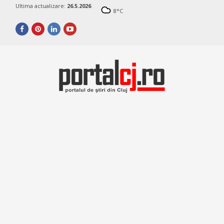
Ultima actualizare:
26.5.2026
8
°C