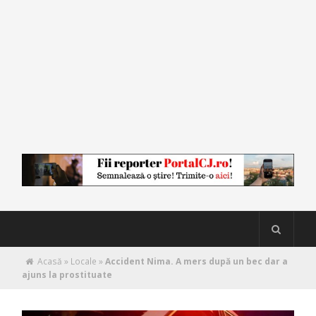
Acasă
»
Locale
»
Accident Nima. A mers după un bec dar a
ajuns la prostituate