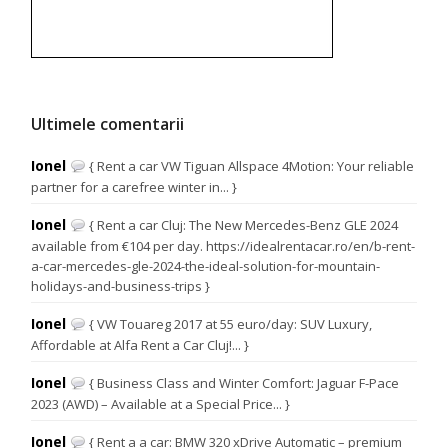
Ultimele comentarii
Ionel
{ Rent a car VW Tiguan Allspace 4Motion: Your reliable
partner for a carefree winter in... }
Ionel
{ Rent a car Cluj: The New Mercedes-Benz GLE 2024
available from €104 per day. https://idealrentacar.ro/en/b-rent-
a-car-mercedes-gle-2024-the-ideal-solution-for-mountain-
holidays-and-business-trips }
Ionel
{ VW Touareg 2017 at 55 euro/day: SUV Luxury,
Affordable at Alfa Rent a Car Cluj!... }
Ionel
{ Business Class and Winter Comfort: Jaguar F-Pace
2023 (AWD) – Available at a Special Price... }
Ionel
{ Rent a a car: BMW 320 xDrive Automatic – premium