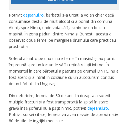
Potrivit
dejeanul.ro
, bărbatul s-a urcat la volan chiar dacă
consumase destul de mult alcool și a pornit din comuna
Aluniș spre Nima, unde voia să își schimbe un bec la
mașină. În zona pădurii dintre Nima și Bunești, acesta a
observat două femei pe marginea drumului care practicau
prostituția.
Șoferul a luat-o pe una dintre femei în mașină și au pornit
împreună spre un loc unde să întrețină relații intime. În
momentul în care bărbatul a pătruns pe drumul DN1C, nu a
fost atent și a intrat în coliziune cu un autoturism condus
de un bărbat din Unguraș.
Din nefericire, femeia de 30 de ani din dreapta a suferit
multiple fracturi și a fost transportată la spital în stare
gravă însă șoferul nu a pățit nimic, potrivit
dejeanul.ro.
Potrivit sursei citate, femeia va avea nevoie de aproximativ
80 de zile de îngrijiri medicale.