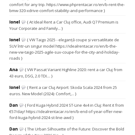
comfort for any trip. https://www.phprentacar.ro/en/b-rent-the-
bmw-320-xdrive-comfort-stability-and-performance }
Ionel
{ At Ideal Rent a Car Cluj office, Audi Q7 Premium is
Your Corporate and Family... }
Ionel
{ VW Taigo 2025 - eleganță coupe și versatilitate de
SUV într-un singur model https://idealrentacar.ro/en/b-the-
new-vw-taigo-2025-agile-suv-coupe-for-the-city-and-holiday-
roads }
Ana
{ VW Passat Variant Highline 2020: rent a car Cluj from
43 euro, DSG, 2.0 TDI.... }
Ionel
{ Rent a car Cluj Airport: Skoda Scala 2024 from 25
euros. New Model (2024): Comfort,... }
Dan
{ Ford Kuga Hybrid 2024 ST-Line 4x4 in Cluj: Rent it from
€57/day! https://idealrentacar.ro/en/b-end-of-year-offer-new-
ford-kuga-hybrid-2024-st-line-awd }
Dan
{ The Urban Silhouette of the Future: Discover the Bold