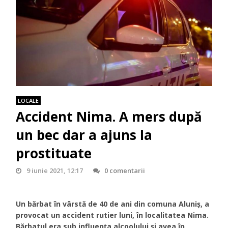
LOCALE
Accident Nima. A mers după
un bec dar a ajuns la
prostituate
9 iunie 2021, 12:17
0 comentarii
Un bărbat în vârstă de 40 de ani din comuna Aluniș, a
provocat un accident rutier luni, în localitatea Nima.
Bărbatul era sub influența alcoolului și avea în