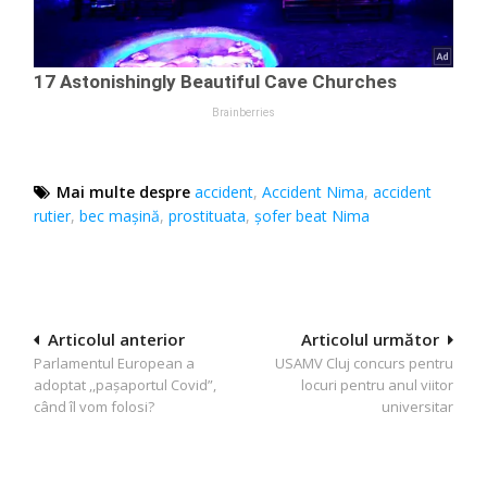
Mai multe despre
accident
,
Accident Nima
,
accident
rutier
,
bec mașină
,
prostituata
,
șofer beat Nima
Navigare
Articolul anterior
Articolul următor
Parlamentul European a
USAMV Cluj concurs pentru
în
adoptat ,,pașaportul Covid”,
locuri pentru anul viitor
articole
când îl vom folosi?
universitar