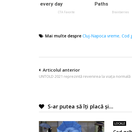
Mai multe despre
Cluj-Napoca vreme
,
Cod g
Navigare
Articolul anterior
UNTOLD 2021 reprezintă revenirea la viața normală
în
articole
S-ar putea să îți placă și…
LOCALE
Cod galb