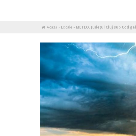
Acasă
»
Locale
»
METEO. Județul Cluj sub Cod galb