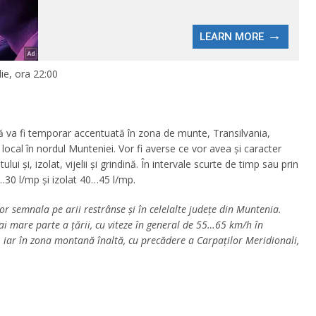
ulie, ora 22:00
că va fi temporar accentuată în zona de munte, Transilvania,
cal în nordul Munteniei. Vor fi averse ce vor avea și caracter
ului și, izolat, vijelii și grindină. În intervale scurte de timp sau prin
…30 l/mp și izolat 40…45 l/mp.
or semnala pe arii restrânse și în celelalte județe din Muntenia.
mai mare parte a țării, cu viteze în general de 55…65 km/h în
, iar în zona montană înaltă, cu precădere a Carpaților Meridionali,
.