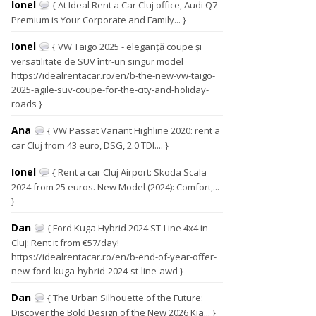
Ionel
{ At Ideal Rent a Car Cluj office, Audi Q7
Premium is Your Corporate and Family... }
Ionel
{ VW Taigo 2025 - eleganță coupe și
versatilitate de SUV într-un singur model
https://idealrentacar.ro/en/b-the-new-vw-taigo-
2025-agile-suv-coupe-for-the-city-and-holiday-
roads }
Ana
{ VW Passat Variant Highline 2020: rent a
car Cluj from 43 euro, DSG, 2.0 TDI.... }
Ionel
{ Rent a car Cluj Airport: Skoda Scala
2024 from 25 euros. New Model (2024): Comfort,...
}
Dan
{ Ford Kuga Hybrid 2024 ST-Line 4x4 in
Cluj: Rent it from €57/day!
https://idealrentacar.ro/en/b-end-of-year-offer-
new-ford-kuga-hybrid-2024-st-line-awd }
Dan
{ The Urban Silhouette of the Future:
Discover the Bold Design of the New 2026 Kia... }