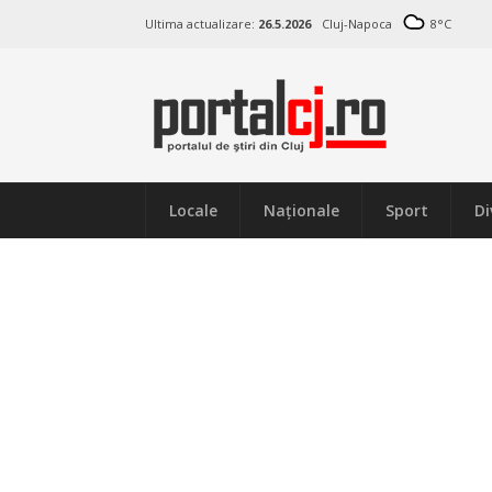
Ultima actualizare:
26.5.2026
Cluj-Napoca
8
°C
Locale
Naţionale
Sport
Di