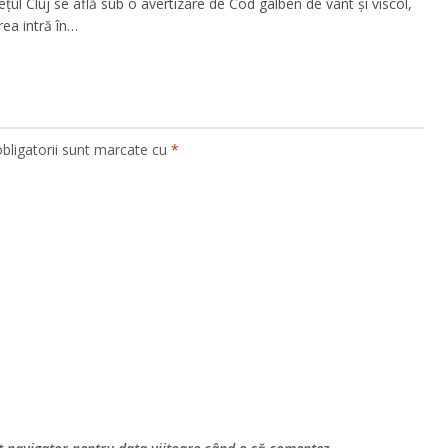
ețul Cluj se află sub o avertizare de Cod galben de vânt și viscol,
rea intră în…
bligatorii sunt marcate cu
*