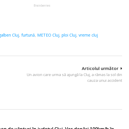
alben Cluj
,
furtună
,
METEO Cluj
,
ploi Cluj
,
vreme cluj
Articolul următor
Un avion care urma să ajungă la Cluj, a rămas la sol din
cauza unui accident
en de vânturi în județul Cluj. Vor depăși 100km/h în