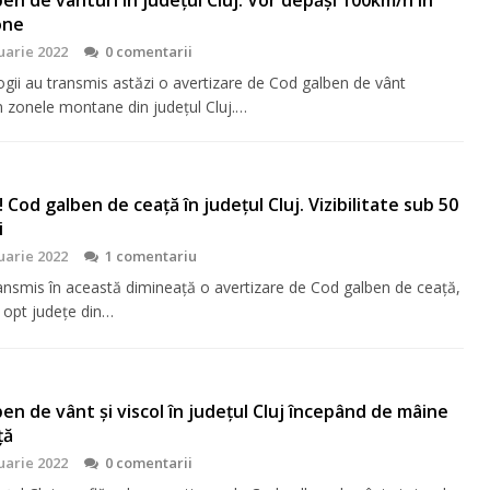
one
uarie 2022
0 comentarii
gii au transmis astăzi o avertizare de Cod galben de vânt
în zonele montane din județul Cluj.…
 Cod galben de ceață în județul Cluj. Vizibilitate sub 50
i
uarie 2022
1 comentariu
nsmis în această dimineață o avertizare de Cod galben de ceață,
n opt județe din…
en de vânt și viscol în județul Cluj începând de mâine
ță
uarie 2022
0 comentarii