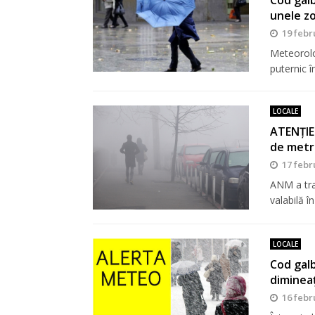
unele z
19 febr
Meteorolo
puternic 
LOCALE
ATENȚIE!
de metr
17 febr
ANM a tra
valabilă î
LOCALE
Cod galb
diminea
16 febr