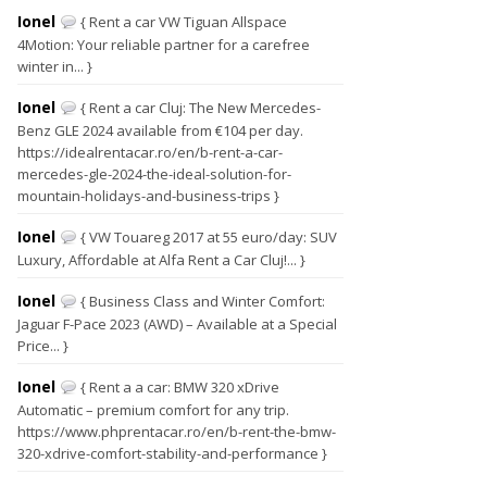
Ionel
{ Rent a car VW Tiguan Allspace
4Motion: Your reliable partner for a carefree
winter in... }
Ionel
{ Rent a car Cluj: The New Mercedes-
Benz GLE 2024 available from €104 per day.
https://idealrentacar.ro/en/b-rent-a-car-
mercedes-gle-2024-the-ideal-solution-for-
mountain-holidays-and-business-trips }
Ionel
{ VW Touareg 2017 at 55 euro/day: SUV
Luxury, Affordable at Alfa Rent a Car Cluj!... }
Ionel
{ Business Class and Winter Comfort:
Jaguar F-Pace 2023 (AWD) – Available at a Special
Price... }
Ionel
{ Rent a a car: BMW 320 xDrive
Automatic – premium comfort for any trip.
https://www.phprentacar.ro/en/b-rent-the-bmw-
320-xdrive-comfort-stability-and-performance }