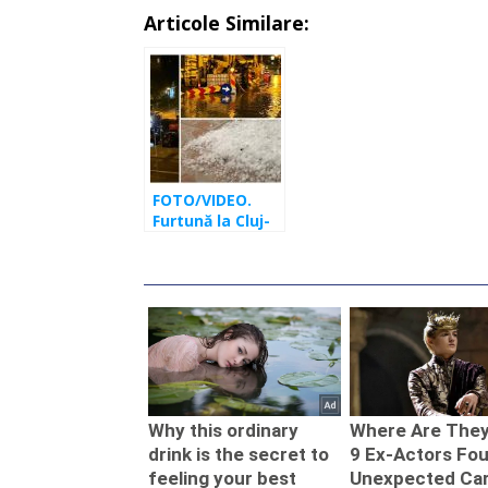
Articole Similare:
FOTO/VIDEO.
Furtună la Cluj-
Napoca.
Grindina a lovit
puternic orașul