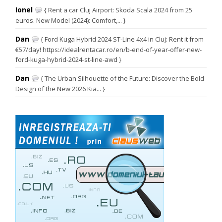
Ionel
{ Rent a car Cluj Airport: Skoda Scala 2024 from 25
euros. New Model (2024): Comfort,... }
Dan
{ Ford Kuga Hybrid 2024 ST-Line 4x4 in Cluj: Rent it from
€57/day! https://idealrentacar.ro/en/b-end-of-year-offer-new-
ford-kuga-hybrid-2024-st-line-awd }
Dan
{ The Urban Silhouette of the Future: Discover the Bold
Design of the New 2026 Kia... }