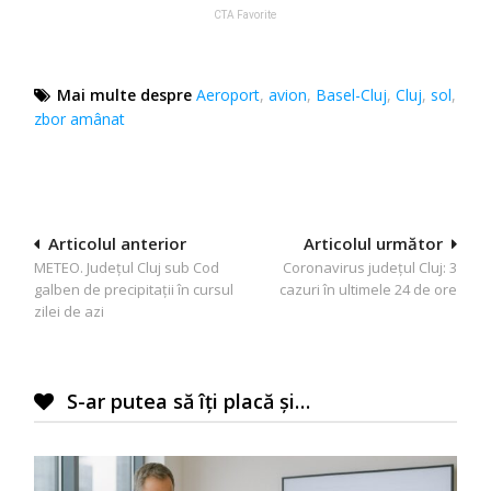
Mai multe despre
Aeroport
,
avion
,
Basel-Cluj
,
Cluj
,
sol
,
zbor amânat
Navigare
Articolul anterior
Articolul următor
METEO. Județul Cluj sub Cod
Coronavirus județul Cluj: 3
în
galben de precipitații în cursul
cazuri în ultimele 24 de ore
articole
zilei de azi
S-ar putea să îți placă și…