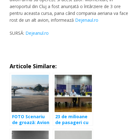
aeroportul din Cluj a fost anunțată o întârziere de 3 ore
pentru aceasta cursa, pana când compania aeriana va face
rost de un alt avion, informează
Dejenaul.ro
SURSĂ:
Dejeanul.ro
Articole Similare:
FOTO Scenariu
23 de milioane
de groază: Avion
de pasageri cu
rupt în două, 24
avionul. David
de morţi şi mulţi
Ciceo spune că