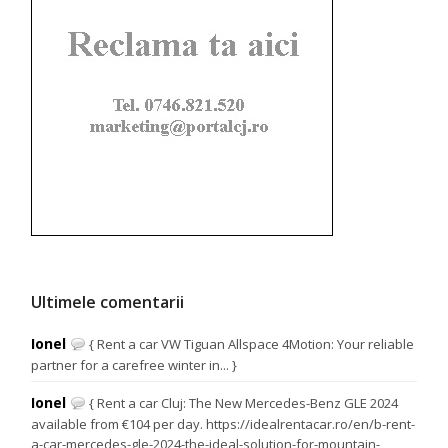
Ultimele comentarii
Ionel
{ Rent a car VW Tiguan Allspace 4Motion: Your reliable
partner for a carefree winter in... }
Ionel
{ Rent a car Cluj: The New Mercedes-Benz GLE 2024
available from €104 per day. https://idealrentacar.ro/en/b-rent-
a-car-mercedes-gle-2024-the-ideal-solution-for-mountain-