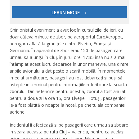
Ghinionistul eveniment a avut loc în cursul zilei de ieri, cu
doar câteva minute de zbor, pe aeroportul EuroAeropot,
aerogara aflată la granițele dintre Elveția, Franța și
Germania. În aparatul de zbor erau 150 de pasageri care
urmau să ajungă în Cluj, în jurul orei 17:35 însă nu s-a mai
întâmplat acest lucru deoarece în unor manevre, una dintre
aripile avionului a dat peste o scară mobilă. În momentele
imediat următoare, pasagerii au fost debarcați și puși să
aștepte în terminal pentru informațiile referitoare la soarta
zborului. Din nefericire pentru aceștia, zborul a fost anulat
pentru a doua zi la ora 15, ora Elveției. Totuși, pasagerilor
le-a fost plătită o noapte la hotel, pe cheltuiala companiei
aeriene.
Incidentul îi afectează si pe pasagerii care urmau sa zboare
in seara aceasta pe ruta Cluj – Valencia, pentru ca același
avion urma sa opereze si acest zbor. Momentan, in