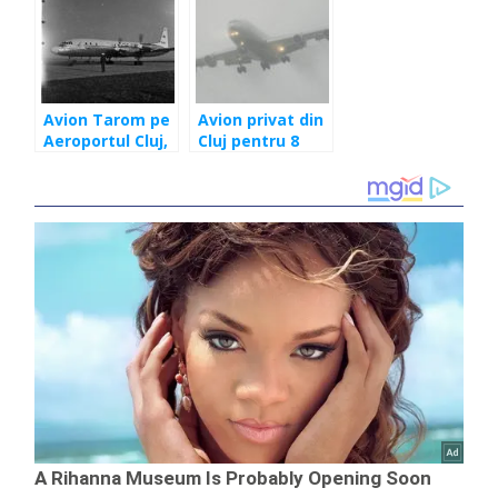
răniţi pe
numărul se va
aeroportul
dubla
clujean
Avion Tarom pe
Avion privat din
Aeroportul Cluj,
Cluj pentru 8
1975. “Avion cu
muncitoare.
motor, ia-mă şi
Proprietarul
pe mine-n zbor”
italian al vinăriei
a cheltuit
enorm pentru
transportul
româncelor