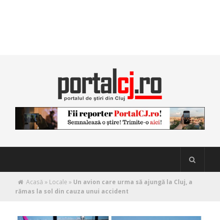
Acasă
»
Locale
»
Un avion care urma să ajungă la Cluj, a
rămas la sol din cauza unui accident