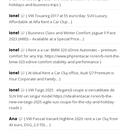
holidays-and-business-trips }
Ionel
{ VW Touareg 2017 at 55 euro/day: SUV Luxury,
Affordable at Alfa Rent a Car Cluj!... }
Ionel
{ Business Class and Winter Comfort: Jaguar F-Pace
2023 (AWD) – Available at a Special Price... }
Ionel
{ Rent a a car: BMW 320 xDrive Automatic – premium
comfort for any trip. https://www.phprentacar.ro/en/b-rent-the-
bmw-320-xdrive-comfort-stability-and-performance }
Ionel
{ At Ideal Rent a Car Cluj office, Audi Q7 Premium is
Your Corporate and Family... }
Ionel
{ VW Taigo 2025 - eleganță coupe și versatilitate de
SUV într-un singur model https://idealrentacar.ro/en/b-the-
new-vw-taigo-2025-agile-suv-coupe-for-the-city-and-holiday-
roads }
Ana
{ VW Passat Variant Highline 2020: rent a car Cluj from
43 euro, DSG, 2.0 TDI.... }