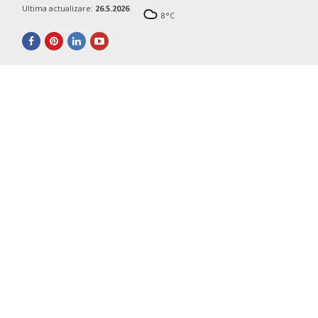
Ultima actualizare:
26.5.2026
8
°C