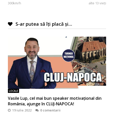
articole
300km/h
alte 13 vieți
S-ar putea să îți placă și…
LOCALE
Vasile Lup, cel mai bun speaker motivaţional din
România, ajunge în CLUJ-NAPOCA!
19 iulie 2022
0 comentarii