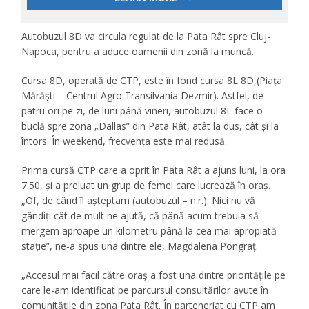
Autobuzul 8D va circula regulat de la Pata Rât spre Cluj-
Napoca, pentru a aduce oamenii din zonă la muncă.
Cursa 8D, operată de CTP, este în fond cursa 8L 8D,(Piața
Mărăști – Centrul Agro Transilvania Dezmir). Astfel, de
patru ori pe zi, de luni până vineri, autobuzul 8L face o
buclă spre zona „Dallas” din Pata Rât, atât la dus, cât și la
întors. În weekend, frecvența este mai redusă.
Prima cursă CTP care a oprit în Pata Rât a ajuns luni, la ora
7.50, și a preluat un grup de femei care lucrează în oraș.
„Of, de când îl așteptam (autobuzul – n.r.). Nici nu vă
gândiți cât de mult ne ajută, că până acum trebuia să
mergem aproape un kilometru până la cea mai apropiată
stație”, ne-a spus una dintre ele, Magdalena Pongraț.
„Accesul mai facil către oraș a fost una dintre prioritățile pe
care le-am identificat pe parcursul consultărilor avute în
comunitățile din zona Pata Rât. În parteneriat cu CTP am