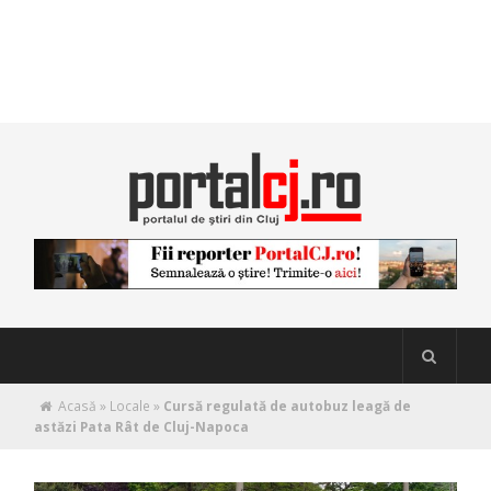
Acasă
»
Locale
»
Cursă regulată de autobuz leagă de
astăzi Pata Rât de Cluj-Napoca