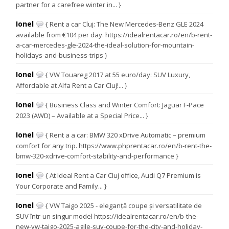
partner for a carefree winter in... }
Ionel
{ Rent a car Cluj: The New Mercedes-Benz GLE 2024
available from €104 per day. https://idealrentacar.ro/en/b-rent-
a-car-mercedes-gle-2024-the-ideal-solution-for-mountain-
holidays-and-business-trips }
Ionel
{ VW Touareg 2017 at 55 euro/day: SUV Luxury,
Affordable at Alfa Rent a Car Cluj!... }
Ionel
{ Business Class and Winter Comfort: Jaguar F-Pace
2023 (AWD) – Available at a Special Price... }
Ionel
{ Rent a a car: BMW 320 xDrive Automatic – premium
comfort for any trip. https://www.phprentacar.ro/en/b-rent-the-
bmw-320-xdrive-comfort-stability-and-performance }
Ionel
{ At Ideal Rent a Car Cluj office, Audi Q7 Premium is
Your Corporate and Family... }
Ionel
{ VW Taigo 2025 - eleganță coupe și versatilitate de
SUV într-un singur model https://idealrentacar.ro/en/b-the-
new-vw-taigo-2025-agile-suv-coupe-for-the-city-and-holiday-