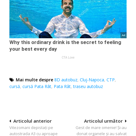
Mai multe despre
8D autobuz
,
Cluj-Napoca
,
CTP
,
cursă
,
cursă Pata Rât
,
Pata Rât
,
traseu autobuz
Navigare
Articolul anterior
Articolul următor
Vitezomani depistați pe
Gest de mare omenie! Și-au
în
autostrada A3 cu aproape
donat organele și au salvat