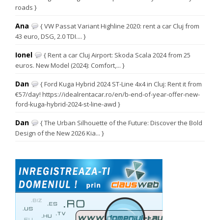
roads }
Ana
{ VW Passat Variant Highline 2020: rent a car Cluj from
43 euro, DSG, 2.0 TDI.... }
Ionel
{ Rent a car Cluj Airport: Skoda Scala 2024 from 25
euros. New Model (2024): Comfort,... }
Dan
{ Ford Kuga Hybrid 2024 ST-Line 4x4 in Cluj: Rent it from
€57/day! https://idealrentacar.ro/en/b-end-of-year-offer-new-
ford-kuga-hybrid-2024-st-line-awd }
Dan
{ The Urban Silhouette of the Future: Discover the Bold
Design of the New 2026 Kia... }