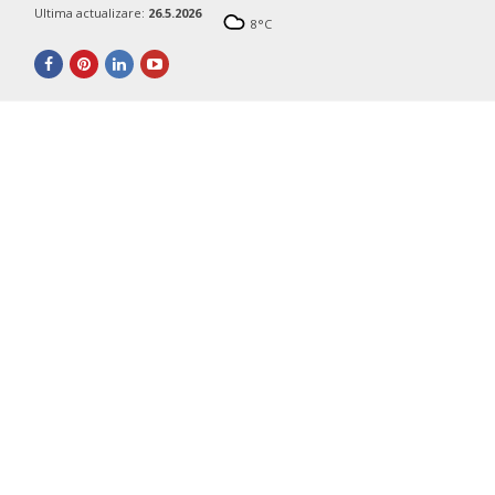
Ultima actualizare:
26.5.2026
8
°C