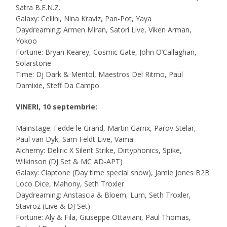
Satra B.E.N.Z.
Galaxy: Cellini, Nina Kraviz, Pan-Pot, Yaya
Daydreaming: Armen Miran, Satori Live, Viken Arman,
Yokoo
Fortune: Bryan Kearey, Cosmic Gate, John O’Callaghan,
Solarstone
Time: Dj Dark & Mentol, Maestros Del Ritmo, Paul
Damixie, Steff Da Campo
VINERI, 10 septembrie:
Mainstage: Fedde le Grand, Martin Garrix, Parov Stelar,
Paul van Dyk, Sam Feldt Live, Vama
Alchemy: Deliric X Silent Strike, Dirtyphonics, Spike,
Wilkinson (DJ Set & MC AD-APT)
Galaxy: Claptone (Day time special show), Jamie Jones B2B
Loco Dice, Mahony, Seth Troxler
Daydreaming: Anstascia & Bloem, Lum, Seth Troxler,
Stavroz (Live & DJ Set)
Fortune: Aly & Fila, Giuseppe Ottaviani, Paul Thomas,