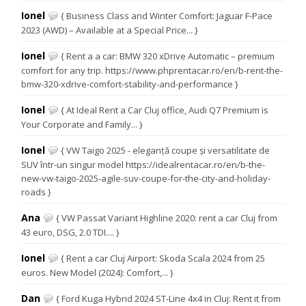
Ionel
{ Business Class and Winter Comfort: Jaguar F-Pace
2023 (AWD) – Available at a Special Price... }
Ionel
{ Rent a a car: BMW 320 xDrive Automatic – premium
comfort for any trip. https://www.phprentacar.ro/en/b-rent-the-
bmw-320-xdrive-comfort-stability-and-performance }
Ionel
{ At Ideal Rent a Car Cluj office, Audi Q7 Premium is
Your Corporate and Family... }
Ionel
{ VW Taigo 2025 - eleganță coupe și versatilitate de
SUV într-un singur model https://idealrentacar.ro/en/b-the-
new-vw-taigo-2025-agile-suv-coupe-for-the-city-and-holiday-
roads }
Ana
{ VW Passat Variant Highline 2020: rent a car Cluj from
43 euro, DSG, 2.0 TDI.... }
Ionel
{ Rent a car Cluj Airport: Skoda Scala 2024 from 25
euros. New Model (2024): Comfort,... }
Dan
{ Ford Kuga Hybrid 2024 ST-Line 4x4 in Cluj: Rent it from