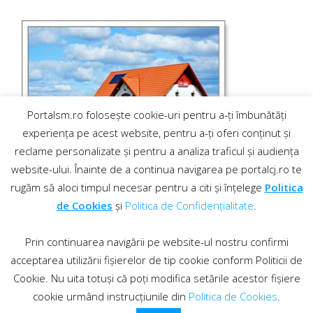
Portalsm.ro folosește cookie-uri pentru a-ți îmbunătăți
experiența pe acest website, pentru a-ți oferi conținut și
reclame personalizate și pentru a analiza traficul și audiența
website-ului. Înainte de a continua navigarea pe portalcj.ro te
rugăm să aloci timpul necesar pentru a citi și înțelege
Politica
de Cookies
și
Politica de Confidențialitate
.
Prin continuarea navigării pe website-ul nostru confirmi
acceptarea utilizării fișierelor de tip cookie conform Politicii de
Cookie. Nu uita totuși că poți modifica setările acestor fișiere
cookie urmând instrucțiunile din
Politica de Cookies
.
Contact
·
Regulament comentarii
© 2019 PortalCJ.ro. Toate drepturile sunt rezervate.