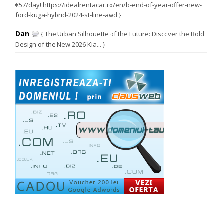
€57/day! https://idealrentacar.ro/en/b-end-of-year-offer-new-
ford-kuga-hybrid-2024-st-line-awd }
Dan
{ The Urban Silhouette of the Future: Discover the Bold
Design of the New 2026 Kia... }