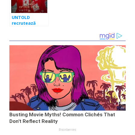
UNTOLD
recrutează
peste 2000 de
voluntari anul
acesta. Înscrie-
te aici