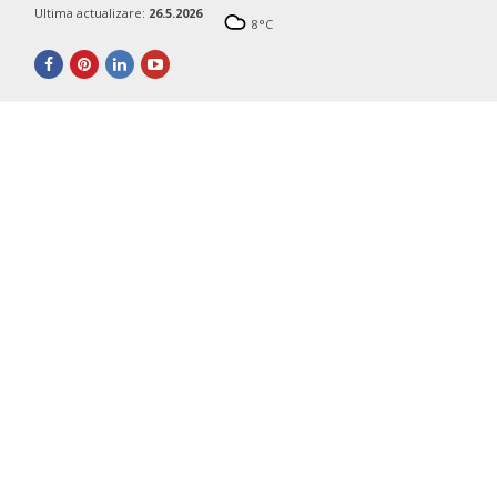
Ultima actualizare:
26.5.2026
8
°C