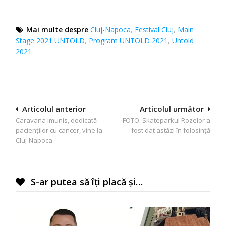
Mai multe despre
Cluj-Napoca
,
Festival Cluj
,
Main
Stage 2021 UNTOLD
,
Program UNTOLD 2021
,
Untold
2021
Navigare
Articolul anterior
Articolul următor
Caravana Imunis, dedicată
FOTO. Skateparkul Rozelor a
în
pacienților cu cancer, vine la
fost dat astăzi în folosință
articole
Cluj-Napoca
S-ar putea să îți placă și…