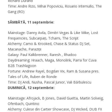
Richard Durand
Time: Andre Rizo, Mihai Popoviciu, Rosario Internullo, The
Gang (RO)
SÂMBĂTĂ, 11 septembrie:
Mainstage: Danny Avila, Dimitri Vegas & Like Mike, Lost
Frequencies, Subcarpați, Tchami, The Script
Alchemy: Camo & Krooked, Chase & Status DJ Set,
Macanache, Paraziții
Galaxy: Paul Kalkbrenner, Raresh , Rhadoo
Daydreaming: Hraach, Maga, Monolink, Parra for Cuva
B2B Trashlagoon
Fortune: Andrew Rayel, Bogdan Vix, Ram & Susana pres.
Tales of Life, Ruben de Ronde
Time: DJ Andi, Nusha, Pascal Junior, Vali Bărbulescu
DUMINICĂ, 12 septembrie:
Mainstage: Afrojack, B Jones, David Guetta, Martin Solveig,
Ofenbach, Quintino
Alchemy: Culese din Cartier Showcase, DJ Wicked, DUB FX