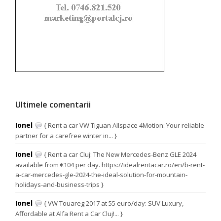
Ultimele comentarii
Ionel
{ Rent a car VW Tiguan Allspace 4Motion: Your reliable
partner for a carefree winter in... }
Ionel
{ Rent a car Cluj: The New Mercedes-Benz GLE 2024
available from €104 per day. https://idealrentacar.ro/en/b-rent-
a-car-mercedes-gle-2024-the-ideal-solution-for-mountain-
holidays-and-business-trips }
Ionel
{ VW Touareg 2017 at 55 euro/day: SUV Luxury,
Affordable at Alfa Rent a Car Cluj!... }