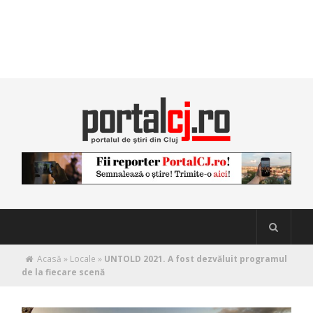
Acasă
»
Locale
»
UNTOLD 2021. A fost dezvăluit programul
de la fiecare scenă