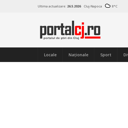
Ultima actualizare:
26.5.2026
Cluj-Napoca
8
°C
Locale
Naţionale
Sport
Di