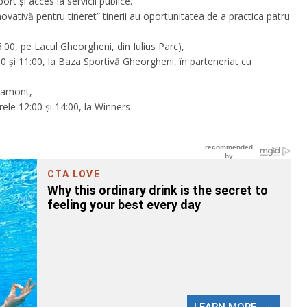
rt și acces la servicii publice.
inovativă pentru tineret” tinerii au oportunitatea de a practica patru
 15:00, pe Lacul Gheorgheni, din Iulius Parc),
:00 și 11:00, la Baza Sportivă Gheorgheni, în parteneriat cu
 Lamont,
rele 12:00 și 14:00, la Winners