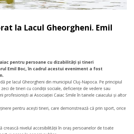
at la Lacul Gheorgheni. Emil
aiac pentru persoane cu dizabilități și tineri
arul Emil Boc, în cadrul acestui eveniment a fost
n.
dă pe lacul Gheorgheni din municipiul Cluj-Napoca. Pe principiul
eci de tineri cu condiții sociale, deficiențe de vedere sau
ii profesioniști ai Asociației Caiac Smile în tainele caiacului și altor
nere pentru acești tineri, care demonstrează că prin sport, orice
 crească nivelul accesibilității în oraș persoanelor de toate