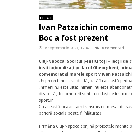
LOCALE
Ivan Patzaichin comemor
Boc a fost prezent
6 septembrie 2021, 17:47
0 comentarii
Cluj-Napoca: Sportul pentru toți – lecții de c
instituționalizați pe lacul Gheorgheni, prim
comemorat și marele sportiv Ivan Patzaichi
Un proiect inedit se desfășoară în această perioa
„nimeni nu este uitat, nimeni nu este abandonat” z
dizabilități locomotorii sunt introduși de instructor
sporturi.
Cu această ocazie, am transmis un mesaj de susți
barieră socială poate fi înlăturată.
—
Primăria Cluj-Napoca sprijină proiectele menite să