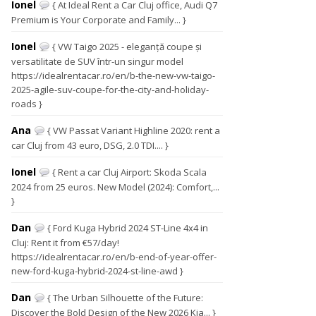
Ionel
{ At Ideal Rent a Car Cluj office, Audi Q7
Premium is Your Corporate and Family... }
Ionel
{ VW Taigo 2025 - eleganță coupe și
versatilitate de SUV într-un singur model
https://idealrentacar.ro/en/b-the-new-vw-taigo-
2025-agile-suv-coupe-for-the-city-and-holiday-
roads }
Ana
{ VW Passat Variant Highline 2020: rent a
car Cluj from 43 euro, DSG, 2.0 TDI.... }
Ionel
{ Rent a car Cluj Airport: Skoda Scala
2024 from 25 euros. New Model (2024): Comfort,...
}
Dan
{ Ford Kuga Hybrid 2024 ST-Line 4x4 in
Cluj: Rent it from €57/day!
https://idealrentacar.ro/en/b-end-of-year-offer-
new-ford-kuga-hybrid-2024-st-line-awd }
Dan
{ The Urban Silhouette of the Future:
Discover the Bold Design of the New 2026 Kia... }