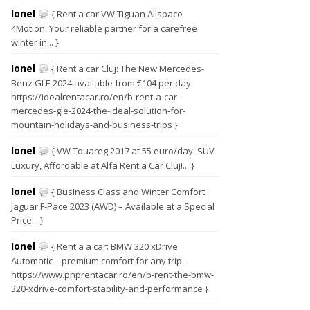
Ionel
{ Rent a car VW Tiguan Allspace
4Motion: Your reliable partner for a carefree
winter in... }
Ionel
{ Rent a car Cluj: The New Mercedes-
Benz GLE 2024 available from €104 per day.
https://idealrentacar.ro/en/b-rent-a-car-
mercedes-gle-2024-the-ideal-solution-for-
mountain-holidays-and-business-trips }
Ionel
{ VW Touareg 2017 at 55 euro/day: SUV
Luxury, Affordable at Alfa Rent a Car Cluj!... }
Ionel
{ Business Class and Winter Comfort:
Jaguar F-Pace 2023 (AWD) – Available at a Special
Price... }
Ionel
{ Rent a a car: BMW 320 xDrive
Automatic – premium comfort for any trip.
https://www.phprentacar.ro/en/b-rent-the-bmw-
320-xdrive-comfort-stability-and-performance }