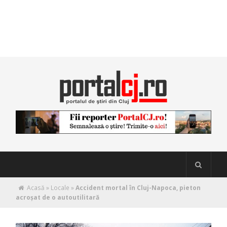
Acasă
»
Locale
»
Accident mortal în Cluj-Napoca, pieton
acroșat de o autoutilitară