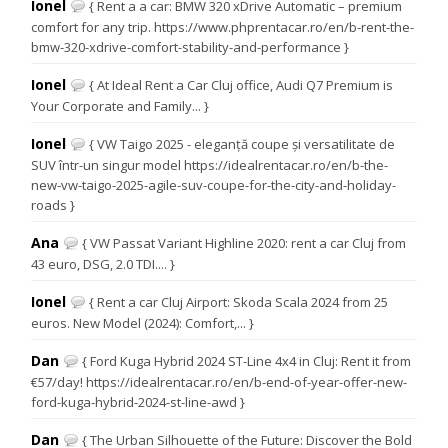
Ionel
{ Rent a a car: BMW 320 xDrive Automatic – premium
comfort for any trip. https://www.phprentacar.ro/en/b-rent-the-
bmw-320-xdrive-comfort-stability-and-performance }
Ionel
{ At Ideal Rent a Car Cluj office, Audi Q7 Premium is
Your Corporate and Family... }
Ionel
{ VW Taigo 2025 - eleganță coupe și versatilitate de
SUV într-un singur model https://idealrentacar.ro/en/b-the-
new-vw-taigo-2025-agile-suv-coupe-for-the-city-and-holiday-
roads }
Ana
{ VW Passat Variant Highline 2020: rent a car Cluj from
43 euro, DSG, 2.0 TDI.... }
Ionel
{ Rent a car Cluj Airport: Skoda Scala 2024 from 25
euros. New Model (2024): Comfort,... }
Dan
{ Ford Kuga Hybrid 2024 ST-Line 4x4 in Cluj: Rent it from
€57/day! https://idealrentacar.ro/en/b-end-of-year-offer-new-
ford-kuga-hybrid-2024-st-line-awd }
Dan
{ The Urban Silhouette of the Future: Discover the Bold