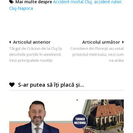
Mai multe despre
Accident mortal Cluj
,
accident rutier
,
Cluj-Napoca
Navigare
Articolul anterior
Articolul următor
Târgul de Crăciun de la Cluj își
Consilierii din Florești au votat
în
deschide porțile în weekend.
proiectul metroului, vezi cum
articole
Vezi principalele noutăți
va arăta
S-ar putea să îți placă și…