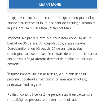
Polițiștii Biroului Rutier din cadrul Poliției municipiului Cluj-
Napoca au intervenit la un accident de circulație semnalat
în jurul orei 14.00, în Piața Ștefan cel Mare.
Impactul s-a produs între o autoutilitară condusă de un
bărbat de 36 de ani, din Cluj-Napoca, înspre strada
Dorobanților și un bărbat de 67 de ani, din același
municipiu, care se deplasa în calitate de pieton pe trotuarul
din partea stângă aferent direcției de deplasare anterior
amintite.
În urma impactului, din nefericire, a survenit decesul
pietonului. Șoferul a fost testat cu aparatul etilotest,
rezultatul fiind negativ.
Polițiștii continuă cercetările pentru stabilirea cauzei și a
modalității de producere a evenimentului rutier.