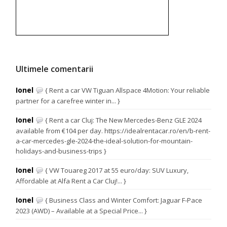
Ultimele comentarii
Ionel
{ Rent a car VW Tiguan Allspace 4Motion: Your reliable
partner for a carefree winter in... }
Ionel
{ Rent a car Cluj: The New Mercedes-Benz GLE 2024
available from €104 per day. https://idealrentacar.ro/en/b-rent-
a-car-mercedes-gle-2024-the-ideal-solution-for-mountain-
holidays-and-business-trips }
Ionel
{ VW Touareg 2017 at 55 euro/day: SUV Luxury,
Affordable at Alfa Rent a Car Cluj!... }
Ionel
{ Business Class and Winter Comfort: Jaguar F-Pace
2023 (AWD) – Available at a Special Price... }