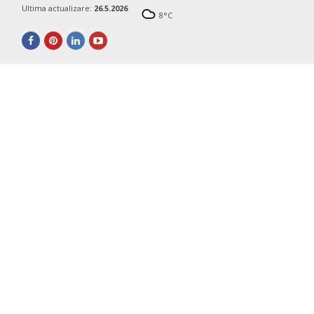
Ultima actualizare:
26.5.2026
8
°C