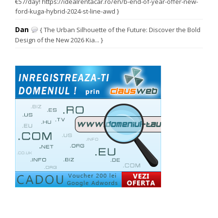
€57/day! https://idealrentacar.ro/en/b-end-of-year-offer-new-
ford-kuga-hybrid-2024-st-line-awd }
Dan
{ The Urban Silhouette of the Future: Discover the Bold
Design of the New 2026 Kia... }