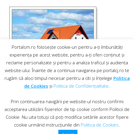
Portalsm.ro folosește cookie-uri pentru a-ți îmbunătăți
experiența pe acest website, pentru a-ți oferi conținut și
reclame personalizate și pentru a analiza traficul și audiența
website-ului. Înainte de a continua navigarea pe portalcj.ro te
rugăm să aloci timpul necesar pentru a citi și înțelege
Politica
de Cookies
și
Politica de Confidențialitate
.
Prin continuarea navigării pe website-ul nostru confirmi
acceptarea utilizării fișierelor de tip cookie conform Politicii de
Cookie. Nu uita totuși că poți modifica setările acestor fișiere
cookie urmând instrucțiunile din
Politica de Cookies
.
Contact
·
Regulament comentarii
© 2019 PortalCJ.ro. Toate drepturile sunt rezervate.