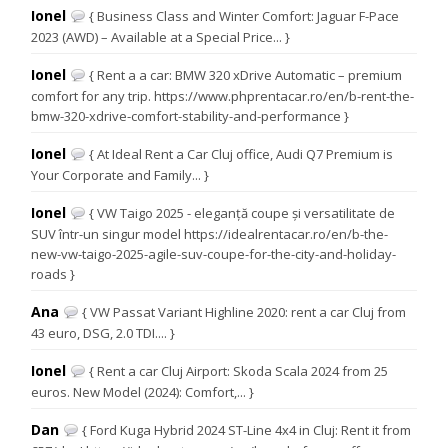
Ionel
{ Business Class and Winter Comfort: Jaguar F-Pace
2023 (AWD) – Available at a Special Price... }
Ionel
{ Rent a a car: BMW 320 xDrive Automatic – premium
comfort for any trip. https://www.phprentacar.ro/en/b-rent-the-
bmw-320-xdrive-comfort-stability-and-performance }
Ionel
{ At Ideal Rent a Car Cluj office, Audi Q7 Premium is
Your Corporate and Family... }
Ionel
{ VW Taigo 2025 - eleganță coupe și versatilitate de
SUV într-un singur model https://idealrentacar.ro/en/b-the-
new-vw-taigo-2025-agile-suv-coupe-for-the-city-and-holiday-
roads }
Ana
{ VW Passat Variant Highline 2020: rent a car Cluj from
43 euro, DSG, 2.0 TDI.... }
Ionel
{ Rent a car Cluj Airport: Skoda Scala 2024 from 25
euros. New Model (2024): Comfort,... }
Dan
{ Ford Kuga Hybrid 2024 ST-Line 4x4 in Cluj: Rent it from