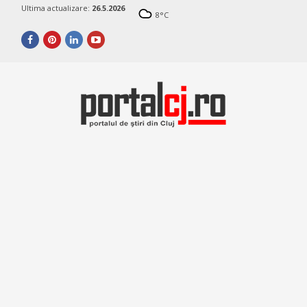
Ultima actualizare:
26.5.2026
8
°C