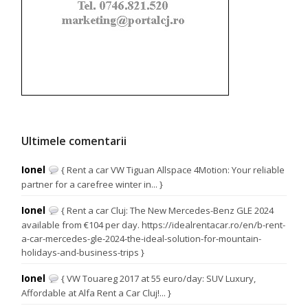
Ultimele comentarii
Ionel
{ Rent a car VW Tiguan Allspace 4Motion: Your reliable
partner for a carefree winter in... }
Ionel
{ Rent a car Cluj: The New Mercedes-Benz GLE 2024
available from €104 per day. https://idealrentacar.ro/en/b-rent-
a-car-mercedes-gle-2024-the-ideal-solution-for-mountain-
holidays-and-business-trips }
Ionel
{ VW Touareg 2017 at 55 euro/day: SUV Luxury,
Affordable at Alfa Rent a Car Cluj!... }