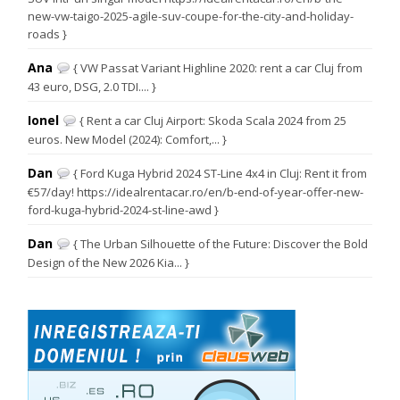
new-vw-taigo-2025-agile-suv-coupe-for-the-city-and-holiday-
roads }
Ana
{ VW Passat Variant Highline 2020: rent a car Cluj from
43 euro, DSG, 2.0 TDI.... }
Ionel
{ Rent a car Cluj Airport: Skoda Scala 2024 from 25
euros. New Model (2024): Comfort,... }
Dan
{ Ford Kuga Hybrid 2024 ST-Line 4x4 in Cluj: Rent it from
€57/day! https://idealrentacar.ro/en/b-end-of-year-offer-new-
ford-kuga-hybrid-2024-st-line-awd }
Dan
{ The Urban Silhouette of the Future: Discover the Bold
Design of the New 2026 Kia... }