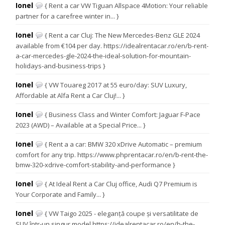
Ionel
{ Rent a car VW Tiguan Allspace 4Motion: Your reliable
partner for a carefree winter in... }
Ionel
{ Rent a car Cluj: The New Mercedes-Benz GLE 2024
available from €104 per day. https://idealrentacar.ro/en/b-rent-
a-car-mercedes-gle-2024-the-ideal-solution-for-mountain-
holidays-and-business-trips }
Ionel
{ VW Touareg 2017 at 55 euro/day: SUV Luxury,
Affordable at Alfa Rent a Car Cluj!... }
Ionel
{ Business Class and Winter Comfort: Jaguar F-Pace
2023 (AWD) – Available at a Special Price... }
Ionel
{ Rent a a car: BMW 320 xDrive Automatic – premium
comfort for any trip. https://www.phprentacar.ro/en/b-rent-the-
bmw-320-xdrive-comfort-stability-and-performance }
Ionel
{ At Ideal Rent a Car Cluj office, Audi Q7 Premium is
Your Corporate and Family... }
Ionel
{ VW Taigo 2025 - eleganță coupe și versatilitate de
SUV într-un singur model https://idealrentacar.ro/en/b-the-