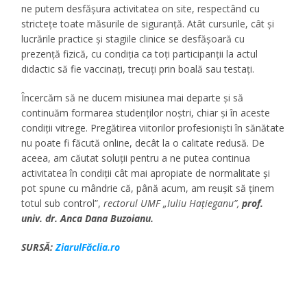
ne putem desfășura activitatea on site, respectând cu
strictețe toate măsurile de siguranță. Atât cursurile, cât și
lucrările practice și stagiile clinice se desfășoară cu
prezență fizică, cu condiția ca toți participanții la actul
didactic să fie vaccinați, trecuți prin boală sau testați.
Încercăm să ne ducem misiunea mai departe și să
continuăm formarea studenților noștri, chiar și în aceste
condiții vitrege. Pregătirea viitorilor profesioniști în sănătate
nu poate fi făcută online, decât la o calitate redusă. De
aceea, am căutat soluții pentru a ne putea continua
activitatea în condiții cât mai apropiate de normalitate și
pot spune cu mândrie că, până acum, am reușit să ținem
totul sub control”,
rectorul UMF „Iuliu Hațieganu”,
prof.
univ. dr. Anca Dana Buzoianu.
SURSĂ:
ZiarulFăclia.ro