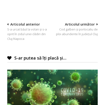
Navigare
Articolul anterior
Articolul următor
S-a urcat băut la volan și s-a
Cod galben și portocaliu de
în
oprit în zidul unei clădiri din
ploi abundente în județul Cluj
articole
Cluj-Napoca
S-ar putea să îți placă și…