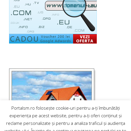
Portalsm.ro folosește cookie-uri pentru a-ți îmbunătăți
experiența pe acest website, pentru a-ți oferi conținut și
reclame personalizate și pentru a analiza traficul și audiența
website-ului. Înainte de a continua navigarea pe portalcj.ro te