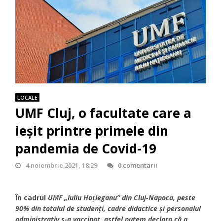
LOCALE
UMF Cluj, o facultate care a
ieșit printre primele din
pandemia de Covid-19
4 noiembrie 2021, 18:29
0 comentarii
În cadrul
UMF „Iuliu Hațieganu” din Cluj-Napoca, peste
90% din totalul de studenți, cadre didactice și personalul
administrativ s-a vaccinat, astfel putem declara că a