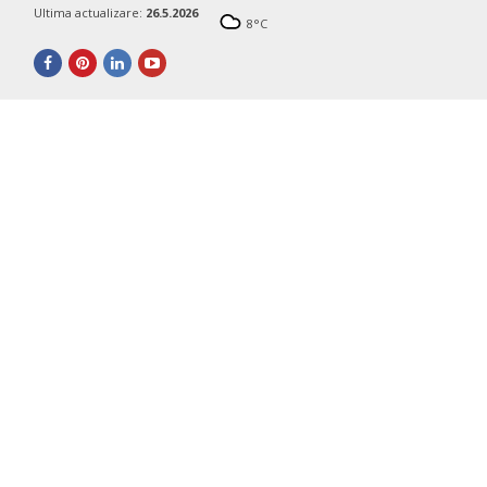
Ultima actualizare:
26.5.2026
8
°C