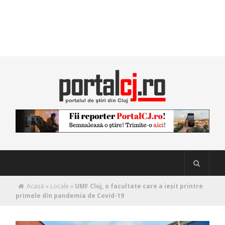
Acasă
»
Locale
»
UMF Cluj, o facultate care a ieșit printre
primele din pandemia de Covid-19