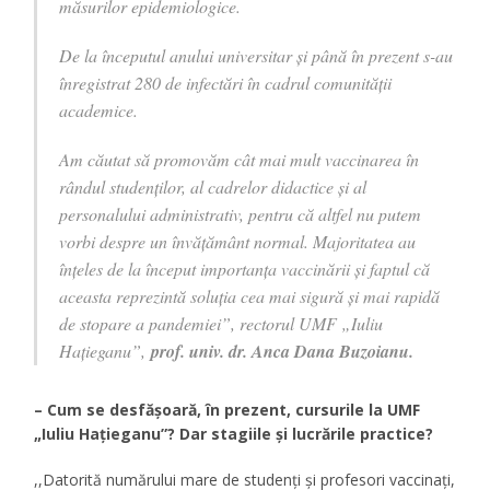
măsurilor epidemiologice.
De la începutul anului universitar și până în prezent s-au
înregistrat 280 de infectări în cadrul comunității
academice.
Am căutat să promovăm cât mai mult vaccinarea în
rândul studenților, al cadrelor didactice și al
personalului administrativ, pentru că altfel nu putem
vorbi despre un învățământ normal. Majoritatea au
înțeles de la început importanța vaccinării și faptul că
aceasta reprezintă soluția cea mai sigură și mai rapidă
de stopare a pandemiei”,
rectorul UMF „Iuliu
Hațieganu”,
prof. univ. dr. Anca Dana Buzoianu.
– Cum se desfășoară, în prezent, cursurile la UMF
„Iuliu Hațieganu”? Dar stagiile și lucrările practice?
,,Datorită numărului mare de studenți și profesori vaccinați,