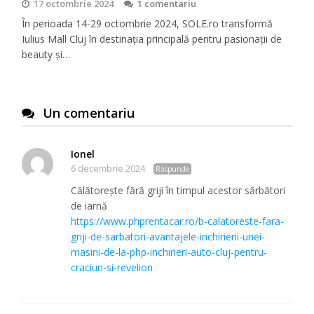
17 octombrie 2024
1 comentariu
În perioada 14-29 octombrie 2024, SOLE.ro transformă
Iulius Mall Cluj în destinația principală pentru pasionații de
beauty și…
Un comentariu
Ionel
6 decembrie 2024
Răspunde
Călătorește fără griji în timpul acestor sărbători
de iarnă
https://www.phprentacar.ro/b-calatoreste-fara-
griji-de-sarbatori-avantajele-inchirierii-unei-
masini-de-la-php-inchirieri-auto-cluj-pentru-
craciun-si-revelion