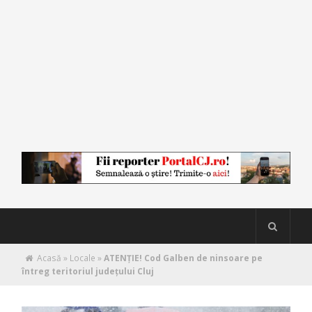
Acasă
»
Locale
»
ATENȚIE! Cod Galben de ninsoare pe
întreg teritoriul județului Cluj