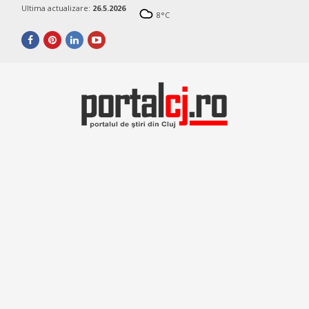
Ultima actualizare:
26.5.2026
8
°C