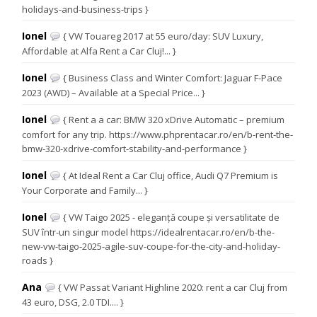
holidays-and-business-trips }
Ionel
{ VW Touareg 2017 at 55 euro/day: SUV Luxury,
Affordable at Alfa Rent a Car Cluj!... }
Ionel
{ Business Class and Winter Comfort: Jaguar F-Pace
2023 (AWD) – Available at a Special Price... }
Ionel
{ Rent a a car: BMW 320 xDrive Automatic – premium
comfort for any trip. https://www.phprentacar.ro/en/b-rent-the-
bmw-320-xdrive-comfort-stability-and-performance }
Ionel
{ At Ideal Rent a Car Cluj office, Audi Q7 Premium is
Your Corporate and Family... }
Ionel
{ VW Taigo 2025 - eleganță coupe și versatilitate de
SUV într-un singur model https://idealrentacar.ro/en/b-the-
new-vw-taigo-2025-agile-suv-coupe-for-the-city-and-holiday-
roads }
Ana
{ VW Passat Variant Highline 2020: rent a car Cluj from
43 euro, DSG, 2.0 TDI.... }