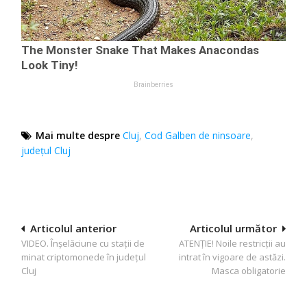
Mai multe despre
Cluj
,
Cod Galben de ninsoare
,
județul Cluj
Navigare
Articolul anterior
Articolul următor
VIDEO. Înșelăciune cu stații de
ATENȚIE! Noile restricții au
în
minat criptomonede în județul
intrat în vigoare de astăzi.
articole
Cluj
Masca obligatorie