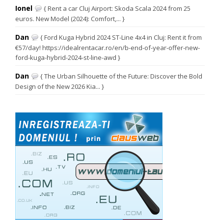
Ionel
{ Rent a car Cluj Airport: Skoda Scala 2024 from 25
euros. New Model (2024): Comfort,... }
Dan
{ Ford Kuga Hybrid 2024 ST-Line 4x4 in Cluj: Rent it from
€57/day! https://idealrentacar.ro/en/b-end-of-year-offer-new-
ford-kuga-hybrid-2024-st-line-awd }
Dan
{ The Urban Silhouette of the Future: Discover the Bold
Design of the New 2026 Kia... }