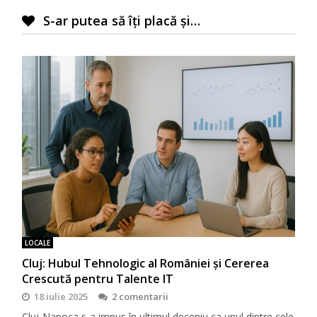
S-ar putea să îți placă și…
LOCALE
Cluj: Hubul Tehnologic al României și Cererea
Crescută pentru Talente IT
18 iulie 2025
2 comentarii
Cluj-Napoca s-a impus în ultimul deceniu ca unul dintre cele