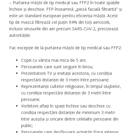
– Purtarea măștii de tip medical sau FFP2 în toate spațiile
închise și deschise. FFP înseamnă „piesă facială filtrantă” și
este un standard european pentru eficiența măștii. Acest
tip de mască filtrează cel puțin 94% din toți aerosolii,
inclusiv virusurile din aer precum SARS-CoV-2, precizează
autoritățile.
Fac excepție de la purtarea măștii de tip medical sau FFP2:
Copiii cu vârsta mai mica de 5 ani;
Persoanele care sunt singure în birou;
Prezentatorii TV și invitații acestora, cu condiția
respectării distanței de 3 metri între persoane;
Reprezentanții cultelor religioase, în timpul slujbelor,
cu condiția respectării distanței de 3 metri între
persoane;
Vorbitorii aflați în spații închise sau deschise cu
condiția respectării distanței de minimum 3 metri
între aceștia și oricare dintre celelalte persoane din
public;
Persoanele care desfășoară activități fizice intense