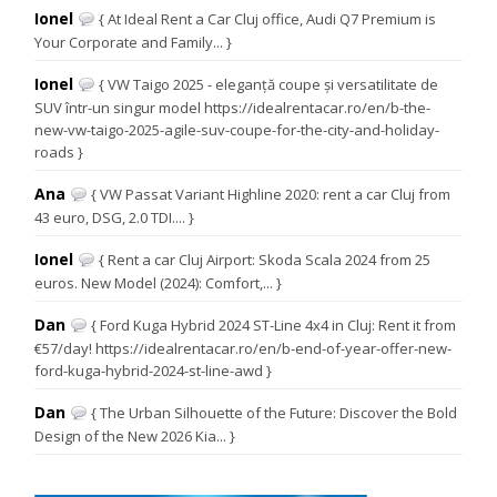
Ionel
{ At Ideal Rent a Car Cluj office, Audi Q7 Premium is
Your Corporate and Family... }
Ionel
{ VW Taigo 2025 - eleganță coupe și versatilitate de
SUV într-un singur model https://idealrentacar.ro/en/b-the-
new-vw-taigo-2025-agile-suv-coupe-for-the-city-and-holiday-
roads }
Ana
{ VW Passat Variant Highline 2020: rent a car Cluj from
43 euro, DSG, 2.0 TDI.... }
Ionel
{ Rent a car Cluj Airport: Skoda Scala 2024 from 25
euros. New Model (2024): Comfort,... }
Dan
{ Ford Kuga Hybrid 2024 ST-Line 4x4 in Cluj: Rent it from
€57/day! https://idealrentacar.ro/en/b-end-of-year-offer-new-
ford-kuga-hybrid-2024-st-line-awd }
Dan
{ The Urban Silhouette of the Future: Discover the Bold
Design of the New 2026 Kia... }