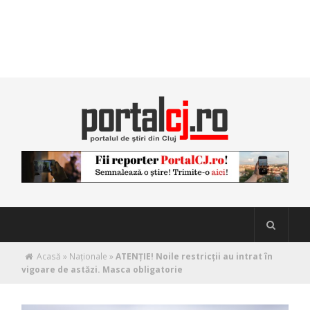
Acasă
»
Naţionale
»
ATENȚIE! Noile restricții au intrat în
vigoare de astăzi. Masca obligatorie