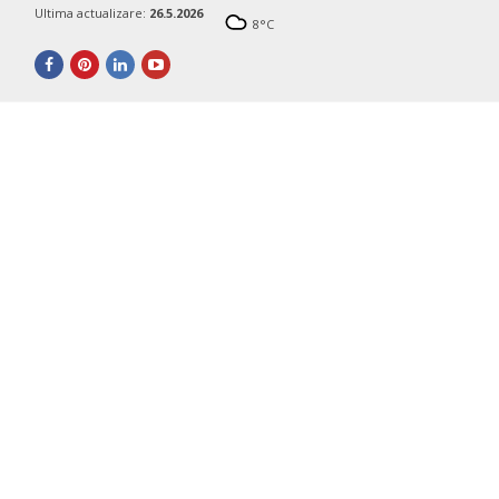
Ultima actualizare:
26.5.2026
8
°C