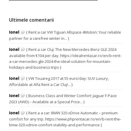
Ultimele comentarii
Ionel
{ Rent a car VW Tiguan Allspace 4Motion: Your reliable
partner for a carefree winter in... }
Ionel
{ Rent a car Cluj: The New Mercedes-Benz GLE 2024
available from €104 per day. https://idealrentacar.ro/en/b-rent-
a-car-mercedes-gle-2024-the-ideal-solution-for-mountain-
holidays-and-business-trips }
Ionel
{ VW Touareg 2017 at 55 euro/day: SUV Luxury,
Affordable at Alfa Rent a Car Cluj!... }
Ionel
{ Business Class and Winter Comfort: Jaguar F-Pace
2023 (AWD) – Available at a Special Price... }
Ionel
{ Rent a a car: BMW 320 xDrive Automatic – premium
comfort for any trip. https://www.phprentacar.ro/en/b-rent-the-
bmw-320-xdrive-comfort-stability-and-performance }