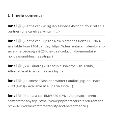
Ultimele comentarii
Ionel
{ Rent a car VW Tiguan Allspace 4Motion: Your reliable
partner for a carefree winter in... }
Ionel
{ Rent a car Cluj: The New Mercedes-Benz GLE 2024
available from €104 per day. https://idealrentacar.ro/en/b-rent-
a-car-mercedes-gle-2024-the-ideal-solution-for-mountain-
holidays-and-business-trips }
Ionel
{ VW Touareg 2017 at 55 euro/day: SUV Luxury,
Affordable at Alfa Rent a Car Cluj!... }
Ionel
{ Business Class and Winter Comfort: Jaguar F-Pace
2023 (AWD) – Available at a Special Price... }
Ionel
{ Rent a a car: BMW 320 xDrive Automatic – premium
comfort for any trip. https://www.phprentacar.ro/en/b-rent-the-
bmw-320-xdrive-comfort-stability-and-performance }