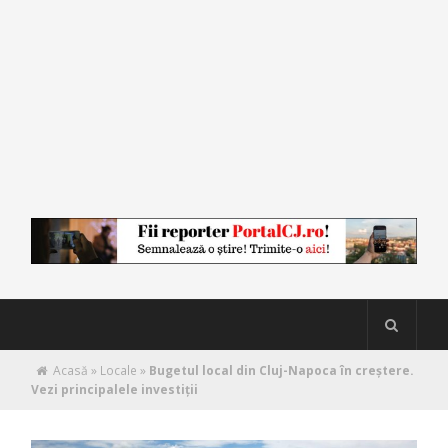
Acasă
»
Locale
»
Bugetul local din Cluj-Napoca în creștere.
Vezi principalele investiții