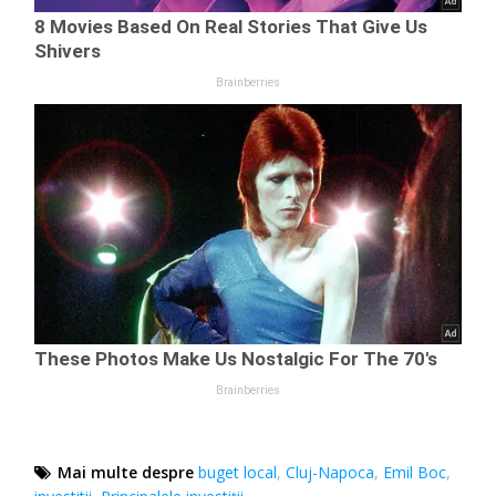
Mai multe despre
buget local
,
Cluj-Napoca
,
Emil Boc
,