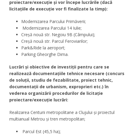
proiectare/execuţie şi vor începe lucrările (dacă
licitaţiile de execuţie vor fi finalizate la timp):
Modernizarea Parcului Primăverii;
Modernizarea Parcului 14 Iulie;
Creşă nouă str. Negoiu 9B (Câmpului);
Creşă nouă str. Parcul Feroviarilor;
Park&Ride la aeroport;
Parking Gheorghe Dima.
Lucrări și obiective de investiții pentru care se
realizează documentaţiile tehnice necesare (concurs
de soluții, studiu de fezabilitate, proiect tehnic,
documentaţii de urbanism, exproprieri etc.) în
vederea organizării procedurilor de licitaţie
proiectare/execuție lucrări:
Realizarea Centurii metropolitane a Clujului şi proiectul
multianual Metrou şi tren metropolitan;
Parcul Est (45,5 ha);