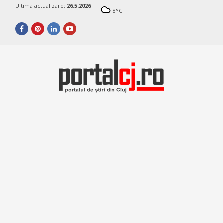
Ultima actualizare:
26.5.2026
8
°C