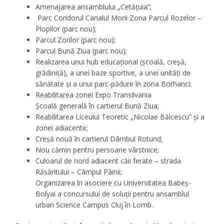
Amenajarea ansamblului „Cetățuia”;
Parc Coridorul Canalul Morii Zona Parcul Rozelor –
Plopilor (parc nou);
Parcul Zorilor (parc nou);
Parcul Bună Ziua (parc nou);
Realizarea unui hub educaţional (școală, creșă,
grădiniță), a unei baze sportive, a unei unităţi de
sănătate şi a unui parc-pădure în zona Borhanci;
Reabilitarea zonei Expo Transilvania
Şcoală generală în cartierul Bună Ziua;
Reabilitarea Liceului Teoretic „Nicolae Bălcescu” şi a
zonei adiacente;
Creşă nouă în cartierul Dâmbul Rotund;
Nou cămin pentru persoane vârstnice;
Culoarul de nord adiacent căii ferate – strada
Răsăritului – Câmpul Pâinii;
Organizarea în asociere cu Universitatea Babeș-
Bolyai a concursului de soluții pentru ansamblul
urban Science Campus Cluj în Lomb.