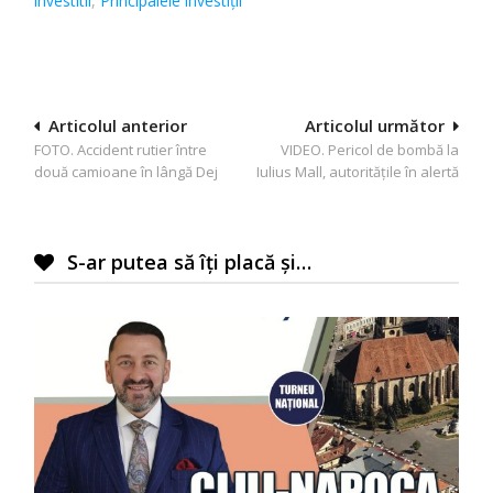
investitii
,
Principalele investiții
Navigare
Articolul anterior
Articolul următor
FOTO. Accident rutier între
VIDEO. Pericol de bombă la
în
două camioane în lângă Dej
Iulius Mall, autoritățile în alertă
articole
S-ar putea să îți placă și…