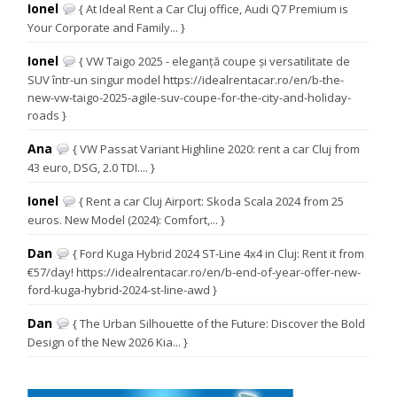
Ionel
{ At Ideal Rent a Car Cluj office, Audi Q7 Premium is
Your Corporate and Family... }
Ionel
{ VW Taigo 2025 - eleganță coupe și versatilitate de
SUV într-un singur model https://idealrentacar.ro/en/b-the-
new-vw-taigo-2025-agile-suv-coupe-for-the-city-and-holiday-
roads }
Ana
{ VW Passat Variant Highline 2020: rent a car Cluj from
43 euro, DSG, 2.0 TDI.... }
Ionel
{ Rent a car Cluj Airport: Skoda Scala 2024 from 25
euros. New Model (2024): Comfort,... }
Dan
{ Ford Kuga Hybrid 2024 ST-Line 4x4 in Cluj: Rent it from
€57/day! https://idealrentacar.ro/en/b-end-of-year-offer-new-
ford-kuga-hybrid-2024-st-line-awd }
Dan
{ The Urban Silhouette of the Future: Discover the Bold
Design of the New 2026 Kia... }