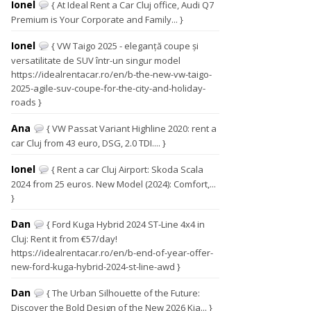
Ionel
{ At Ideal Rent a Car Cluj office, Audi Q7
Premium is Your Corporate and Family... }
Ionel
{ VW Taigo 2025 - eleganță coupe și
versatilitate de SUV într-un singur model
https://idealrentacar.ro/en/b-the-new-vw-taigo-
2025-agile-suv-coupe-for-the-city-and-holiday-
roads }
Ana
{ VW Passat Variant Highline 2020: rent a
car Cluj from 43 euro, DSG, 2.0 TDI.... }
Ionel
{ Rent a car Cluj Airport: Skoda Scala
2024 from 25 euros. New Model (2024): Comfort,...
}
Dan
{ Ford Kuga Hybrid 2024 ST-Line 4x4 in
Cluj: Rent it from €57/day!
https://idealrentacar.ro/en/b-end-of-year-offer-
new-ford-kuga-hybrid-2024-st-line-awd }
Dan
{ The Urban Silhouette of the Future:
Discover the Bold Design of the New 2026 Kia... }