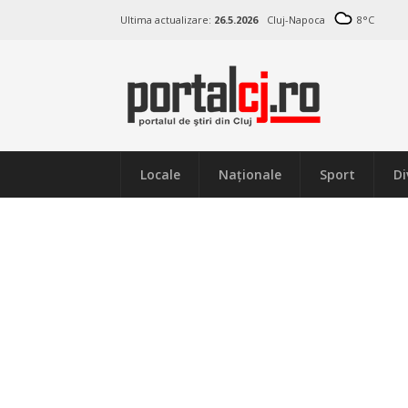
Ultima actualizare:
26.5.2026
Cluj-Napoca
8
°C
Locale
Naţionale
Sport
Di