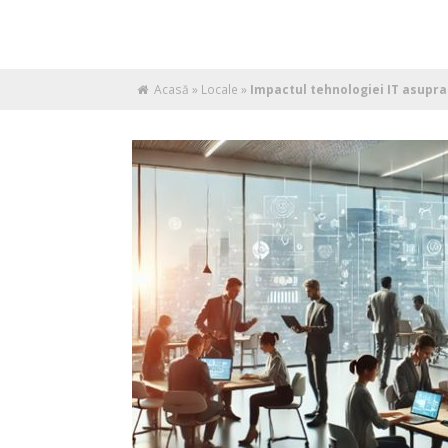
Acasă
»
Locale
»
Impactul tehnologiei IT asupr