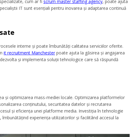
specializate, cum ar fi
scrum master staffing agency
, poate ajuta
Specialiștii IT sunt esențiali pentru inovarea și adaptarea continuă
nsate
ocesele interne și poate îmbunătăți calitatea serviciilor oferite.
în
it recruitment Manchester
poate ajuta la găsirea și angajarea
ot dezvolta și implementa soluții tehnologice care să răspundă
rea și optimizarea mass-mediei locale. Optimizarea platformelor
sonalizarea conținutului, securitatea datelor și recrutarea
ccesul și eficiența unei platforme media. Investiția în tehnologie
 îmbunătățind experiența utilizatorilor și facilitând accesul la