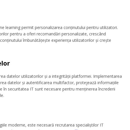
ine learning permit personalizarea conținutului pentru utilizatori.
orilor pentru a oferi recomandări personalizate, crescând
 conținutului îmbunătățește experiența utilizatorilor și crește
elor
ea datelor utilizatorilor și a integrității platformei. Implementarea
rea datelor și autentificarea multifactor, protejează informațiile
țiile în securitatea IT sunt necesare pentru menținerea încrederii
le.
iile moderne, este necesară recrutarea specialiștilor IT