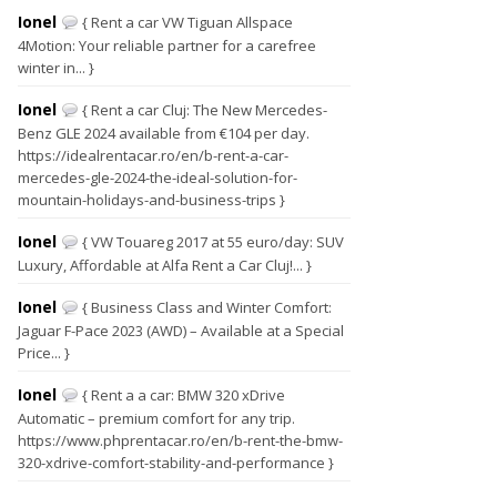
Ionel
{ Rent a car VW Tiguan Allspace
4Motion: Your reliable partner for a carefree
winter in... }
Ionel
{ Rent a car Cluj: The New Mercedes-
Benz GLE 2024 available from €104 per day.
https://idealrentacar.ro/en/b-rent-a-car-
mercedes-gle-2024-the-ideal-solution-for-
mountain-holidays-and-business-trips }
Ionel
{ VW Touareg 2017 at 55 euro/day: SUV
Luxury, Affordable at Alfa Rent a Car Cluj!... }
Ionel
{ Business Class and Winter Comfort:
Jaguar F-Pace 2023 (AWD) – Available at a Special
Price... }
Ionel
{ Rent a a car: BMW 320 xDrive
Automatic – premium comfort for any trip.
https://www.phprentacar.ro/en/b-rent-the-bmw-
320-xdrive-comfort-stability-and-performance }