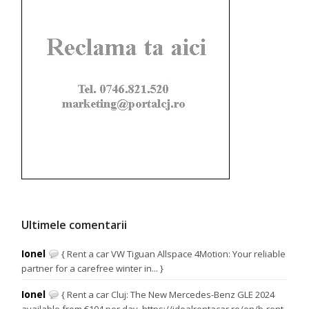
Ultimele comentarii
Ionel
{ Rent a car VW Tiguan Allspace 4Motion: Your reliable
partner for a carefree winter in... }
Ionel
{ Rent a car Cluj: The New Mercedes-Benz GLE 2024
available from €104 per day. https://idealrentacar.ro/en/b-rent-