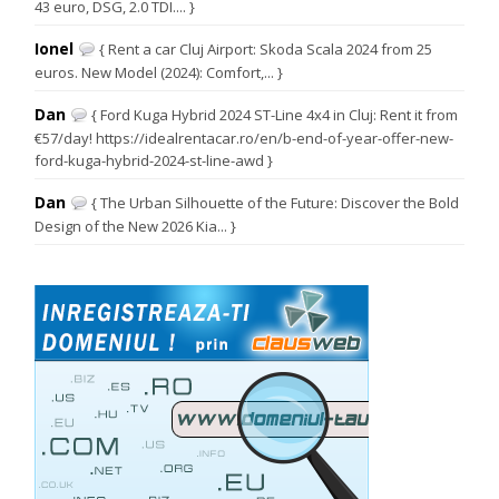
43 euro, DSG, 2.0 TDI.... }
Ionel
{ Rent a car Cluj Airport: Skoda Scala 2024 from 25
euros. New Model (2024): Comfort,... }
Dan
{ Ford Kuga Hybrid 2024 ST-Line 4x4 in Cluj: Rent it from
€57/day! https://idealrentacar.ro/en/b-end-of-year-offer-new-
ford-kuga-hybrid-2024-st-line-awd }
Dan
{ The Urban Silhouette of the Future: Discover the Bold
Design of the New 2026 Kia... }