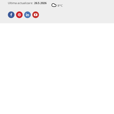
Ultima actualizare:
26.5.2026
8
°C