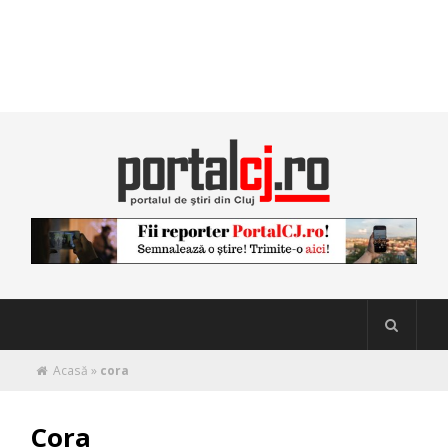
Acasă
»
cora
Cora