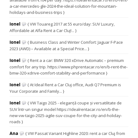
a-car-mercedes-gle-2024-the-ideal-solution-for-mountain-
holidays-and-business-trips }
Ionel
{ VW Touareg 2017 at 55 euro/day: SUV Luxury,
Affordable at Alfa Rent a Car Cluj!... }
Ionel
{ Business Class and Winter Comfort: Jaguar F-Pace
2023 (AWD) – Available at a Special Price... }
Ionel
{ Rent a a car: BMW 320 xDrive Automatic – premium
comfort for any trip. https://www.phprentacar.ro/en/b-rent-the-
bmw-320-xdrive-comfort-stability-and-performance }
Ionel
{ At Ideal Rent a Car Cluj office, Audi Q7 Premium is
Your Corporate and Family... }
Ionel
{ VW Taigo 2025 - eleganță coupe și versatilitate de
SUV într-un singur model https://idealrentacar.ro/en/b-the-
new-vw-taigo-2025-agile-suv-coupe-for-the-city-and-holiday-
roads }
Ana
{ VW Passat Variant Highline 2020: rent a car Cluj from