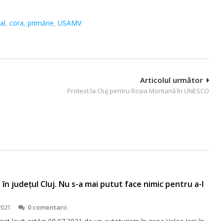
al
,
cora
,
primărie
,
USAMV
Articolul următor
Protest la Cluj pentru Roșia Montană în UNESCO
t în județul Cluj. Nu s-a mai putut face nimic pentru a-l
2021
0 comentarii