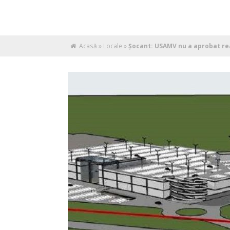
Acasă
»
Locale
»
Șocant: USAMV nu a aprobat rea