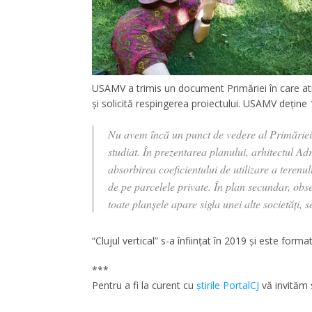
USAMV a trimis un document Primăriei în care atr
și solicită respingerea proiectului. USAMV deține 
Nu avem încă un punct de vedere al Primăriei;
studiat. În prezentarea planului, arhitectul A
absorbirea coeficientului de utilizare a terenul
de pe parcelele private. În plan secundar, ob
toate planșele apare sigla unei alte societăți, 
“Clujul vertical” s-a înființat în 2019 și este forma
***
Pentru a fi la curent cu
ştirile PortalCJ
vă invităm 