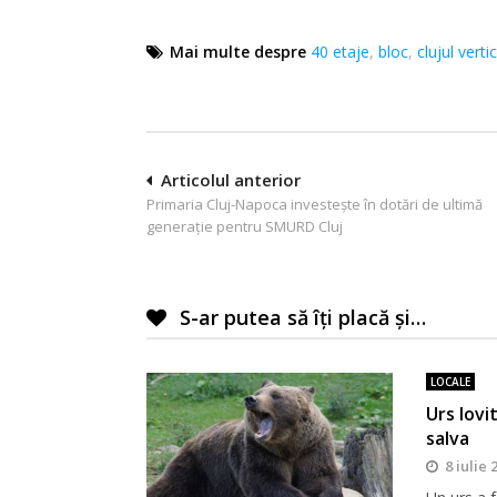
Mai multe despre
40 etaje
,
bloc
,
clujul vertic
Navigare
Articolul anterior
Primaria Cluj-Napoca investește în dotări de ultimă
în
generație pentru SMURD Cluj
articole
S-ar putea să îți placă și…
LOCALE
Urs lovi
salva
8 iulie 