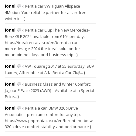
Ionel
{ Rent a car VW Tiguan Allspace
4Motion: Your reliable partner for a carefree
winter in... }
Ionel
{ Rent a car Cluj: The New Mercedes-
Benz GLE 2024 available from €104 per day.
https://idealrentacar.ro/en/b-rent-a-car-
mercedes-gle-2024-the-ideal-solution-for-
mountain-holidays-and-business-trips }
Ionel
{ VW Touareg 2017 at 55 euro/day: SUV
Luxury, Affordable at Alfa Rent a Car Cluj!... }
Ionel
{ Business Class and Winter Comfort:
Jaguar F-Pace 2023 (AWD) – Available at a Special
Price... }
Ionel
{ Rent a a car: BMW 320 xDrive
Automatic – premium comfort for any trip.
https://www.phprentacar.ro/en/b-rent-the-bmw-
320-xdrive-comfort-stability-and-performance }