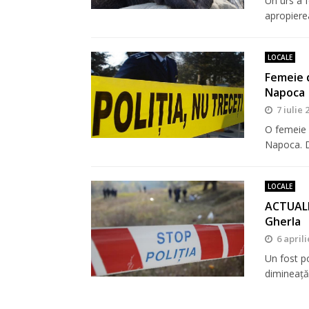
Un urs a f
apropiere
LOCALE
Femeie d
Napoca
7 iulie 
O femeie d
Napoca. D
LOCALE
ACTUALIZ
Gherla
6 april
Un fost po
dimineață