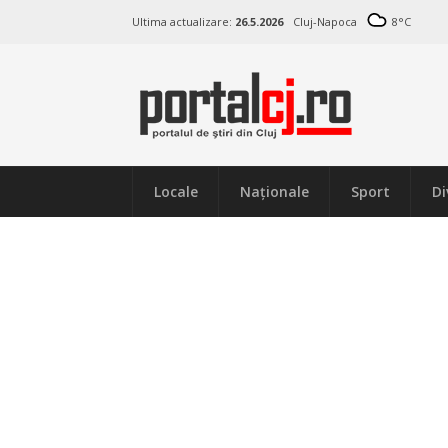
Ultima actualizare:
26.5.2026
Cluj-Napoca
8
°C
Locale
Naţionale
Sport
Di