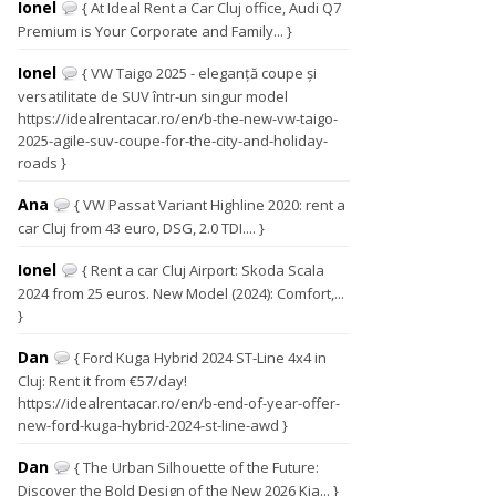
Ionel
{ At Ideal Rent a Car Cluj office, Audi Q7
Premium is Your Corporate and Family... }
Ionel
{ VW Taigo 2025 - eleganță coupe și
versatilitate de SUV într-un singur model
https://idealrentacar.ro/en/b-the-new-vw-taigo-
2025-agile-suv-coupe-for-the-city-and-holiday-
roads }
Ana
{ VW Passat Variant Highline 2020: rent a
car Cluj from 43 euro, DSG, 2.0 TDI.... }
Ionel
{ Rent a car Cluj Airport: Skoda Scala
2024 from 25 euros. New Model (2024): Comfort,...
}
Dan
{ Ford Kuga Hybrid 2024 ST-Line 4x4 in
Cluj: Rent it from €57/day!
https://idealrentacar.ro/en/b-end-of-year-offer-
new-ford-kuga-hybrid-2024-st-line-awd }
Dan
{ The Urban Silhouette of the Future:
Discover the Bold Design of the New 2026 Kia... }