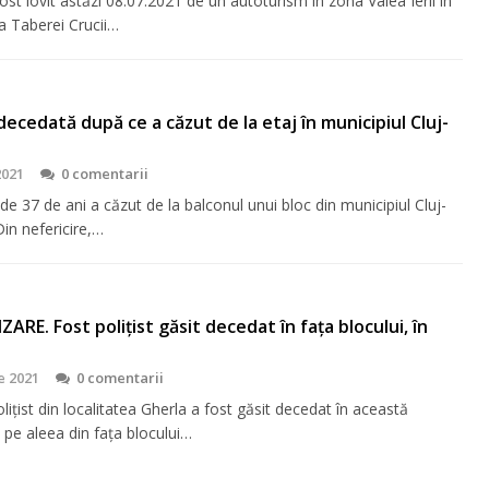
ost lovit astăzi 08.07.2021 de un autoturism în zona Valea Ierii în
a Taberei Crucii…
ecedată după ce a căzut de la etaj în municipiul Cluj-
2021
0 comentarii
e 37 de ani a căzut de la balconul unui bloc din municipiul Cluj-
in nefericire,…
ARE. Fost polițist găsit decedat în fața blocului, în
ie 2021
0 comentarii
lițist din localitatea Gherla a fost găsit decedat în această
 pe aleea din fața blocului…