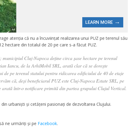
age atenția că nu a încuviințat realizarea unui PUZ pe terenul său
12 hectare din totalul de 20 pe care s-a făcut PUZ.
 municipiul Cluj-Napoca deține circa șase hectare pe terenul
drian Iancu, de la ArhiMobil SRL, arată clar că se dorește
ui de pe terenul statului pentru ridicarea edificiului de 40 de etaje
servăm că, deși beneficiarul PUZ este Cluj-Napoca Estate SRL, pe
se arată într-o notificare primită din partea grupului Clujul Vertical.
t din urbaniști și cetățeni pasionați de dezvoltarea Clujului.
să ne urmăriţi şi pe
Facebook
.