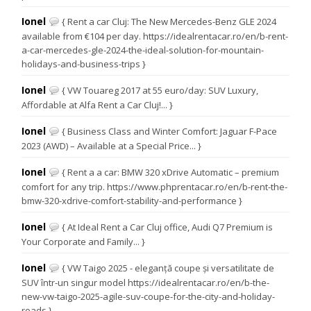
Ionel
{ Rent a car Cluj: The New Mercedes-Benz GLE 2024
available from €104 per day. https://idealrentacar.ro/en/b-rent-
a-car-mercedes-gle-2024-the-ideal-solution-for-mountain-
holidays-and-business-trips }
Ionel
{ VW Touareg 2017 at 55 euro/day: SUV Luxury,
Affordable at Alfa Rent a Car Cluj!... }
Ionel
{ Business Class and Winter Comfort: Jaguar F-Pace
2023 (AWD) – Available at a Special Price... }
Ionel
{ Rent a a car: BMW 320 xDrive Automatic – premium
comfort for any trip. https://www.phprentacar.ro/en/b-rent-the-
bmw-320-xdrive-comfort-stability-and-performance }
Ionel
{ At Ideal Rent a Car Cluj office, Audi Q7 Premium is
Your Corporate and Family... }
Ionel
{ VW Taigo 2025 - eleganță coupe și versatilitate de
SUV într-un singur model https://idealrentacar.ro/en/b-the-
new-vw-taigo-2025-agile-suv-coupe-for-the-city-and-holiday-
roads }