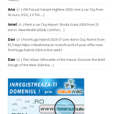
Ana
{ VW Passat Variant Highline 2020: rent a car Cluj from
43 euro, DSG, 2.0 TDI.... }
Ionel
{ Rent a car Cluj Airport: Skoda Scala 2024 from 25
euros. New Model (2024): Comfort,... }
Dan
{ Ford Kuga Hybrid 2024 ST-Line 4x4 in Cluj: Rent it from
€57/day! https://idealrentacar.ro/en/b-end-of-year-offer-new-
ford-kuga-hybrid-2024-st-line-awd }
Dan
{ The Urban Silhouette of the Future: Discover the Bold
Design of the New 2026 Kia... }