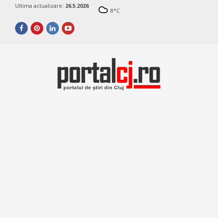
Ultima actualizare:
26.5.2026
8
°C