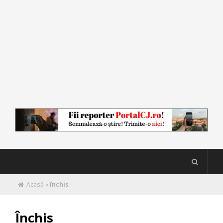
Acasă
»
închis
Închis