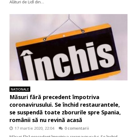
Alături de Lidl din…
NAŢIONALE
Măsuri fără precedent împotriva
coronavirusului. Se închid restaurantele,
se suspendă toate zborurile spre Spania,
românii să nu revină acasă
17 martie 2020, 22:04
0 comentarii
Măsuri fără precedent împotriva coronavirusului. Se închid