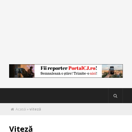
Acasă
»
viteză
Viteză