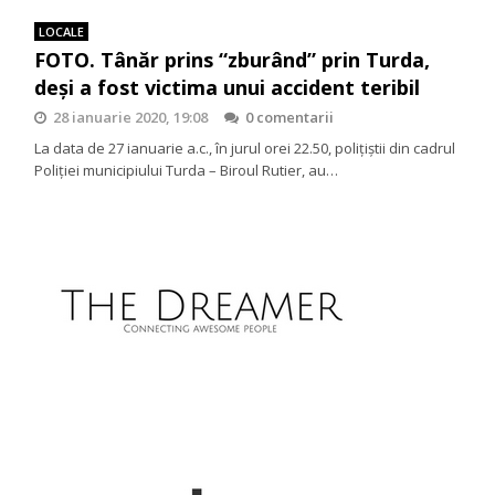
LOCALE
FOTO. Tânăr prins “zburând” prin Turda,
deşi a fost victima unui accident teribil
28 ianuarie 2020, 19:08
0 comentarii
La data de 27 ianuarie a.c., în jurul orei 22.50, polițiștii din cadrul
Poliției municipiului Turda – Biroul Rutier, au…