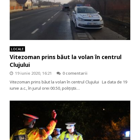
LOCALE
Vitezoman prins băut la volan în centrul
Clujului
19 iunie 2020, 16:21
0 comentarii
Vitezoman prins băut la volan în centrul Clujului La data de 19
iunie a.c., în jurul orei 00.50, poliţiştii…