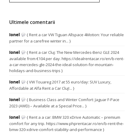
Ultimele comentarii
Ionel
{ Rent a car VW Tiguan Allspace 4Motion: Your reliable
partner for a carefree winter in... }
Ionel
{ Rent a car Cluj: The New Mercedes-Benz GLE 2024
available from €104 per day. https://idealrentacar.ro/en/b-rent-
a-car-mercedes-gle-2024-the-ideal-solution-for-mountain-
holidays-and-business-trips }
Ionel
{ VW Touareg 2017 at 55 euro/day: SUV Luxury,
Affordable at Alfa Rent a Car Cluj!... }
Ionel
{ Business Class and Winter Comfort: Jaguar F-Pace
2023 (AWD) – Available at a Special Price... }
Ionel
{ Rent a a car: BMW 320 xDrive Automatic – premium
comfort for any trip. https://www.phprentacar.ro/en/b-rent-the-
bmw-320-xdrive-comfort-stability-and-performance }