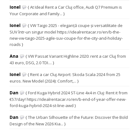
Ionel
{ At Ideal Rent a Car Cluj office, Audi Q7 Premium is
Your Corporate and Family... }
Ionel
{ VW Taigo 2025 - eleganță coupe și versatilitate de
SUV într-un singur model https://idealrentacar.ro/en/b-the-
new-vw-taigo-2025-agile-suv-coupe-for-the-city-and-holiday-
roads }
Ana
{ VW Passat Variant Highline 2020: rent a car Cluj from
43 euro, DSG, 2.0 TDI.... }
Ionel
{ Rent a car Cluj Airport: Skoda Scala 2024 from 25
euros. New Model (2024): Comfort,... }
Dan
{ Ford Kuga Hybrid 2024 ST-Line 4x4 in Cluj: Rent it from
€57/day! https://idealrentacar.ro/en/b-end-of-year-offer-new-
ford-kuga-hybrid-2024-st-line-awd }
Dan
{ The Urban Silhouette of the Future: Discover the Bold
Design of the New 2026 Kia... }