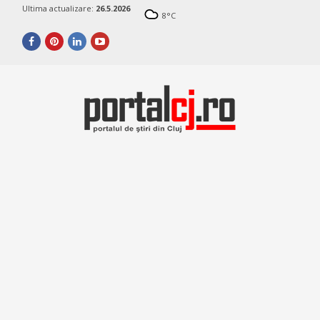
Ultima actualizare:
26.5.2026
8
°C