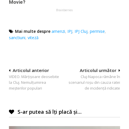
Mai multe despre
amenzi
,
IPJ
,
IPJ Cluj
,
permise
,
sanctiuni
,
viteză
Navigare
Articolul anterior
Articolul următor
VIDEO. Mărțișoare deosebite
Cluj-Napoca rămâne în
în
la Cluj. Nemulțumirea
scenariul roșu din cauza ratei
articole
meșterilor populari
de incidență ridicate
S-ar putea să îți placă și…