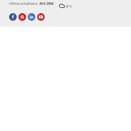
Ultima actualizare:
26.5.2026
8
°C