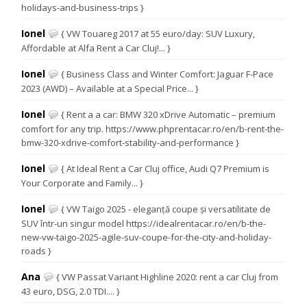
holidays-and-business-trips }
Ionel
{ VW Touareg 2017 at 55 euro/day: SUV Luxury,
Affordable at Alfa Rent a Car Cluj!... }
Ionel
{ Business Class and Winter Comfort: Jaguar F-Pace
2023 (AWD) – Available at a Special Price... }
Ionel
{ Rent a a car: BMW 320 xDrive Automatic – premium
comfort for any trip. https://www.phprentacar.ro/en/b-rent-the-
bmw-320-xdrive-comfort-stability-and-performance }
Ionel
{ At Ideal Rent a Car Cluj office, Audi Q7 Premium is
Your Corporate and Family... }
Ionel
{ VW Taigo 2025 - eleganță coupe și versatilitate de
SUV într-un singur model https://idealrentacar.ro/en/b-the-
new-vw-taigo-2025-agile-suv-coupe-for-the-city-and-holiday-
roads }
Ana
{ VW Passat Variant Highline 2020: rent a car Cluj from
43 euro, DSG, 2.0 TDI.... }