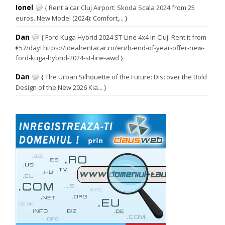
Ionel
{ Rent a car Cluj Airport: Skoda Scala 2024 from 25
euros. New Model (2024): Comfort,... }
Dan
{ Ford Kuga Hybrid 2024 ST-Line 4x4 in Cluj: Rent it from
€57/day! https://idealrentacar.ro/en/b-end-of-year-offer-new-
ford-kuga-hybrid-2024-st-line-awd }
Dan
{ The Urban Silhouette of the Future: Discover the Bold
Design of the New 2026 Kia... }