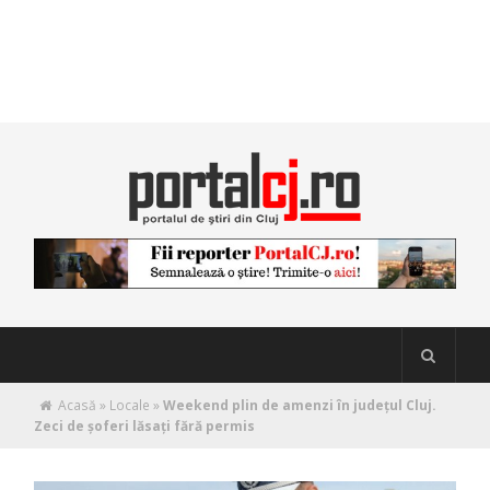
Acasă
»
Locale
»
Weekend plin de amenzi în județul Cluj.
Zeci de șoferi lăsați fără permis