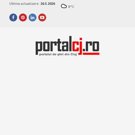
Ultima actualizare:
26.5.2026
8
°C