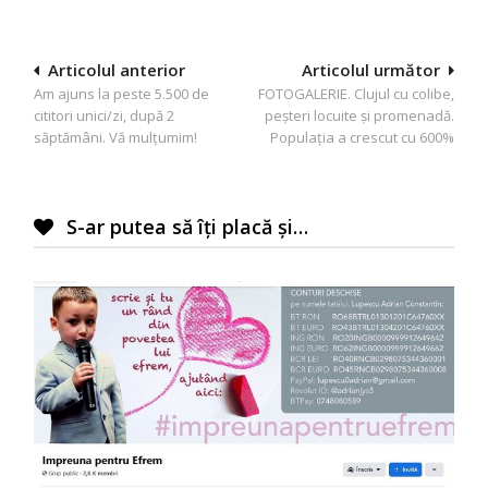
Navigare
Articolul anterior
Articolul următor
Am ajuns la peste 5.500 de
FOTOGALERIE. Clujul cu colibe,
în
cititori unici/zi, după 2
peşteri locuite şi promenadă.
articole
săptămâni. Vă mulţumim!
Populaţia a crescut cu 600%
S-ar putea să îți placă și…