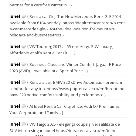
partner for a carefree winter in... }
Ionel
{ Rent a car Cluj: The New Mercedes-Benz GLE 2024
available from €104 per day. https://idealrentacar.ro/en/b-rent-
a-car-mercedes-gle-2024-the-ideal-solution-for-mountain-
holidays-and-business-trips }
Ionel
{ VW Touareg 2017 at 55 euro/day: SUV Luxury,
Affordable at Alfa Rent a Car Cluj!... }
Ionel
{ Business Class and Winter Comfort: Jaguar F-Pace
2023 (AWD) – Available at a Special Price... }
Ionel
{ Rent a a car: BMW 320 xDrive Automatic – premium
comfort for any trip. https://www.phprentacar.ro/en/b-rent-the-
bmw-320-xdrive-comfort-stability-and-performance }
Ionel
{ At Ideal Rent a Car Cluj office, Audi Q7 Premium is
Your Corporate and Family... }
Ionel
{ VW Taigo 2025 - eleganță coupe și versatilitate de
SUV într-un singur model https://idealrentacar.ro/en/b-the-