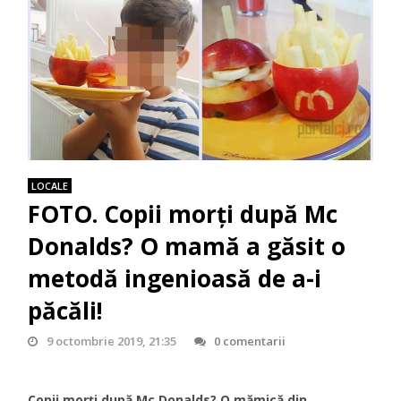
LOCALE
FOTO. Copii morţi după Mc
Donalds? O mamă a găsit o
metodă ingenioasă de a-i
păcăli!
9 octombrie 2019, 21:35
0 comentarii
Copii morţi după Mc Donalds? O mămică din