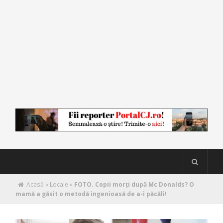
Acasă
»
Locale
»
FOTO. Copii morţi după Mc Donalds? O
mamă a găsit o metodă ingenioasă de a-i păcăli!