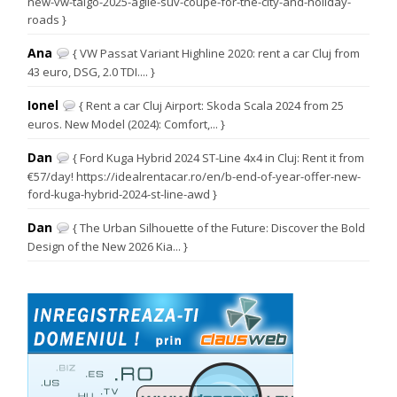
new-vw-taigo-2025-agile-suv-coupe-for-the-city-and-holiday-
roads }
Ana
{ VW Passat Variant Highline 2020: rent a car Cluj from
43 euro, DSG, 2.0 TDI.... }
Ionel
{ Rent a car Cluj Airport: Skoda Scala 2024 from 25
euros. New Model (2024): Comfort,... }
Dan
{ Ford Kuga Hybrid 2024 ST-Line 4x4 in Cluj: Rent it from
€57/day! https://idealrentacar.ro/en/b-end-of-year-offer-new-
ford-kuga-hybrid-2024-st-line-awd }
Dan
{ The Urban Silhouette of the Future: Discover the Bold
Design of the New 2026 Kia... }