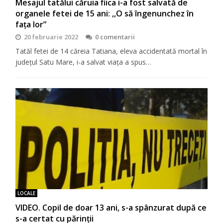
Mesajul tatălui căruia fiica i-a fost salvată de
organele fetei de 15 ani: ,,O să îngenunchez în
faţa lor”
20 februarie 2022
0 comentarii
Tatăl fetei de 14 căreia Tatiana, eleva accidentată mortal în
județul Satu Mare, i-a salvat viaţa a spus…
LOCALE
VIDEO. Copil de doar 13 ani, s-a spânzurat după ce
s-a certat cu părinții