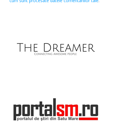
cum sunt procesate datele comentariilor tale
.