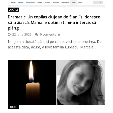
LOCALE
Dramatic. Un copilaş clujean de 5 ani îşi doreşte
să trăiască. Mama: e optimist, mi-a interzis să
plâng
22 iulie 2022
0 comentarii
Nu ştim niciodată când şi pe cine loveşte nenorocirea. De
această dată, acum, a lovit familia Lupescu. Marcela…
LOCALE