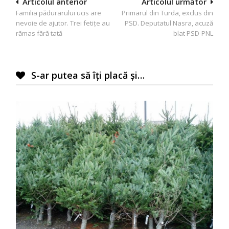
Navigare
Articolul anterior
Articolul următor
Familia pădurarului ucis are
Primarul din Turda, exclus din
în
nevoie de ajutor. Trei fetiţe au
PSD. Deputatul Nasra, acuză
articole
rămas fără tată
blat PSD-PNL
S-ar putea să îți placă și…