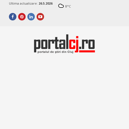
Ultima actualizare:
26.5.2026
8
°C