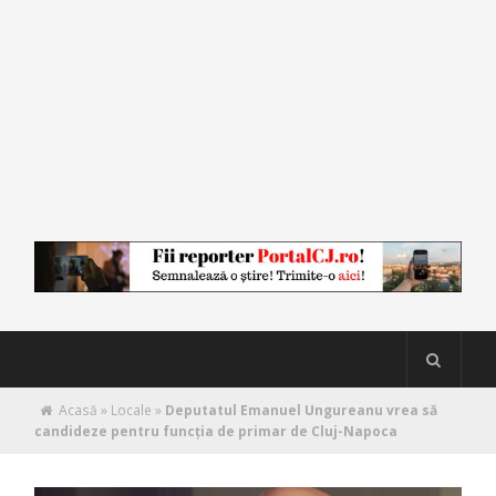
Acasă
»
Locale
»
Deputatul Emanuel Ungureanu vrea să
candideze pentru funcția de primar de Cluj-Napoca