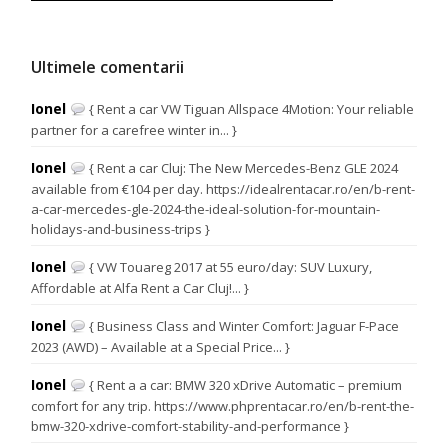
Ultimele comentarii
Ionel
{ Rent a car VW Tiguan Allspace 4Motion: Your reliable
partner for a carefree winter in... }
Ionel
{ Rent a car Cluj: The New Mercedes-Benz GLE 2024
available from €104 per day. https://idealrentacar.ro/en/b-rent-
a-car-mercedes-gle-2024-the-ideal-solution-for-mountain-
holidays-and-business-trips }
Ionel
{ VW Touareg 2017 at 55 euro/day: SUV Luxury,
Affordable at Alfa Rent a Car Cluj!... }
Ionel
{ Business Class and Winter Comfort: Jaguar F-Pace
2023 (AWD) – Available at a Special Price... }
Ionel
{ Rent a a car: BMW 320 xDrive Automatic – premium
comfort for any trip. https://www.phprentacar.ro/en/b-rent-the-
bmw-320-xdrive-comfort-stability-and-performance }