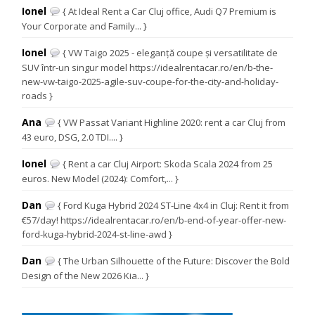
Ionel
{ At Ideal Rent a Car Cluj office, Audi Q7 Premium is
Your Corporate and Family... }
Ionel
{ VW Taigo 2025 - eleganță coupe și versatilitate de
SUV într-un singur model https://idealrentacar.ro/en/b-the-
new-vw-taigo-2025-agile-suv-coupe-for-the-city-and-holiday-
roads }
Ana
{ VW Passat Variant Highline 2020: rent a car Cluj from
43 euro, DSG, 2.0 TDI.... }
Ionel
{ Rent a car Cluj Airport: Skoda Scala 2024 from 25
euros. New Model (2024): Comfort,... }
Dan
{ Ford Kuga Hybrid 2024 ST-Line 4x4 in Cluj: Rent it from
€57/day! https://idealrentacar.ro/en/b-end-of-year-offer-new-
ford-kuga-hybrid-2024-st-line-awd }
Dan
{ The Urban Silhouette of the Future: Discover the Bold
Design of the New 2026 Kia... }