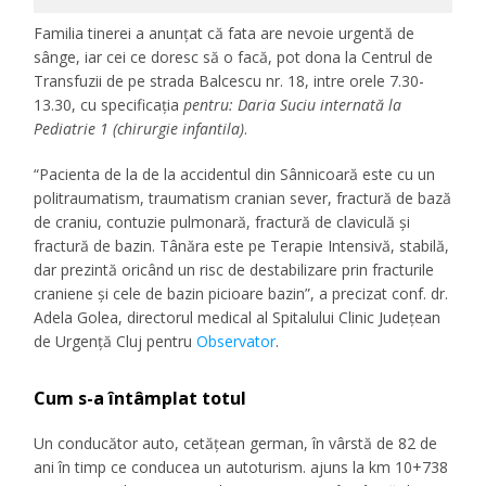
Familia tinerei a anunțat că fata are nevoie urgentă de
sânge, iar cei ce doresc să o facă, pot dona la Centrul de
Transfuzii de pe strada Balcescu nr. 18, intre orele 7.30-
13.30, cu specificația
pentru: Daria Suciu internată la
Pediatrie 1 (chirurgie infantila)
.
“Pacienta de la de la accidentul din Sânnicoară este cu un
politraumatism, traumatism cranian sever, fractură de bază
de craniu, contuzie pulmonară, fractură de claviculă și
fractură de bazin. Tânăra este pe Terapie Intensivă, stabilă,
dar prezintă oricând un risc de destabilizare prin fracturile
craniene și cele de bazin picioare bazin”
, a precizat conf. dr.
Adela Golea, directorul medical al Spitalului Clinic Județean
de Urgență Cluj pentru
Observator
.
Cum s-a întâmplat totul
Un conducător auto, cetățean german, în vârstă de 82 de
ani în timp ce conducea un autoturism. ajuns la km 10+738