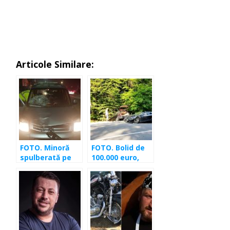
Articole Similare:
FOTO. Minoră
FOTO. Bolid de
spulberată pe
100.000 euro,
trecerea de
făcut praf în
pietoni de un
Făget. Șoferul,
șofer în vârstă
din Satu Mare
de 82 de ani