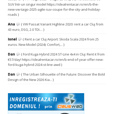
SUV într-un singur model https://idealrentacar.ro/en/b-the-
new-vw-taigo-2025-agile-suv-coupe-for-the-city-and-holiday-
roads }
Ana
{ VW Passat Variant Highline 2020: rent a car Cluj from
43 euro, DSG, 2.0 TDI.... }
Ionel
{ Rent a car Cluj Airport: Skoda Scala 2024 from 25
euros. New Model (2024): Comfort,... }
Dan
{ Ford Kuga Hybrid 2024 ST-Line 4x4 in Cluj: Rent it from
€57/day! https://idealrentacar.ro/en/b-end-of-year-offer-new-
ford-kuga-hybrid-2024-st-line-awd }
Dan
{ The Urban Silhouette of the Future: Discover the Bold
Design of the New 2026 Kia... }