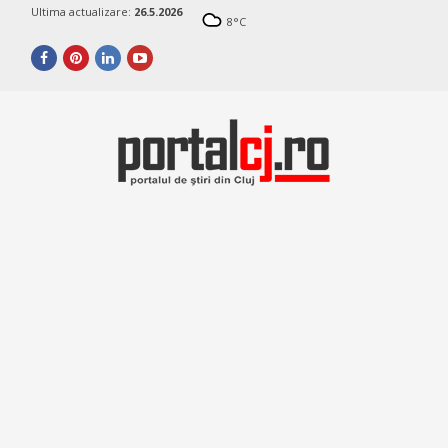
Ultima actualizare:
26.5.2026
8
°C