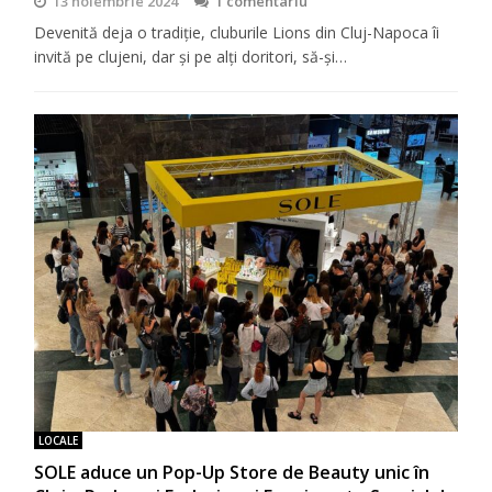
13 noiembrie 2024
1 comentariu
Devenită deja o tradiţie, cluburile Lions din Cluj-Napoca îi
invită pe clujeni, dar şi pe alţi doritori, să-şi…
LOCALE
SOLE aduce un Pop-Up Store de Beauty unic în