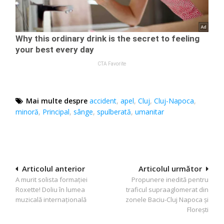
Mai multe despre
accident
,
apel
,
Cluj
,
Cluj-Napoca
,
minoră
,
Principal
,
sânge
,
spulberată
,
umanitar
Navigare
Articolul anterior
Articolul următor
A murit solista formației
Propunere inedită pentru
în
Roxette! Doliu în lumea
traficul supraaglomerat din
articole
muzicală internațională
zonele Baciu-Cluj Napoca şi
Floreşti