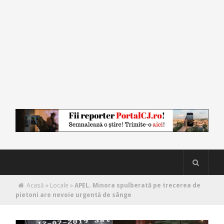
Acasă
»
Locale
»
APEL. Minora spulberată pe trecerea de
pietoni are nevoie urgentă de sânge