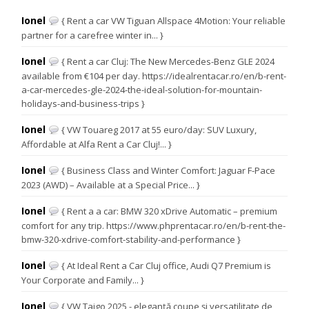
Ionel
{ Rent a car VW Tiguan Allspace 4Motion: Your reliable
partner for a carefree winter in... }
Ionel
{ Rent a car Cluj: The New Mercedes-Benz GLE 2024
available from €104 per day. https://idealrentacar.ro/en/b-rent-
a-car-mercedes-gle-2024-the-ideal-solution-for-mountain-
holidays-and-business-trips }
Ionel
{ VW Touareg 2017 at 55 euro/day: SUV Luxury,
Affordable at Alfa Rent a Car Cluj!... }
Ionel
{ Business Class and Winter Comfort: Jaguar F-Pace
2023 (AWD) – Available at a Special Price... }
Ionel
{ Rent a a car: BMW 320 xDrive Automatic – premium
comfort for any trip. https://www.phprentacar.ro/en/b-rent-the-
bmw-320-xdrive-comfort-stability-and-performance }
Ionel
{ At Ideal Rent a Car Cluj office, Audi Q7 Premium is
Your Corporate and Family... }
Ionel
{ VW Taigo 2025 - eleganță coupe și versatilitate de