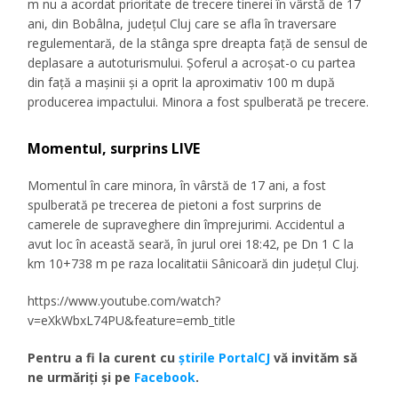
m nu a acordat prioritate de trecere tinerei în vârstă de 17
ani, din Bobâlna, județul Cluj care se afla în traversare
regulementară, de la stânga spre dreapta față de sensul de
deplasare a autoturismului. Șoferul a acroșat-o cu partea
din față a mașinii și a oprit la aproximativ 100 m după
producerea impactului. Minora a fost spulberată pe trecere.
Momentul, surprins LIVE
Momentul în care minora, în vârstă de 17 ani, a fost
spulberată pe trecerea de pietoni a fost surprins de
camerele de supraveghere din împrejurimi. Accidentul a
avut loc în această seară, în jurul orei 18:42, pe Dn 1 C la
km 10+738 m pe raza localitatii Sânicoară din județul Cluj.
https://www.youtube.com/watch?
v=eXkWbxL74PU&feature=emb_title
Pentru a fi la curent cu
ştirile PortalCJ
vă invităm să
ne urmăriţi şi pe
Facebook
.