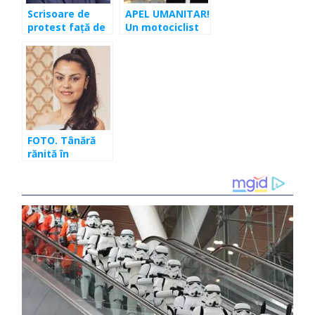
Scrisoare de
APEL UMANITAR!
protest față de
Un motociclist
comportamentul
rănit într-un
lui Liviu Alexa.
accident are
Apelul
nevoie de sânge
profesioniştilor
din presa
clujeană către
Viorica Dăncilă
FOTO. Tânără
rănită în
accident, în
stare gravă. Are
nevoie de
sânge!