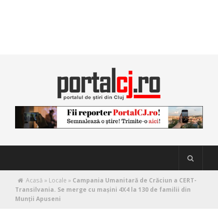
Acasă
»
Locale
»
Campania Umanitară de Crăciun a CERT-
Transilvania. Se merge cu mașini 4X4 la 130 de familii din
Munții Apuseni