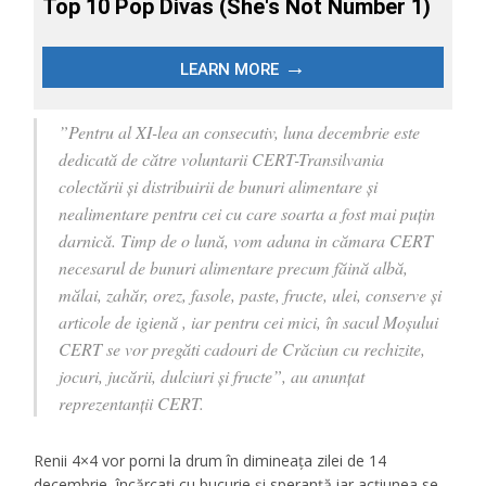
”Pentru al XI-lea an consecutiv, luna decembrie este
dedicată de către voluntarii CERT-Transilvania
colectării și distribuirii de bunuri alimentare și
nealimentare pentru cei cu care soarta a fost mai puțin
darnică. Timp de o lună, vom aduna in cămara CERT
necesarul de bunuri alimentare precum făină albă,
mălai, zahăr, orez, fasole, paste, fructe, ulei, conserve și
articole de igienă , iar pentru cei mici, în sacul Moșului
CERT se vor pregăti cadouri de Crăciun cu rechizite,
jocuri, jucării, dulciuri și fructe”, au anunțat
reprezentanții CERT.
Renii 4×4 vor porni la drum în dimineața zilei de 14
decembrie, încărcați cu bucurie și speranță iar acțiunea se