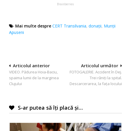
Mai multe despre
CERT Transilvania
,
donații
,
Munţii
Apuseni
Navigare
Articolul anterior
Articolul următor
VIDEO. Pădurea Hoia-Baciu,
FOTOGALERIE. Accident în Dej.
în
spaima lumii de la marginea
Trei răniţi la spital.
articole
Clujului
Descarcerarea, la faţa locului
S-ar putea să îți placă și…