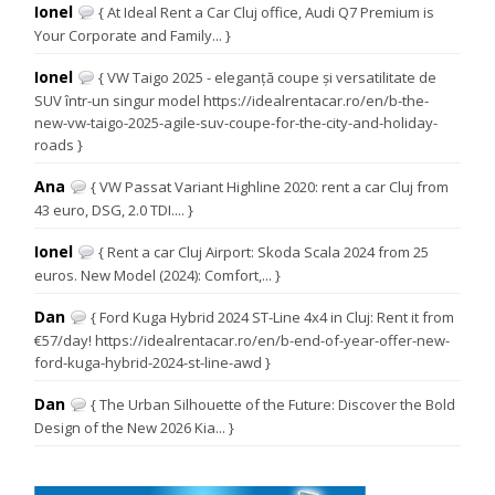
Ionel
{ At Ideal Rent a Car Cluj office, Audi Q7 Premium is
Your Corporate and Family... }
Ionel
{ VW Taigo 2025 - eleganță coupe și versatilitate de
SUV într-un singur model https://idealrentacar.ro/en/b-the-
new-vw-taigo-2025-agile-suv-coupe-for-the-city-and-holiday-
roads }
Ana
{ VW Passat Variant Highline 2020: rent a car Cluj from
43 euro, DSG, 2.0 TDI.... }
Ionel
{ Rent a car Cluj Airport: Skoda Scala 2024 from 25
euros. New Model (2024): Comfort,... }
Dan
{ Ford Kuga Hybrid 2024 ST-Line 4x4 in Cluj: Rent it from
€57/day! https://idealrentacar.ro/en/b-end-of-year-offer-new-
ford-kuga-hybrid-2024-st-line-awd }
Dan
{ The Urban Silhouette of the Future: Discover the Bold
Design of the New 2026 Kia... }