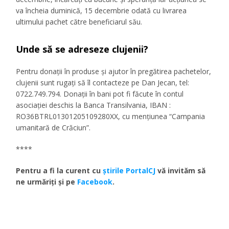
va încheia duminică, 15 decembrie odată cu livrarea
ultimului pachet către beneficiarul său.
Unde să se adreseze clujenii?
Pentru donații în produse și ajutor în pregătirea pachetelor,
clujenii sunt rugați să îl contacteze pe Dan Jecan, tel:
0722.749.794. Donații în bani pot fi făcute în contul
asociației deschis la Banca Transilvania, IBAN :
RO36BTRL01301205109280XX, cu mențiunea “Campania
umanitară de Crăciun”.
****
Pentru a fi la curent cu
ştirile PortalCJ
vă invităm să
ne urmăriţi şi pe
Facebook
.