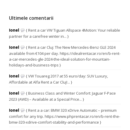
Ultimele comentarii
Ionel
{ Rent a car VW Tiguan Allspace 4Motion: Your reliable
partner for a carefree winter in... }
Ionel
{ Rent a car Cluj: The New Mercedes-Benz GLE 2024
available from €104 per day. https://idealrentacar.ro/en/b-rent-
a-car-mercedes-gle-2024-the-ideal-solution-for-mountain-
holidays-and-business-trips }
Ionel
{ VW Touareg 2017 at 55 euro/day: SUV Luxury,
Affordable at Alfa Rent a Car Cluj!... }
Ionel
{ Business Class and Winter Comfort: Jaguar F-Pace
2023 (AWD) – Available at a Special Price... }
Ionel
{ Rent a a car: BMW 320 xDrive Automatic – premium
comfort for any trip. https://www.phprentacar.ro/en/b-rent-the-
bmw-320-xdrive-comfort-stability-and-performance }