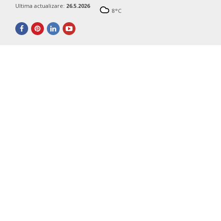
Ultima actualizare:
26.5.2026
8
°C