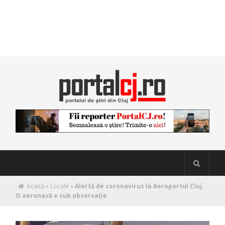
Acasă
»
Locale
»
Alertă de coronavirus la Aeroportul Cluj.
O aeronavă e sub observație