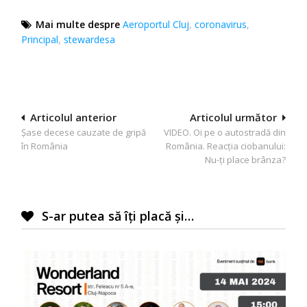
Mai multe despre
Aeroportul Cluj
,
coronavirus
,
Principal
,
stewardesa
Navigare
Articolul anterior
Articolul următor
Șase decese cauzate de gripă
VIDEO. Oi pe o autostradă din
în
în România
România. Reacţia ciobanului:
articole
Nu-ţi place brânza?
S-ar putea să îți placă și…