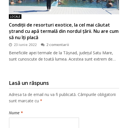
LOCALE
Condiţii de resorturi exotice, la cel mai căutat
ştrand cu apă termală din nordul ţării. Nu are cum
să nu îţi placă
23 iunie 2022
2 comentarii
Beneficiile apei termale de la Tășnad, județul Satu Mare,
sunt cunoscute de toată lumea. Acestea sunt extrem de…
Lasă un răspuns
Adresa ta de email nu va fi publicată.
Câmpurile obligatorii
sunt marcate cu
*
Nume
*