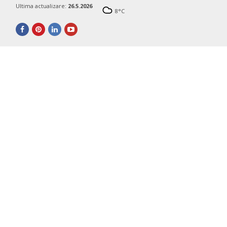
Ultima actualizare:
26.5.2026
8
°C