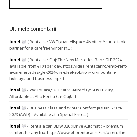
Ultimele comentarii
Ionel
{ Rent a car VW Tiguan Allspace 4Motion: Your reliable
partner for a carefree winter in... }
Ionel
{ Rent a car Cluj: The New Mercedes-Benz GLE 2024
available from €104 per day. https://idealrentacar.ro/en/b-rent-
a-car-mercedes-gle-2024-the-ideal-solution-for-mountain-
holidays-and-business-trips }
Ionel
{ VW Touareg 2017 at 55 euro/day: SUV Luxury,
Affordable at Alfa Rent a Car Cluj!... }
Ionel
{ Business Class and Winter Comfort: Jaguar F-Pace
2023 (AWD) – Available at a Special Price... }
Ionel
{ Rent a a car: BMW 320 xDrive Automatic – premium
comfort for any trip. https://www.phprentacar.ro/en/b-rent-the-