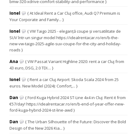
bmw-320-xdrive-comfort-stability-and-performance }
Ionel
{ At Ideal Rent a Car Cluj office, Audi Q7 Premium is
Your Corporate and Family... }
Ionel
{ VW Taigo 2025 - eleganță coupe și versatilitate de
SUV într-un singur model https://idealrentacar.ro/en/b-the-
new-vw-taigo-2025-agile-suv-coupe-for-the-city-and-holiday-
roads }
Ana
{ VW Passat Variant Highline 2020: rent a car Cluj from
43 euro, DSG, 2.0 TDI.... }
Ionel
{ Rent a car Cluj Airport: Skoda Scala 2024 from 25
euros. New Model (2024): Comfort,... }
Dan
{ Ford Kuga Hybrid 2024 ST-Line 4x4 in Cluj: Rent it from
€57/day! https://idealrentacar.ro/en/b-end-of-year-offer-new-
ford-kuga-hybrid-2024-st-line-awd }
Dan
{ The Urban Silhouette of the Future: Discover the Bold
Design of the New 2026 Kia... }