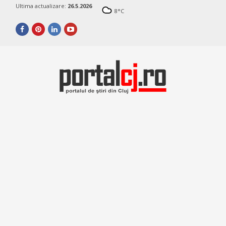
Ultima actualizare:
26.5.2026
8
°C