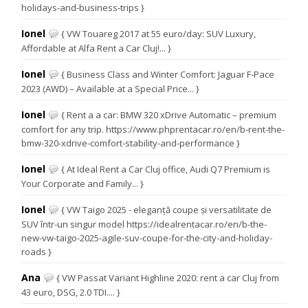
holidays-and-business-trips }
Ionel
{ VW Touareg 2017 at 55 euro/day: SUV Luxury,
Affordable at Alfa Rent a Car Cluj!... }
Ionel
{ Business Class and Winter Comfort: Jaguar F-Pace
2023 (AWD) – Available at a Special Price... }
Ionel
{ Rent a a car: BMW 320 xDrive Automatic – premium
comfort for any trip. https://www.phprentacar.ro/en/b-rent-the-
bmw-320-xdrive-comfort-stability-and-performance }
Ionel
{ At Ideal Rent a Car Cluj office, Audi Q7 Premium is
Your Corporate and Family... }
Ionel
{ VW Taigo 2025 - eleganță coupe și versatilitate de
SUV într-un singur model https://idealrentacar.ro/en/b-the-
new-vw-taigo-2025-agile-suv-coupe-for-the-city-and-holiday-
roads }
Ana
{ VW Passat Variant Highline 2020: rent a car Cluj from
43 euro, DSG, 2.0 TDI.... }