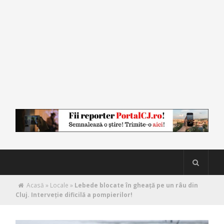
Acasă
»
Locale
»
Lebede blocate în gheață pe un râu din
Cluj. Interveție dificilă a pompierilor!