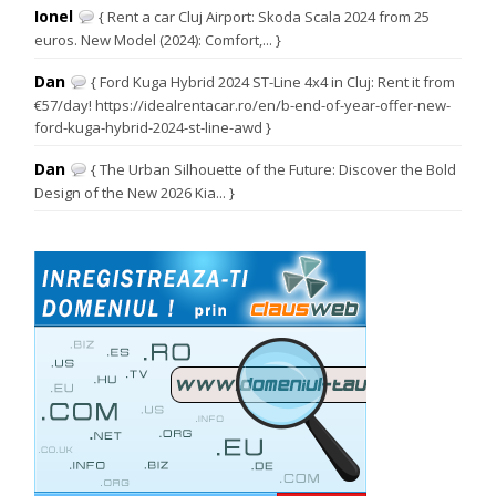
Ionel
{ Rent a car Cluj Airport: Skoda Scala 2024 from 25
euros. New Model (2024): Comfort,... }
Dan
{ Ford Kuga Hybrid 2024 ST-Line 4x4 in Cluj: Rent it from
€57/day! https://idealrentacar.ro/en/b-end-of-year-offer-new-
ford-kuga-hybrid-2024-st-line-awd }
Dan
{ The Urban Silhouette of the Future: Discover the Bold
Design of the New 2026 Kia... }