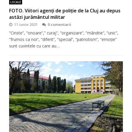
LOCALE
FOTO. Viitori agenți de poliție de la Cluj au depus
astăzi jurământul militar
11 iunie 2021
0 comentarii
”Cinste”, ”onoare”,” curaj”, ”organizare”, ”mândrie”, ”unic”,
”frumos ca noi”, ”diferit”, ”special”, ”patriotism”, ”emoție”
sunt cuvintele cu care au…