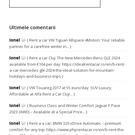
Ultimele comentarii
Ionel
{ Rent a car VW Tiguan Allspace 4Motion: Your reliable
partner for a carefree winter in... }
Ionel
{ Rent a car Cluj: The New Mercedes-Benz GLE 2024
available from €104 per day. https://idealrentacar.ro/en/b-rent-
a-car-mercedes-gle-2024-the-ideal-solution-for-mountain-
holidays-and-business-trips }
Ionel
{ VW Touareg 2017 at 55 euro/day: SUV Luxury,
Affordable at Alfa Rent a Car Cluj!... }
Ionel
{ Business Class and Winter Comfort: Jaguar F-Pace
2023 (AWD) – Available at a Special Price... }
Ionel
{ Rent a a car: BMW 320 xDrive Automatic – premium
comfort for any trip. https://www.phprentacar.ro/en/b-rent-the-