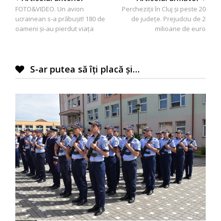
FOTO&VIDEO. Un avion
Percheziţii în Cluj şi peste 20
în
ucrainean s-a prăbușit! 180 de
de judeţe. Prejudciu de 2
articole
oameni și-au pierdut viața
milioane de euro
S-ar putea să îți placă și…