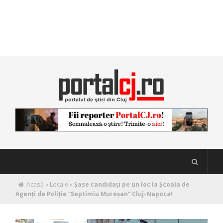
Acasă
»
Locale
»
Șase candidați pe un loc la Școala de
Agenți de Poliție ”Septimiu Mureșan” Cluj-Napoca!