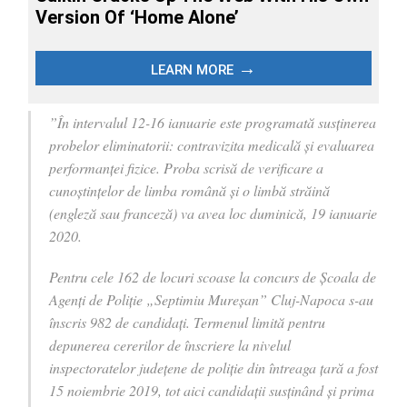
”În intervalul 12-16 ianuarie este programată susținerea
probelor eliminatorii: contravizita medicală și evaluarea
performanței fizice. Proba scrisă de verificare a
cunoștințelor de limba română și o limbă străină
(engleză sau franceză) va avea loc duminică, 19 ianuarie
2020.
Pentru cele 162 de locuri scoase la concurs de Şcoala de
Agenţi de Poliţie „Septimiu Mureşan” Cluj-Napoca s-au
înscris 982 de candidați. Termenul limită pentru
depunerea cererilor de înscriere la nivelul
inspectoratelor județene de poliție din întreaga țară a fost
15 noiembrie 2019, tot aici candidații susținând și prima