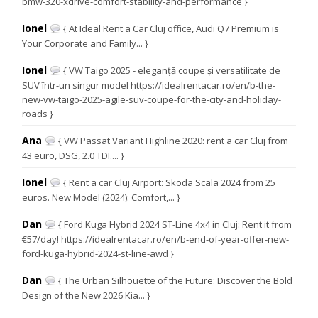
bmw-320-xdrive-comfort-stability-and-performance }
Ionel
{ At Ideal Rent a Car Cluj office, Audi Q7 Premium is
Your Corporate and Family... }
Ionel
{ VW Taigo 2025 - eleganță coupe și versatilitate de
SUV într-un singur model https://idealrentacar.ro/en/b-the-
new-vw-taigo-2025-agile-suv-coupe-for-the-city-and-holiday-
roads }
Ana
{ VW Passat Variant Highline 2020: rent a car Cluj from
43 euro, DSG, 2.0 TDI.... }
Ionel
{ Rent a car Cluj Airport: Skoda Scala 2024 from 25
euros. New Model (2024): Comfort,... }
Dan
{ Ford Kuga Hybrid 2024 ST-Line 4x4 in Cluj: Rent it from
€57/day! https://idealrentacar.ro/en/b-end-of-year-offer-new-
ford-kuga-hybrid-2024-st-line-awd }
Dan
{ The Urban Silhouette of the Future: Discover the Bold
Design of the New 2026 Kia... }