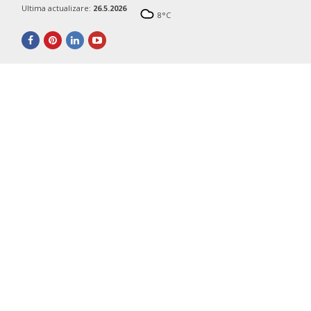
Ultima actualizare:
26.5.2026
8
°C