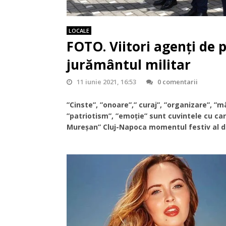
LOCALE
FOTO. Viitori agenți de p
jurământul militar
11 iunie 2021, 16:53
0 comentarii
”Cinste”, ”onoare”,” curaj”, ”organizare”, ”mâ
”patriotism”, ”emoție” sunt cuvintele cu care
Mureşan” Cluj-Napoca momentul festiv al de