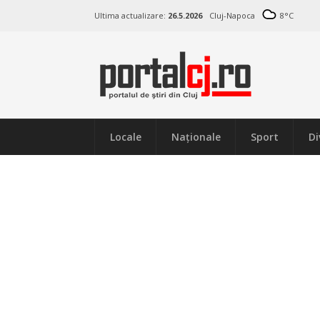
Ultima actualizare:
26.5.2026
Cluj-Napoca
8
°C
Locale
Naţionale
Sport
Di