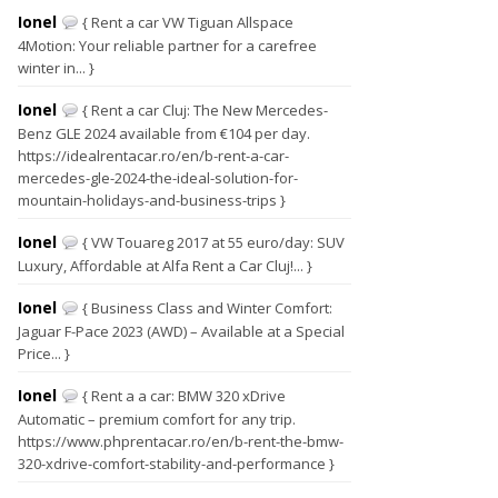
Ionel
{ Rent a car VW Tiguan Allspace
4Motion: Your reliable partner for a carefree
winter in... }
Ionel
{ Rent a car Cluj: The New Mercedes-
Benz GLE 2024 available from €104 per day.
https://idealrentacar.ro/en/b-rent-a-car-
mercedes-gle-2024-the-ideal-solution-for-
mountain-holidays-and-business-trips }
Ionel
{ VW Touareg 2017 at 55 euro/day: SUV
Luxury, Affordable at Alfa Rent a Car Cluj!... }
Ionel
{ Business Class and Winter Comfort:
Jaguar F-Pace 2023 (AWD) – Available at a Special
Price... }
Ionel
{ Rent a a car: BMW 320 xDrive
Automatic – premium comfort for any trip.
https://www.phprentacar.ro/en/b-rent-the-bmw-
320-xdrive-comfort-stability-and-performance }