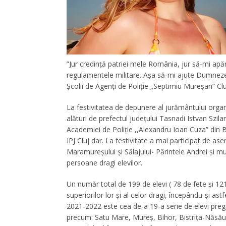
”Jur credinţă patriei mele România, jur să-mi apăr ţa
regulamentele militare. Aşa să-mi ajute Dumnezeu
Şcolii de Agenţi de Poliţie „Septimiu Mureşan” C
La festivitatea de depunere al jurământului organiz
alături de prefectul județului Tasnadi Istvan Szila
Academiei de Poliție ,,Alexandru Ioan Cuza” din 
IPJ Cluj dar. La festivitate a mai participat de as
Maramureșului și Sălajului- Părintele Andrei și multe
persoane dragi elevilor.
Un număr total de 199 de elevi ( 78 de fete și 121
superiorilor lor și al celor dragi, începându-și ast
2021-2022 este cea de-a 19-a serie de elevi pregăti
precum: Satu Mare, Mureș, Bihor, Bistrița-Năsău