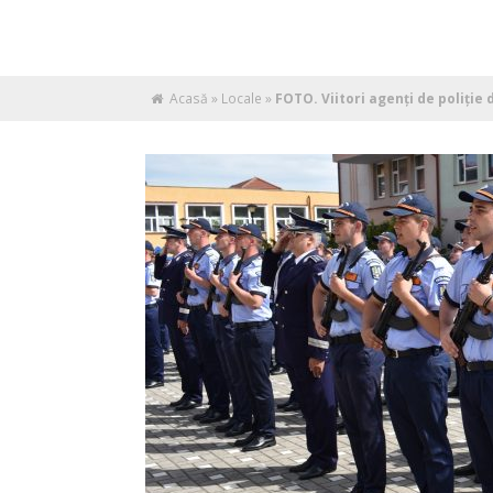
Acasă
»
Locale
»
FOTO. Viitori agenți de poliție 