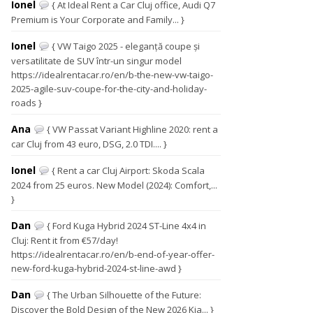
Ionel
{ At Ideal Rent a Car Cluj office, Audi Q7
Premium is Your Corporate and Family... }
Ionel
{ VW Taigo 2025 - eleganță coupe și
versatilitate de SUV într-un singur model
https://idealrentacar.ro/en/b-the-new-vw-taigo-
2025-agile-suv-coupe-for-the-city-and-holiday-
roads }
Ana
{ VW Passat Variant Highline 2020: rent a
car Cluj from 43 euro, DSG, 2.0 TDI.... }
Ionel
{ Rent a car Cluj Airport: Skoda Scala
2024 from 25 euros. New Model (2024): Comfort,...
}
Dan
{ Ford Kuga Hybrid 2024 ST-Line 4x4 in
Cluj: Rent it from €57/day!
https://idealrentacar.ro/en/b-end-of-year-offer-
new-ford-kuga-hybrid-2024-st-line-awd }
Dan
{ The Urban Silhouette of the Future:
Discover the Bold Design of the New 2026 Kia... }