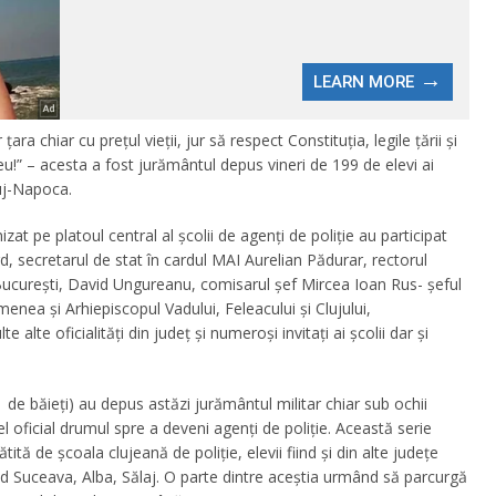
ra chiar cu preţul vieţii, jur să respect Constituţia, legile ţării şi
!” – acesta a fost jurământul depus vineri de 199 de elevi ai
luj-Napoca.
at pe platoul central al școlii de agenți de poliție au participat
rd, secretarul de stat în cardul MAI Aurelian Pădurar, rectorul
București, David Ungureanu, comisarul șef Mircea Ioan Rus- șeful
emenea și Arhiepiscopul Vadului, Feleacului și Clujului,
 alte oficialități din județ și numeroși invitați ai școlii dar și
 de băieți) au depus astăzi jurământul militar chiar sub ochii
fel oficial drumul spre a deveni agenți de poliție. Această serie
tă de școala clujeană de poliție, elevii fiind și din alte județe
d Suceava, Alba, Sălaj. O parte dintre aceștia urmând să parcurgă