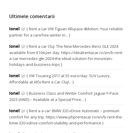
Ultimele comentarii
Ionel
{ Rent a car VW Tiguan Allspace 4Motion: Your reliable
partner for a carefree winter in... }
Ionel
{ Rent a car Cluj: The New Mercedes-Benz GLE 2024
available from €104 per day. https://idealrentacar.ro/en/b-rent-
a-car-mercedes-gle-2024-the-ideal-solution-for-mountain-
holidays-and-business-trips }
Ionel
{ VW Touareg 2017 at 55 euro/day: SUV Luxury,
Affordable at Alfa Rent a Car Cluj!... }
Ionel
{ Business Class and Winter Comfort: Jaguar F-Pace
2023 (AWD) – Available at a Special Price... }
Ionel
{ Rent a a car: BMW 320 xDrive Automatic – premium
comfort for any trip. https://www.phprentacar.ro/en/b-rent-the-
bmw-320-xdrive-comfort-stability-and-performance }