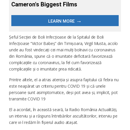
Şeful Secţiei de Boli Infecţioase de la Spitalul de Boli
Infecțioase “Victor Babeș” din Timişoara, Virgil Musta, acolo
unde au fost vindecaţi cei mai mulţi bolnavi cu coronavirus
din România, spune că o imunitate deficitară favorizează
complicaţiile cu coronavirus, la fel cum favorizează
complicaţiile şi o imunitate prea ridicată.
Printre altele, el a atras atenţia şi asupra faptului că febra nu
este neapărat un criteriu pentru COVID 19 şi că unele
persoane sunt asimptomatice, deşi pot avea şi, implicit, pot
transmite COVID 19
El a acordat, în această seară, la Radio România Actualităţi,
un interviu şi a răspuns întrebărilor ascultătorilor, interviu pe
care vi-l redăm în fişierul audio ataşat.