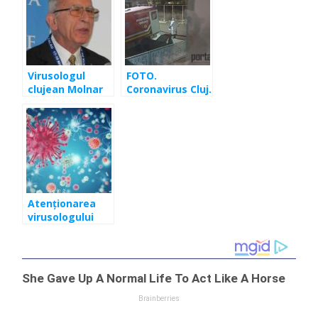
coronavirusului.
paracetamol. Şi
Nicolae Hâncu
consultaţi
explică ce să
medicul în caz
faceţi şi ce nu
de suspiciune
de coronavirus
Virusologul
FOTO.
clujean Molnar
Coronavirus Cluj.
Geza explică
Femeie ridicată
pandemia. În
cu izoleta din
România vor fi
propria locuință,
două vârfuri ale
în Florești
epidemiei de
coronavirus
Atenţionarea
virusologului
clujean Molnar
Geza. Alte 20-30
de virusuri şi
bacterii se
pregătesc să
treacă de la
animal la om,