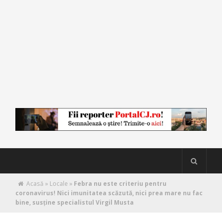
Acasă
»
Locale
»
Febra nu este criteriu pentru
coronavirus! Nici imunitatea scăzută, nici prea mare nu fac
bine, susţine specialistul Virgil Musta