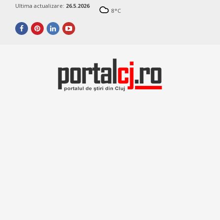
Ultima actualizare:
26.5.2026
8
°C