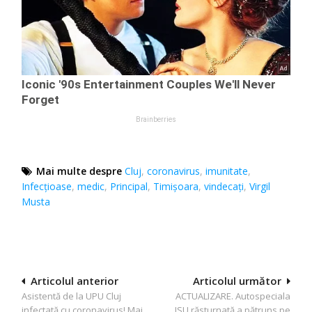
Mai multe despre
Cluj
,
coronavirus
,
imunitate
,
Infecţioase
,
medic
,
Principal
,
Timișoara
,
vindecați
,
Virgil
Musta
Navigare
Articolul anterior
Articolul următor
Asistentă de la UPU Cluj
ACTUALIZARE. Autospeciala
în
infectată cu coronavirus! Mai
ISU răsturnată a pătruns pe