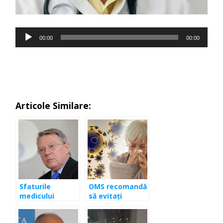
Player
00:00
00:00
audio
Articole Similare:
Sfaturile
OMS recomandă
medicului
să evitaţi
nutriţionist
ibuprofenul.
împotriva
Folosiţi