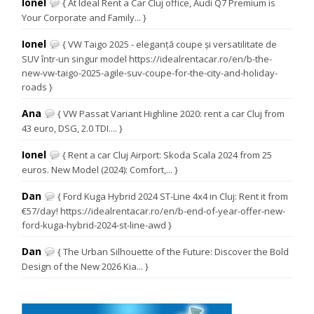
Ionel
{ At Ideal Rent a Car Cluj office, Audi Q7 Premium is
Your Corporate and Family... }
Ionel
{ VW Taigo 2025 - eleganță coupe și versatilitate de
SUV într-un singur model https://idealrentacar.ro/en/b-the-
new-vw-taigo-2025-agile-suv-coupe-for-the-city-and-holiday-
roads }
Ana
{ VW Passat Variant Highline 2020: rent a car Cluj from
43 euro, DSG, 2.0 TDI.... }
Ionel
{ Rent a car Cluj Airport: Skoda Scala 2024 from 25
euros. New Model (2024): Comfort,... }
Dan
{ Ford Kuga Hybrid 2024 ST-Line 4x4 in Cluj: Rent it from
€57/day! https://idealrentacar.ro/en/b-end-of-year-offer-new-
ford-kuga-hybrid-2024-st-line-awd }
Dan
{ The Urban Silhouette of the Future: Discover the Bold
Design of the New 2026 Kia... }