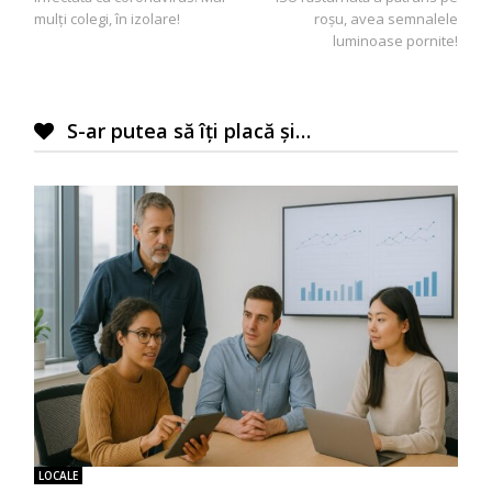
articole
mulţi colegi, în izolare!
roșu, avea semnalele
luminoase pornite!
S-ar putea să îți placă și…
LOCALE