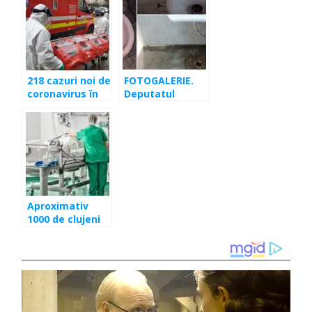
Cluj
ajunge la 482
218 cazuri noi de
FOTOGALERIE.
coronavirus în
Deputatul
România.
Ungureanu: În
Numărul este în
acest spital
scădere
coronavirusul nu
poate intra! Îl
omoară
stafilococul
auriu
Aproximativ
1000 de clujeni
sunt autoizolați
la domiciliu.
Mamă și sugar
suspecți de
coronavirus,
aduși la Spital