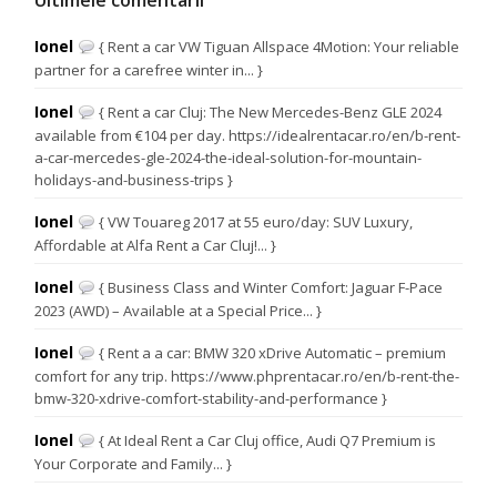
Ultimele comentarii
Ionel
{ Rent a car VW Tiguan Allspace 4Motion: Your reliable
partner for a carefree winter in... }
Ionel
{ Rent a car Cluj: The New Mercedes-Benz GLE 2024
available from €104 per day. https://idealrentacar.ro/en/b-rent-
a-car-mercedes-gle-2024-the-ideal-solution-for-mountain-
holidays-and-business-trips }
Ionel
{ VW Touareg 2017 at 55 euro/day: SUV Luxury,
Affordable at Alfa Rent a Car Cluj!... }
Ionel
{ Business Class and Winter Comfort: Jaguar F-Pace
2023 (AWD) – Available at a Special Price... }
Ionel
{ Rent a a car: BMW 320 xDrive Automatic – premium
comfort for any trip. https://www.phprentacar.ro/en/b-rent-the-
bmw-320-xdrive-comfort-stability-and-performance }
Ionel
{ At Ideal Rent a Car Cluj office, Audi Q7 Premium is
Your Corporate and Family... }