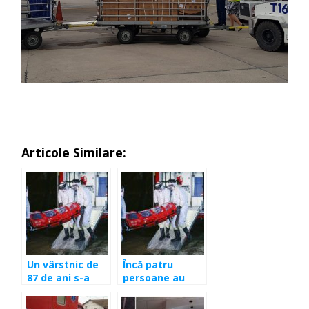
Articole Similare:
Un vârstnic de
Încă patru
87 de ani s-a
persoane au
vindecat de
murit. Bilanțul
coronavirus la
deceselor