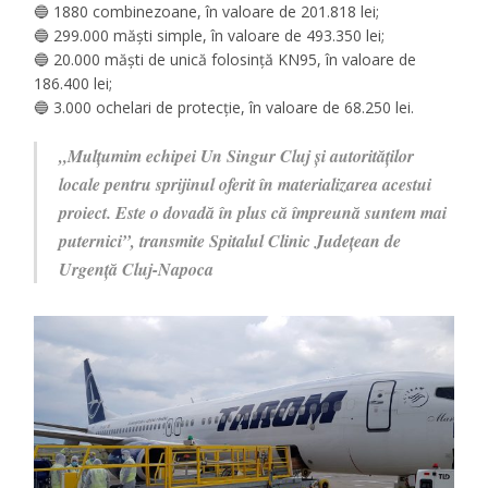
🔵
1880 combinezoane, în valoare de 201.818 lei;
🔵
299.000 măști simple, în valoare de 493.350 lei;
🔵
20.000 măști de unică folosință KN95, în valoare de
186.400 lei;
🔵
3.000 ochelari de protecție, în valoare de 68.250 lei.
„Mulțumim echipei Un Singur Cluj și autorităților
locale pentru sprijinul oferit în materializarea acestui
proiect. Este o dovadă în plus că împreună suntem mai
puternici”, transmite Spitalul Clinic Județean de
Urgență Cluj-Napoca