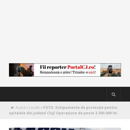
Acasă
»
Locale
»
FOTO. Echipamente de protecție pentru
spitalele din județul Cluj! Operațiune de peste 3.500.000 lei