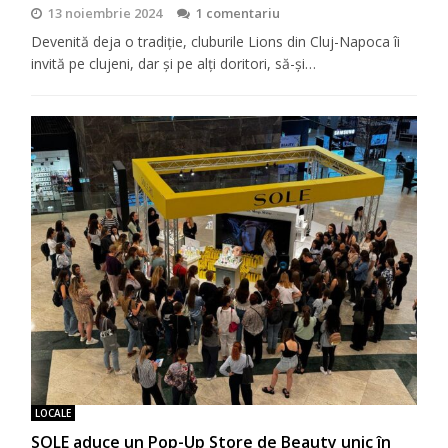
13 noiembrie 2024
1 comentariu
Devenită deja o tradiţie, cluburile Lions din Cluj-Napoca îi
invită pe clujeni, dar şi pe alţi doritori, să-şi…
LOCALE
SOLE aduce un Pop-Up Store de Beauty unic în