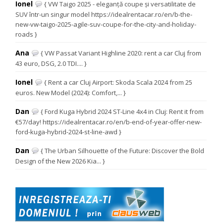
Ionel
{ VW Taigo 2025 - eleganță coupe și versatilitate de
SUV într-un singur model https://idealrentacar.ro/en/b-the-
new-vw-taigo-2025-agile-suv-coupe-for-the-city-and-holiday-
roads }
Ana
{ VW Passat Variant Highline 2020: rent a car Cluj from
43 euro, DSG, 2.0 TDI.... }
Ionel
{ Rent a car Cluj Airport: Skoda Scala 2024 from 25
euros. New Model (2024): Comfort,... }
Dan
{ Ford Kuga Hybrid 2024 ST-Line 4x4 in Cluj: Rent it from
€57/day! https://idealrentacar.ro/en/b-end-of-year-offer-new-
ford-kuga-hybrid-2024-st-line-awd }
Dan
{ The Urban Silhouette of the Future: Discover the Bold
Design of the New 2026 Kia... }