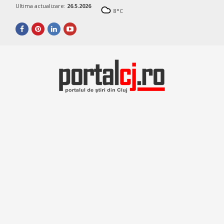
Ultima actualizare:
26.5.2026
8
°C