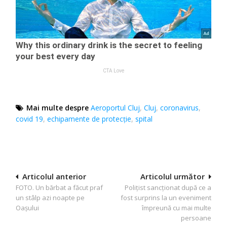
Mai multe despre
Aeroportul Cluj
,
Cluj
,
coronavirus
,
covid 19
,
echipamente de protecție
,
spital
Navigare
Articolul anterior
Articolul următor
FOTO. Un bărbat a făcut praf
Polițist sancționat după ce a
în
un stâlp azi noapte pe
fost surprins la un eveniment
articole
Oașului
împreună cu mai multe
persoane