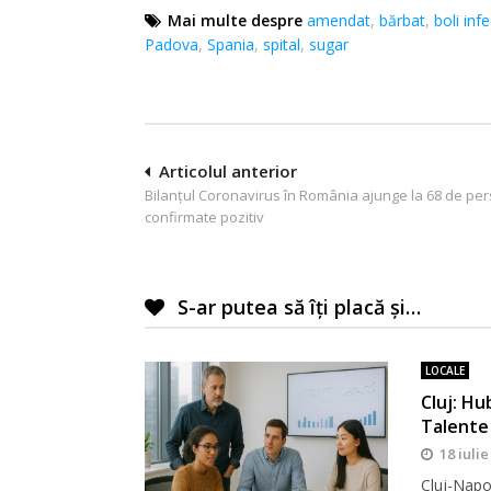
Mai multe despre
amendat
,
bărbat
,
boli inf
Padova
,
Spania
,
spital
,
sugar
Navigare
Articolul anterior
Bilanțul Coronavirus în România ajunge la 68 de pe
în
confirmate pozitiv
articole
S-ar putea să îți placă și…
LOCALE
Cluj: Hu
Talente
18 iulie
Cluj-Napo