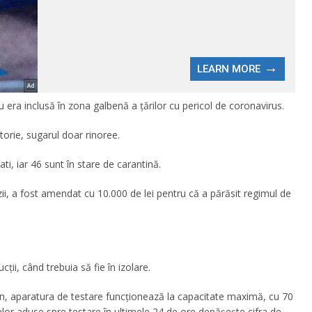
 nu era inclusă în zona galbenă a țărilor cu pericol de coronavirus.
orie, sugarul doar rinoree.
ti, iar 46 sunt în stare de carantină.
ii, a fost amendat cu 10.000 de lei pentru că a părăsit regimul de
ții, când trebuia să fie în izolare.
ean, aparatura de testare funcționează la capacitate maximă, cu 70
lor aduse spre testare în ultimele 24 de ore depășește cifra de