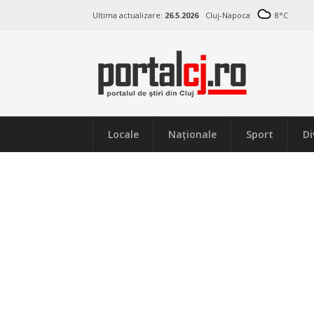
Ultima actualizare:
26.5.2026
Cluj-Napoca
8
°C
Locale
Naţionale
Sport
Di