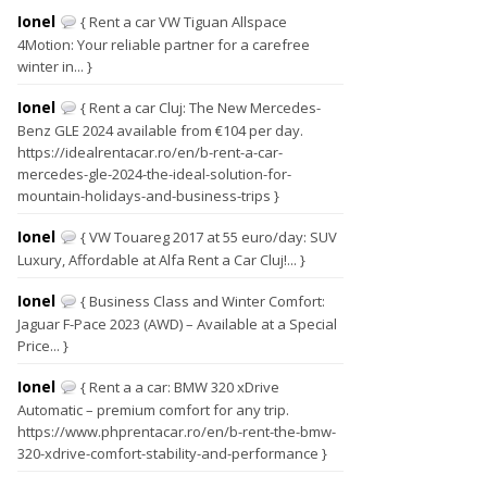
Ionel
{ Rent a car VW Tiguan Allspace
4Motion: Your reliable partner for a carefree
winter in... }
Ionel
{ Rent a car Cluj: The New Mercedes-
Benz GLE 2024 available from €104 per day.
https://idealrentacar.ro/en/b-rent-a-car-
mercedes-gle-2024-the-ideal-solution-for-
mountain-holidays-and-business-trips }
Ionel
{ VW Touareg 2017 at 55 euro/day: SUV
Luxury, Affordable at Alfa Rent a Car Cluj!... }
Ionel
{ Business Class and Winter Comfort:
Jaguar F-Pace 2023 (AWD) – Available at a Special
Price... }
Ionel
{ Rent a a car: BMW 320 xDrive
Automatic – premium comfort for any trip.
https://www.phprentacar.ro/en/b-rent-the-bmw-
320-xdrive-comfort-stability-and-performance }