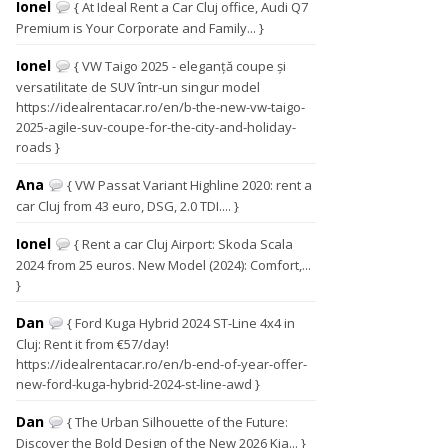
Ionel
{ At Ideal Rent a Car Cluj office, Audi Q7
Premium is Your Corporate and Family... }
Ionel
{ VW Taigo 2025 - eleganță coupe și
versatilitate de SUV într-un singur model
https://idealrentacar.ro/en/b-the-new-vw-taigo-
2025-agile-suv-coupe-for-the-city-and-holiday-
roads }
Ana
{ VW Passat Variant Highline 2020: rent a
car Cluj from 43 euro, DSG, 2.0 TDI.... }
Ionel
{ Rent a car Cluj Airport: Skoda Scala
2024 from 25 euros. New Model (2024): Comfort,...
}
Dan
{ Ford Kuga Hybrid 2024 ST-Line 4x4 in
Cluj: Rent it from €57/day!
https://idealrentacar.ro/en/b-end-of-year-offer-
new-ford-kuga-hybrid-2024-st-line-awd }
Dan
{ The Urban Silhouette of the Future:
Discover the Bold Design of the New 2026 Kia... }