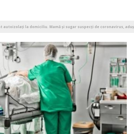
t autoizolați la domiciliu. Mamă și sugar suspecți de coronavirus, aduși