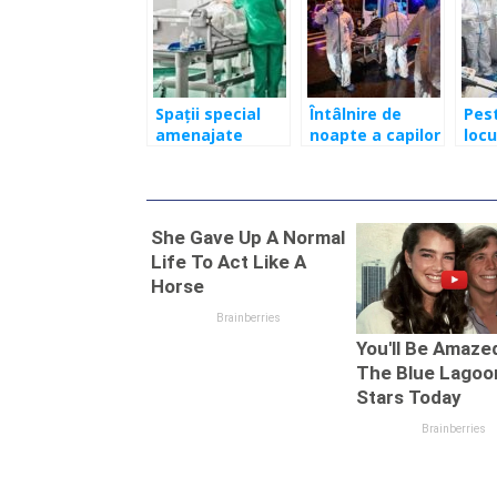
Spații special
Întâlnire de
Pes
amenajate
noapte a capilor
locu
pentru
ţării. 4.000 de
pen
Coronavirus în
locuri pentru
eve
mai multe
coronavirus.
cazu
județe din
România are
Coro
România
pentru
Clu
carantină 125 de
locaţii în 40 de
judeţe.