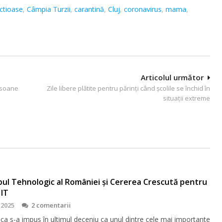
ectioase
,
Câmpia Turzii
,
carantină
,
Cluj
,
coronavirus
,
mama
,
Articolul următor
rsoane
Zile libere plătite pentru părinţi când şcolile se închid în
situaţii extreme
bul Tehnologic al României și Cererea Crescută pentru
 IT
 2025
2 comentarii
ca s-a impus în ultimul deceniu ca unul dintre cele mai importante