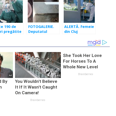
te 190 de
FOTOGALERIE.
ALERTĂ. Femeie
ri pregătite
Deputatul
din Cluj
tru
Ungureanu: În
confirmată cu
ntuale
acest spital
coronavirus.
ri de
coronavirusul nu
Anchetă
navirus la
poate intra! Îl
epidemiologică!
j-Napoca
omoară
stafilococul
auriu