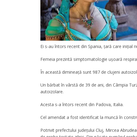
Ei s-au întors recent din Spania, țară care inițial
Femeia prezintă simptomatologie ușoară respirat
În această dimineață sunt 987 de clujeni autoizola
Un bărbat în vârstă de 39 de ani, din Câmpia Turz
autoizolare.
Acesta s-a întors recent din Padova, Italia.
Cel amendat a fost identificat la muncă în construc
Potrivit prefectului județului Cluj, Mircea Abrud
de probe testate zilnic. Din păcate numărul probe